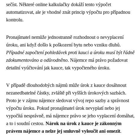
sečíst. Některé online kalkulačky dokáží tento výpočet
automatizovat, ale je vhodné znát princip výpočtu pro případnou
kontrolu.
Pronajímatel nemůže jednostranně rozhodnout o nevyplacení
úroku, ani když došlo k poškození bytu nebo vzniku dluhů.
Případné započtení pohledávek proti kauci a úroku musí být řádně
zdokumentováno a odůvodněno
. Nájemce má právo požadovat
detailní vyúčtování jak kauce, tak vypočteného úroku.
V případě dlouhodobých nájmů může úrok z kauce dosáhnout
nezanedbatelné částky, zvláště při vyšších úrokových sazbách.
Proto je v zájmu nájemce sledovat vývoj repo sazby a správnost
výpočtu úroku. Pokud pronajímatel úrok nevyplatí nebo jej
vypočítá nesprávně, má nájemce právo se jeho vyplacení domáhat,
a to i soudní cestou.
Nárok na úrok z kauce je zákonným
právem nájemce a nelze jej smluvně vyloučit ani omezit
.