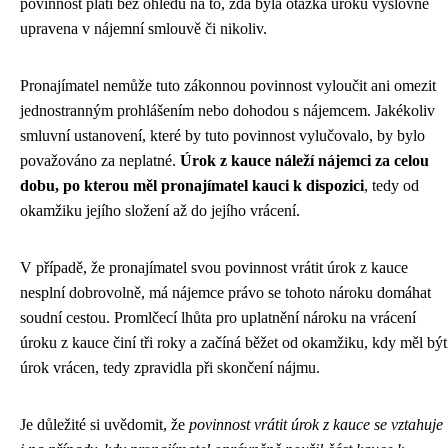
povinnost platí bez ohledu na to, zda byla otázka úroku výslovně
upravena v nájemní smlouvě či nikoliv.
Pronajímatel nemůže tuto zákonnou povinnost vyloučit ani omezit
jednostranným prohlášením nebo dohodou s nájemcem. Jakékoliv
smluvní ustanovení, které by tuto povinnost vylučovalo, by bylo
považováno za neplatné.
Úrok z kauce náleží nájemci za celou
dobu, po kterou měl pronajímatel kauci k dispozici
, tedy od
okamžiku jejího složení až do jejího vrácení.
V případě, že pronajímatel svou povinnost vrátit úrok z kauce
nesplní dobrovolně, má nájemce právo se tohoto nároku domáhat
soudní cestou. Promlčecí lhůta pro uplatnění nároku na vrácení
úroku z kauce činí tři roky a začíná běžet od okamžiku, kdy měl být
úrok vrácen, tedy zpravidla při skončení nájmu.
Je důležité si uvědomit, že
povinnost vrátit úrok z kauce se vztahuje