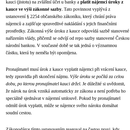
kauci (jistotu) na zvláštní účet u banky a
platit nájemci úroky z
kauce ve výši zákonné sazby
. Tato povinnost vyplývá z
ustanovení § 2254 občanského zákoníku, který chrání práva
nájemců a zajišťuje spravedlivé nakládání s jejich finančními
prostředky. Zákonná výše úroku z kauce odpovídá sazbě stanovené
nařízením vlády, přičemž se odvíjí od repo sazby stanovené Českou
národní bankou. V současné době se tak jedná o významnou
částku, která by neměla být opomíjena.
Pronajímatel musí úrok z kauce vyplatit nájemci při vrácení kauce,
tedy zpravidla při skončení nájmu.
Výše úroku se počítá za celou
dobu, po kterou pronajímatel kauci držel
. Je důležité si uvědomit,
že nárok na úrok vzniká automaticky ze zákona a není potřeba ho
speciálně sjednávat v nájemní smlouvě. Pokud by pronajímatel
odmítl úrok vyplatit, může se nájemce svého nároku domáhat
soudní cestou.
Zákonodárce tímto ustanovením reagoval na častou praxi, kdy