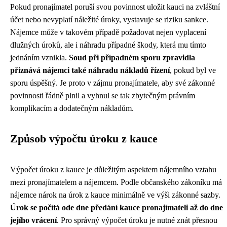
Pokud pronajímatel poruší svou povinnost uložit kauci na zvláštní
účet nebo nevyplatí náležité úroky, vystavuje se riziku sankce.
Nájemce může v takovém případě požadovat nejen vyplacení
dlužných úroků, ale i náhradu případné škody, která mu tímto
jednáním vznikla.
Soud při případném sporu zpravidla
přiznává nájemci také náhradu nákladů řízení
, pokud byl ve
sporu úspěšný. Je proto v zájmu pronajímatele, aby své zákonné
povinnosti řádně plnil a vyhnul se tak zbytečným právním
komplikacím a dodatečným nákladům.
Způsob výpočtu úroku z kauce
Výpočet úroku z kauce je důležitým aspektem nájemního vztahu
mezi pronajímatelem a nájemcem. Podle občanského zákoníku má
nájemce nárok na úrok z kauce minimálně ve výši zákonné sazby.
Úrok se počítá ode dne předání kauce pronajímateli až do dne
jejího vrácení
. Pro správný výpočet úroku je nutné znát přesnou