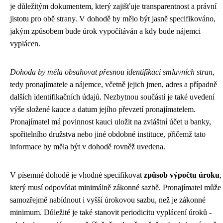
je důležitým dokumentem, který zajišťuje transparentnost a právní
jistotu pro obě strany. V dohodě by mělo být jasně specifikováno,
jakým způsobem bude úrok vypočítáván a kdy bude nájemci
vyplácen.
Dohoda by měla obsahovat přesnou identifikaci smluvních stran
,
tedy pronajímatele a nájemce, včetně jejich jmen, adres a případně
dalších identifikačních údajů. Nezbytnou součástí je také uvedení
výše složené kauce a datum jejího převzetí pronajímatelem.
Pronajímatel má povinnost kauci uložit na zvláštní účet u banky,
spořitelního družstva nebo jiné obdobné instituce, přičemž tato
informace by měla být v dohodě rovněž uvedena.
V písemné dohodě je vhodné specifikovat
způsob výpočtu úroku
,
který musí odpovídat minimálně zákonné sazbě. Pronajímatel může
samozřejmě nabídnout i vyšší úrokovou sazbu, než je zákonné
minimum. Důležité je také stanovit periodicitu vyplácení úroků -