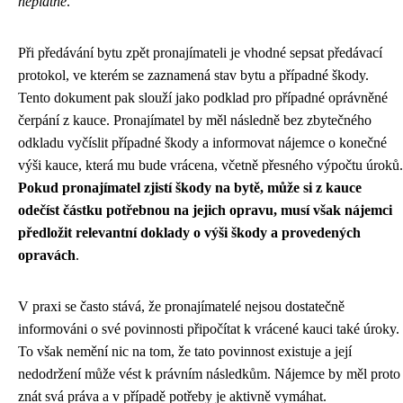
neplatné
.
Při předávání bytu zpět pronajímateli je vhodné sepsat předávací
protokol, ve kterém se zaznamená stav bytu a případné škody.
Tento dokument pak slouží jako podklad pro případné oprávněné
čerpání z kauce. Pronajímatel by měl následně bez zbytečného
odkladu vyčíslit případné škody a informovat nájemce o konečné
výši kauce, která mu bude vrácena, včetně přesného výpočtu úroků.
Pokud pronajímatel zjistí škody na bytě, může si z kauce
odečíst částku potřebnou na jejich opravu, musí však nájemci
předložit relevantní doklady o výši škody a provedených
opravách
.
V praxi se často stává, že pronajímatelé nejsou dostatečně
informováni o své povinnosti připočítat k vrácené kauci také úroky.
To však nemění nic na tom, že tato povinnost existuje a její
nedodržení může vést k právním následkům. Nájemce by měl proto
znát svá práva a v případě potřeby je aktivně vymáhat.