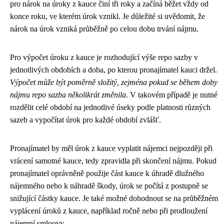
pro nárok na úroky z kauce činí tři roky a začíná běžet vždy od
konce roku, ve kterém úrok vznikl. Je důležité si uvědomit, že
nárok na úrok vzniká průběžně po celou dobu trvání nájmu.
Pro výpočet úroku z kauce je rozhodující výše repo sazby v
jednotlivých obdobích a doba, po kterou pronajímatel kauci držel.
Výpočet může být poměrně složitý, zejména pokud se během doby
nájmu repo sazba několikrát změnila
. V takovém případě je nutné
rozdělit celé období na jednotlivé úseky podle platnosti různých
sazeb a vypočítat úrok pro každé období zvlášť.
Pronajímatel by měl úrok z kauce vyplatit nájemci nejpozději při
vrácení samotné kauce, tedy zpravidla při skončení nájmu. Pokud
pronajímatel oprávněně použije část kauce k úhradě dlužného
nájemného nebo k náhradě škody, úrok se počítá z postupně se
snižující částky kauce. Je také možné dohodnout se na průběžném
vyplácení úroků z kauce, například ročně nebo při prodloužení
nájemní smlouvy.