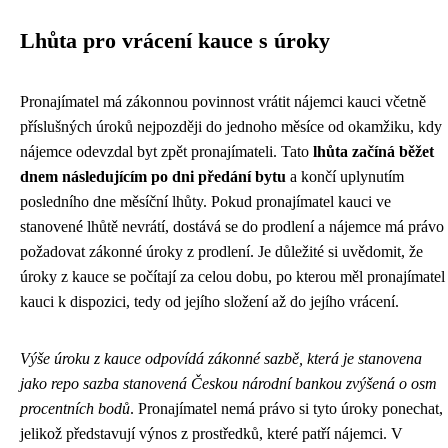
Lhůta pro vrácení kauce s úroky
Pronajímatel má zákonnou povinnost vrátit nájemci kauci včetně
příslušných úroků nejpozději do jednoho měsíce od okamžiku, kdy
nájemce odevzdal byt zpět pronajímateli. Tato
lhůta začíná běžet
dnem následujícím po dni předání bytu
a končí uplynutím
posledního dne měsíční lhůty. Pokud pronajímatel kauci ve
stanovené lhůtě nevrátí, dostává se do prodlení a nájemce má právo
požadovat zákonné úroky z prodlení. Je důležité si uvědomit, že
úroky z kauce se počítají za celou dobu, po kterou měl pronajímatel
kauci k dispozici, tedy od jejího složení až do jejího vrácení.
Výše úroku z kauce odpovídá zákonné sazbě, která je stanovena
jako repo sazba stanovená Českou národní bankou zvýšená o osm
procentních bodů
. Pronajímatel nemá právo si tyto úroky ponechat,
jelikož představují výnos z prostředků, které patří nájemci. V