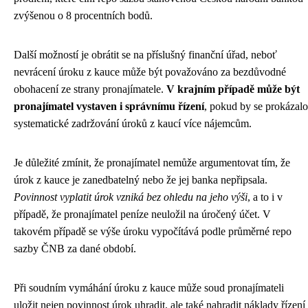
zvýšenou o 8 procentních bodů.
Další možností je obrátit se na příslušný finanční úřad, neboť
nevrácení úroku z kauce může být považováno za bezdůvodné
obohacení ze strany pronajímatele.
V krajním případě může být
pronajímatel vystaven i správnímu řízení
, pokud by se prokázalo
systematické zadržování úroků z kaucí více nájemcům.
Je důležité zmínit, že pronajímatel nemůže argumentovat tím, že
úrok z kauce je zanedbatelný nebo že jej banka nepřipsala.
Povinnost vyplatit úrok vzniká bez ohledu na jeho výši
, a to i v
případě, že pronajímatel peníze neuložil na úročený účet. V
takovém případě se výše úroku vypočítává podle průměrné repo
sazby ČNB za dané období.
Při soudním vymáhání úroku z kauce může soud pronajímateli
uložit nejen povinnost úrok uhradit, ale také nahradit náklady řízení