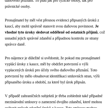
daňového přiznání. To platí jak pro fyzické osoby, tak pro
právnické osoby.
Pronajímatel by měl vést přesnou evidenci připsaných úroků z
kaucí, aby mohl správně stanovit svou daňovou povinnost.
Je
vhodné tyto úroky sledovat odděleně od ostatních příjmů
, což
usnadní jejich správné zdanění a případnou kontrolu ze strany
správce daně.
Pro nájemce je důležité si uvědomit, že pokud mu pronajímatel
vyplácí úroky z kauce, měl by obdržet potvrzení o výši
vyplacených úroků pro účely svého daňového přiznání. Toto
potvrzení by mělo obsahovat identifikaci smluvních stran, výši
připsaného úroku a období, za které byl úrok připsán.
V případě zahraničních subjektů je třeba zohlednit také případné
mezinárodní smlouvy o zamezení dvojího zdanění, které mohou
ovlivnit způsob zdanění úroků z kauce.
Tyto smlouvy mohou