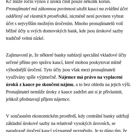
Kč může roční výnos z úroků činit pouze několik korun.
Pronajímatel má zákonnou povinnost uložit kauci na zvláštní účet
oddělený od vlastních prostředků
, nicméně není povinen vybrat
účet s nejvyšším možným úročením. Mnoho pronajímatelů volí
běžné účty u svých domovských bank, kde jsou úrokové sazby
tradičně velmi nízké.
Zajímavostí je, že některé banky nabízejí speciální vkladové účty
určené přímo pro správu kaucí, které mohou poskytovat mírně
výhodnější úročení. Tyto účty jsou však mezi pronajímateli
využívány spíše výjimečně.
Nájemce má právo na vyplacení
úroků z kauce po skončení nájmu
, a to bez ohledu na jejich výši.
Pronajímatel nemůže úroky z kauce zadržet ani si je přivlastnit,
jelikož představují příjem nájemce.
V současném ekonomickém prostředí, kdy centrální banky udržují
základní úrokové sazby na relativně vysokých úrovních, se
paradoxně úročení kaucí významně nezměnilo. Je to dáno tím, že