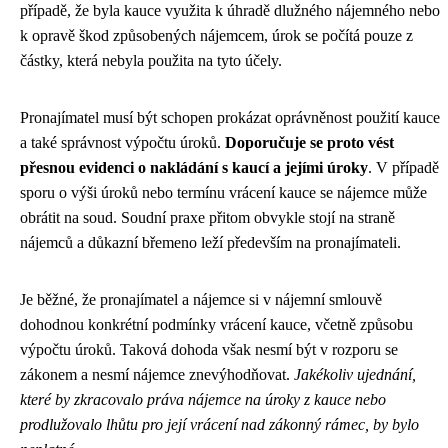
případě, že byla kauce využita k úhradě dlužného nájemného nebo
k opravě škod způsobených nájemcem, úrok se počítá pouze z
částky, která nebyla použita na tyto účely.
Pronajímatel musí být schopen prokázat oprávněnost použití kauce
a také správnost výpočtu úroků.
Doporučuje se proto vést
přesnou evidenci o nakládání s kaucí a jejími úroky
. V případě
sporu o výši úroků nebo termínu vrácení kauce se nájemce může
obrátit na soud. Soudní praxe přitom obvykle stojí na straně
nájemců a důkazní břemeno leží především na pronajímateli.
Je běžné, že pronajímatel a nájemce si v nájemní smlouvě
dohodnou konkrétní podmínky vrácení kauce, včetně způsobu
výpočtu úroků. Taková dohoda však nesmí být v rozporu se
zákonem a nesmí nájemce znevýhodňovat.
Jakékoliv ujednání,
které by zkracovalo práva nájemce na úroky z kauce nebo
prodlužovalo lhůtu pro její vrácení nad zákonný rámec, by bylo