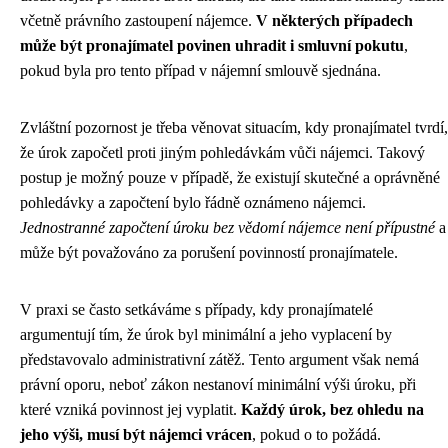
včetně právního zastoupení nájemce.
V některých případech
může být pronajímatel povinen uhradit i smluvní pokutu
,
pokud byla pro tento případ v nájemní smlouvě sjednána.
Zvláštní pozornost je třeba věnovat situacím, kdy pronajímatel tvrdí,
že úrok započetl proti jiným pohledávkám vůči nájemci. Takový
postup je možný pouze v případě, že existují skutečné a oprávněné
pohledávky a započtení bylo řádně oznámeno nájemci.
Jednostranné započtení úroku bez vědomí nájemce není přípustné
a
může být považováno za porušení povinností pronajímatele.
V praxi se často setkáváme s případy, kdy pronajímatelé
argumentují tím, že úrok byl minimální a jeho vyplacení by
představovalo administrativní zátěž. Tento argument však nemá
právní oporu, neboť zákon nestanoví minimální výši úroku, při
které vzniká povinnost jej vyplatit.
Každý úrok, bez ohledu na
jeho výši, musí být nájemci vrácen
, pokud o to požádá.