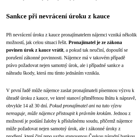
Sankce při nevrácení úroku z kauce
Při nevrácení úroku z kauce pronajímatelem nájemci vzniká několik
možností, jak celou situaci řešit.
Pronajímatel je ze zákona
povinen úrok z kauce vrátit
, a pokud tak neučiní, dopouští se
porušení zákonné povinnosti. Nájemce má v takovém případě
právo požadovat nejen samotný úrok, ale i případné sankce a
náhradu škody, která mu tímto jednáním vznikla.
V první řadě může nájemce zaslat pronajímateli písemnou výzvu k
úhradě úroku z kauce, ve které stanoví přiměřenou lhůtu k nápravě,
obvykle 14 až 30 dní.
Pokud pronajímatel ani na tuto výzvu
nereaguje, může nájemce přistoupit k právním krokům
. Jednou z
možností je podání žaloby k příslušnému soudu, přičemž nájemce
může požadovat nejen samotný úrok, ale i zákonné úroky z
prodlení, které činí repo sazbu stanovenou Českou národní bankou