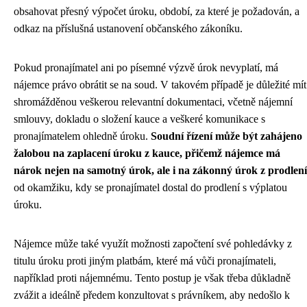
obsahovat přesný výpočet úroku, období, za které je požadován, a
odkaz na příslušná ustanovení občanského zákoníku.
Pokud pronajímatel ani po písemné výzvě úrok nevyplatí, má
nájemce právo obrátit se na soud. V takovém případě je důležité mít
shromážděnou veškerou relevantní dokumentaci, včetně nájemní
smlouvy, dokladu o složení kauce a veškeré komunikace s
pronajímatelem ohledně úroku.
Soudní řízení může být zahájeno
žalobou na zaplacení úroku z kauce, přičemž nájemce má
nárok nejen na samotný úrok, ale i na zákonný úrok z prodlení
od okamžiku, kdy se pronajímatel dostal do prodlení s výplatou
úroku.
Nájemce může také využít možnosti započtení své pohledávky z
titulu úroku proti jiným platbám, které má vůči pronajímateli,
například proti nájemnému. Tento postup je však třeba důkladně
zvážit a ideálně předem konzultovat s právníkem, aby nedošlo k