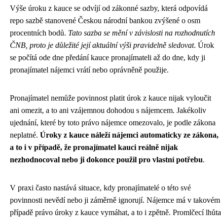
Výše úroku z kauce se odvíjí od zákonné sazby, která odpovídá
repo sazbě stanovené Českou národní bankou zvýšené o osm
procentních bodů.
Tato sazba se mění v závislosti na rozhodnutích
ČNB, proto je důležité její aktuální výši pravidelně sledovat
. Úrok
se počítá ode dne předání kauce pronajímateli až do dne, kdy ji
pronajímatel nájemci vrátí nebo oprávněně použije.
Pronajímatel nemůže povinnost platit úrok z kauce nijak vyloučit
ani omezit, a to ani vzájemnou dohodou s nájemcem. Jakékoliv
ujednání, které by toto právo nájemce omezovalo, je podle zákona
neplatné.
Úroky z kauce náleží nájemci automaticky ze zákona,
a to i v případě, že pronajímatel kauci reálně nijak
nezhodnocoval nebo ji dokonce použil pro vlastní potřebu
.
V praxi často nastává situace, kdy pronajímatelé o této své
povinnosti nevědí nebo ji záměrně ignorují. Nájemce má v takovém
případě právo úroky z kauce vymáhat, a to i zpětně. Promlčecí lhůta