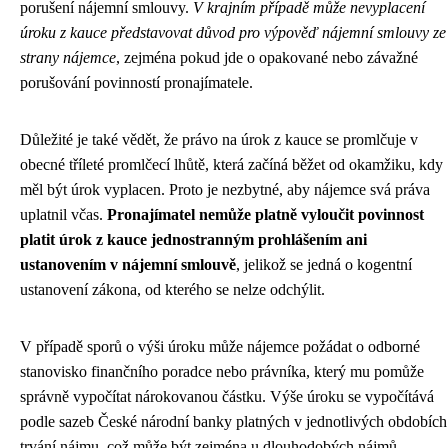
porušení nájemní smlouvy.
V krajním případě může nevyplacení
úroku z kauce představovat důvod pro výpověď nájemní smlouvy ze
strany nájemce
, zejména pokud jde o opakované nebo závažné
porušování povinností pronajímatele.
Důležité je také vědět, že právo na úrok z kauce se promlčuje v
obecné tříleté promlčecí lhůtě, která začíná běžet od okamžiku, kdy
měl být úrok vyplacen. Proto je nezbytné, aby nájemce svá práva
uplatnil včas.
Pronajímatel nemůže platně vyloučit povinnost
platit úrok z kauce jednostranným prohlášením ani
ustanovením v nájemní smlouvě
, jelikož se jedná o kogentní
ustanovení zákona, od kterého se nelze odchýlit.
V případě sporů o výši úroku může nájemce požádat o odborné
stanovisko finančního poradce nebo právníka, který mu pomůže
správně vypočítat nárokovanou částku. Výše úroku se vypočítává
podle sazeb České národní banky platných v jednotlivých obdobích
trvání nájmu, což může být zejména u dlouhodobých nájmů