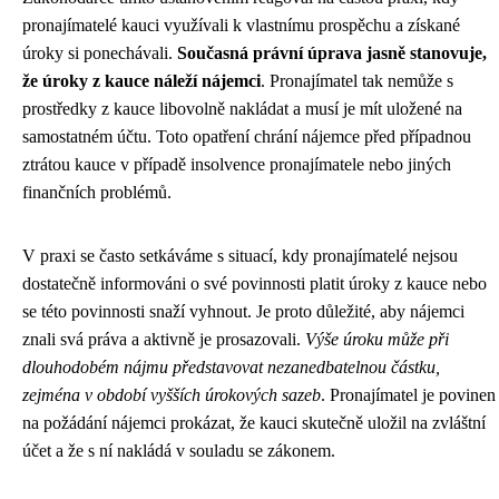
pronajímatelé kauci využívali k vlastnímu prospěchu a získané
úroky si ponechávali.
Současná právní úprava jasně stanovuje,
že úroky z kauce náleží nájemci
. Pronajímatel tak nemůže s
prostředky z kauce libovolně nakládat a musí je mít uložené na
samostatném účtu. Toto opatření chrání nájemce před případnou
ztrátou kauce v případě insolvence pronajímatele nebo jiných
finančních problémů.
V praxi se často setkáváme s situací, kdy pronajímatelé nejsou
dostatečně informováni o své povinnosti platit úroky z kauce nebo
se této povinnosti snaží vyhnout. Je proto důležité, aby nájemci
znali svá práva a aktivně je prosazovali.
Výše úroku může při
dlouhodobém nájmu představovat nezanedbatelnou částku,
zejména v období vyšších úrokových sazeb
. Pronajímatel je povinen
na požádání nájemci prokázat, že kauci skutečně uložil na zvláštní
účet a že s ní nakládá v souladu se zákonem.