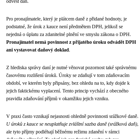
odvést daň.
Pro pronajímatele, který je plátcem daně z přidané hodnoty, je
podstatné, že úrok z kauce není předmětem DPH, jelikož se
nejedná o úplatu za zdanitelné plnění ve smyslu zákona o DPH.
Pronajímatel nemá povinnost z přijatého úroku odvádět DPH
ani vystavovat daňový doklad
.
Z hlediska správy daní je nutné věnovat pozornost také správnému
časovému rozlišení úroků. Úroky se zdaňují v tom zdaňovacím
období, ve kterém byly připsány, bez ohledu na to, kdy dojde k
jejich faktickému vyplacení. Tento princip vychází z obecného
pravidla zdaňování příjmů v okamžiku jejich vzniku.
V praxi často vznikají nejasnosti ohledně povinnosti srážkové daně.
U úroků z kauce se neuplatňuje zvláštní sazba daně (srážková daň)
,
ale tyto příjmy podléhají běžnému režimu zdanění v rámci