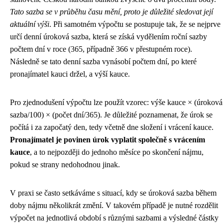
Tato sazba se v průběhu času mění, proto je důležité sledovat její
aktuální výši
. Při samotném výpočtu se postupuje tak, že se nejprve
určí denní úroková sazba, která se získá vydělením roční sazby
počtem dní v roce (365, případně 366 v přestupném roce).
Následně se tato denní sazba vynásobí počtem dní, po které
pronajímatel kauci držel, a výší kauce.
Pro zjednodušení výpočtu lze použít vzorec: výše kauce × (úroková
sazba/100) × (počet dní/365). Je důležité poznamenat, že úrok se
počítá i za započatý den, tedy včetně dne složení i vrácení kauce.
Pronajímatel je povinen úrok vyplatit společně s vrácením
kauce
, a to nejpozději do jednoho měsíce po skončení nájmu,
pokud se strany nedohodnou jinak.
V praxi se často setkáváme s situací, kdy se úroková sazba během
doby nájmu několikrát změní. V takovém případě je nutné rozdělit
výpočet na jednotlivá období s různými sazbami a výsledné částky