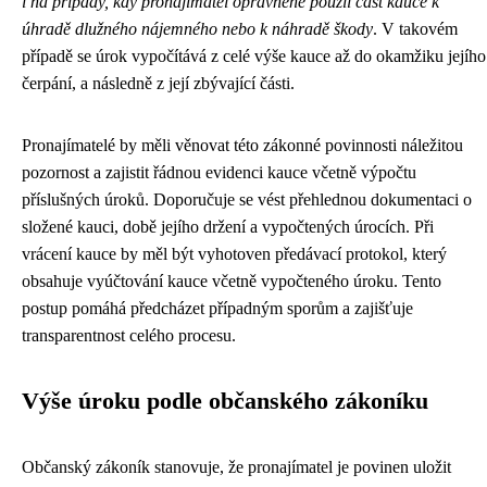
i na případy, kdy pronajímatel oprávněně použil část kauce k
úhradě dlužného nájemného nebo k náhradě škody
. V takovém
případě se úrok vypočítává z celé výše kauce až do okamžiku jejího
čerpání, a následně z její zbývající části.
Pronajímatelé by měli věnovat této zákonné povinnosti náležitou
pozornost a zajistit řádnou evidenci kauce včetně výpočtu
příslušných úroků. Doporučuje se vést přehlednou dokumentaci o
složené kauci, době jejího držení a vypočtených úrocích. Při
vrácení kauce by měl být vyhotoven předávací protokol, který
obsahuje vyúčtování kauce včetně vypočteného úroku. Tento
postup pomáhá předcházet případným sporům a zajišťuje
transparentnost celého procesu.
Výše úroku podle občanského zákoníku
Občanský zákoník stanovuje, že pronajímatel je povinen uložit