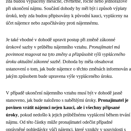
zda budou vypláceny měsíčně, čtvrtletně, ročně nebo jednorázově
při ukončení nájmu. Součástí dohody by měl být i způsob výplaty
úroků, tedy zda budou připisovány k původní kauci, vypláceny na
účet nájemce nebo započítávány proti nájemnému.
Je také vhodné v dohodě upravit postup při změně zákonné
úrokové sazby v průběhu nájemního vztahu.
Pronajímatel má
povinnost reagovat na tyto změny a přizpůsobit výši vypláceného
úroku aktuální zákonné sazbě
. Dohoda by měla obsahovat
ustanovení o tom, jak bude nájemce o těchto změnách informován a
jakým způsobem bude upravena výše vypláceného úroku.
V případě ukončení nájemního vztahu musí být v dohodě jasně
stanoveno, jak bude naloženo s naběhlými úroky.
Pronajímatel je
povinen vrátit nájemci nejen kauci, ale i všechny připsané
úroky
, pokud nedošlo k jejich průběžnému vyplácení během trvání
nájmu. Od této částky může pronajímatel odečíst případné
oprávněné pohledávky vůči nájemci, které vznikly v souvislosti s