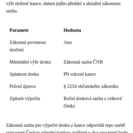
výši složené kauce, datum jejího předání a aktuální zákonnou
sazbu.
Parametr
Hodnota
Zákonná povinnost
Ano
úročení
Minimální výše úroku
Zákonná sazba ČNB
Splatnost úroku
Při vrácení kauce
Právní úprava
§ 2254 občanského zákoníku
Způsob výpočtu
Roční úroková sazba z celkové
částky
Zákonná sazba pro výpočet úroku z kauce odpovídá repo sazbě
stanovené Českou národní bankou zvýšené o dva procentní body.