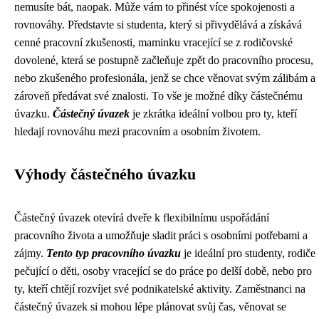
nemusíte bát, naopak. Může vám to přinést více spokojenosti a
rovnováhy. Představte si studenta, který si přivydělává a získává
cenné pracovní zkušenosti, maminku vracející se z rodičovské
dovolené, která se postupně začleňuje zpět do pracovního procesu,
nebo zkušeného profesionála, jenž se chce věnovat svým zálibám a
zároveň předávat své znalosti. To vše je možné díky částečnému
úvazku.
Částečný úvazek
je zkrátka ideální volbou pro ty, kteří
hledají rovnováhu mezi pracovním a osobním životem.
Výhody částečného úvazku
Částečný úvazek otevírá dveře k flexibilnímu uspořádání
pracovního života a umožňuje sladit práci s osobními potřebami a
zájmy.
Tento typ pracovního úvazku
je ideální pro studenty, rodiče
pečující o děti, osoby vracející se do práce po delší době, nebo pro
ty, kteří chtějí rozvíjet své podnikatelské aktivity. Zaměstnanci na
částečný úvazek si mohou lépe plánovat svůj čas, věnovat se