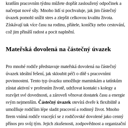
kratším pracovním týdnu můžete dopřát zasloužený odpočinek a
načerpat nové síly. Mnoho lidí si pochvaluje, jak jim částečný
úvazek pomohl snížit stres a zlepšit celkovou kvalitu života.
Získávají tak více času na rodinu, přátele, koníčky nebo cestování,
což jim přináší radost a pocit naplnění.
Mateřská dovolená na částečný úvazek
Pro mnohé rodiče představuje mateřská dovolená na částečný
úvazek ideální řešení, jak skloubit péči o dítě s pracovními
povinnostmi. Tento typ úvazku umožňuje maminkám a tatínkům
zůstat aktivní v profesním životě, udržovat kontakt s kolegy a
rozvíjet své dovednosti, a zároveň věnovat dostatek času a energie
svým nejmenším.
Částečný úvazek
otevírá dveře k flexibilitě a
umožňuje rodičům lépe sladit pracovní a rodinný život. Mnoho
firem vnímá rodiče vracející se z rodičovské dovolené jako cenný
přínos pro svůj tým. Jejich zkušenosti, zodpovědnost a organizační