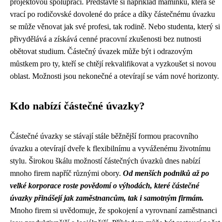
projektovou spolupráci. Představte si například maminku, která se
vrací po rodičovské dovolené do práce a díky částečnému úvazku
se může věnovat jak své profesi, tak rodině. Nebo studenta, který si
přivydělává a získává cenné pracovní zkušenosti bez nutnosti
obětovat studium. Částečný úvazek může být i odrazovým
můstkem pro ty, kteří se chtějí rekvalifikovat a vyzkoušet si novou
oblast. Možnosti jsou nekonečné a otevírají se vám nové horizonty.
Kdo nabízí částečné úvazky?
Částečné úvazky se stávají stále běžnější formou pracovního
úvazku a otevírají dveře k flexibilnímu a vyváženému životnímu
stylu. Širokou škálu možností částečných úvazků dnes nabízí
mnoho firem napříč různými obory.
Od menších podniků až po
velké korporace roste povědomí o výhodách, které částečné
úvazky přinášejí jak zaměstnancům, tak i samotným firmám.
Mnoho firem si uvědomuje, že spokojení a vyrovnaní zaměstnanci