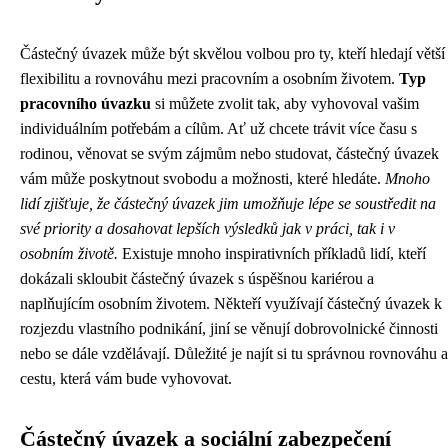
Částečný úvazek může být skvělou volbou pro ty, kteří hledají větší
flexibilitu a rovnováhu mezi pracovním a osobním životem.
Typ
pracovního úvazku
si můžete zvolit tak, aby vyhovoval vašim
individuálním potřebám a cílům. Ať už chcete trávit více času s
rodinou, věnovat se svým zájmům nebo studovat, částečný úvazek
vám může poskytnout svobodu a možnosti, které hledáte.
Mnoho
lidí zjišťuje, že částečný úvazek jim umožňuje lépe se soustředit na
své priority a dosahovat lepších výsledků jak v práci, tak i v
osobním životě.
Existuje mnoho inspirativních příkladů lidí, kteří
dokázali skloubit částečný úvazek s úspěšnou kariérou a
naplňujícím osobním životem. Někteří využívají částečný úvazek k
rozjezdu vlastního podnikání, jiní se věnují dobrovolnické činnosti
nebo se dále vzdělávají. Důležité je najít si tu správnou rovnováhu a
cestu, která vám bude vyhovovat.
Částečný úvazek a sociální zabezpečení