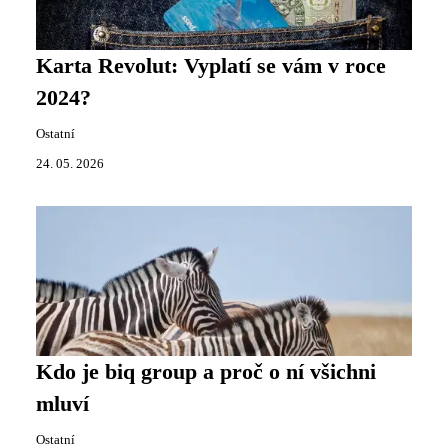
Karta Revolut: Vyplatí se vám v roce
2024?
Ostatní
24. 05. 2026
Kdo je biq group a proč o ní všichni
mluví
Ostatní