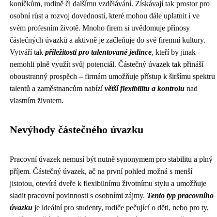
koníčkům, rodině či dalšímu vzdělávání. Získávají tak prostor pro
osobní růst a rozvoj dovedností, které mohou dále uplatnit i ve
svém profesním životě. Mnoho firem si uvědomuje přínosy
částečných úvazků a aktivně je začleňuje do své firemní kultury.
Vytváří tak
příležitosti pro talentované jedince
, kteří by jinak
nemohli plně využít svůj potenciál. Částečný úvazek tak přináší
oboustranný prospěch – firmám umožňuje přístup k širšímu spektru
talentů a zaměstnancům nabízí
větší flexibilitu a kontrolu
nad
vlastním životem.
Nevýhody částečného úvazku
Pracovní úvazek nemusí být nutně synonymem pro stabilitu a plný
příjem. Částečný úvazek, ač na první pohled možná s menší
jistotou, otevírá dveře k flexibilnímu životnímu stylu a umožňuje
sladit pracovní povinnosti s osobními zájmy.
Tento typ pracovního
úvazku
je ideální pro studenty, rodiče pečující o děti, nebo pro ty,