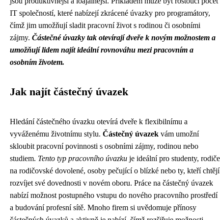
jsou produktivnější a loajálnější. Příkladem může být rostoucí počet
IT společností, které nabízejí zkrácené úvazky pro programátory,
čímž jim umožňují sladit pracovní život s rodinou či osobními
zájmy.
Částečné úvazky tak otevírají dveře k novým možnostem a
umožňují lidem najít ideální rovnováhu mezi pracovním a
osobním životem.
Jak najít částečný úvazek
Hledání částečného úvazku otevírá dveře k flexibilnímu a
vyváženému životnímu stylu.
Částečný úvazek
vám umožní
skloubit pracovní povinnosti s osobními zájmy, rodinou nebo
studiem.
Tento typ pracovního úvazku
je ideální pro studenty, rodiče
na rodičovské dovolené, osoby pečující o blízké nebo ty, kteří chtějí
rozvíjet své dovednosti v novém oboru. Práce na částečný úvazek
nabízí možnost postupného vstupu do nového pracovního prostředí
a budování profesní sítě. Mnoho firem si uvědomuje přínosy
částečných úvazků a aktivně je nabízí, čímž rozšiřuje možnosti