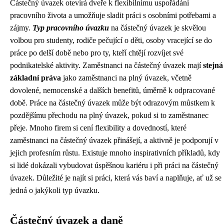
Částečný úvazek otevírá dveře k flexibilnímu uspořádání
pracovního života a umožňuje sladit práci s osobními potřebami a
zájmy.
Typ pracovního úvazku
na částečný úvazek je skvělou
volbou pro studenty, rodiče pečující o děti, osoby vracející se do
práce po delší době nebo pro ty, kteří chtějí rozvíjet své
podnikatelské aktivity. Zaměstnanci na částečný úvazek mají
stejná
základní práva
jako zaměstnanci na plný úvazek, včetně
dovolené, nemocenské a dalších benefitů, úměrně k odpracované
době. Práce na částečný úvazek může být odrazovým můstkem k
pozdějšímu přechodu na plný úvazek, pokud si to zaměstnanec
přeje. Mnoho firem si cení flexibility a dovedností, které
zaměstnanci na částečný úvazek přinášejí, a aktivně je podporují v
jejich profesním růstu. Existuje mnoho inspirativních příkladů, kdy
si lidé dokázali vybudovat úspěšnou kariéru i při práci na částečný
úvazek. Důležité je najít si práci, která vás baví a naplňuje, ať už se
jedná o jakýkoli typ úvazku.
Částečný úvazek a daně