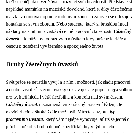
kteří se chtějí dále vzdělávat a rozvíjet své dovednosti. Představte si
například maminku na mateřské dovolené, která si díky částečnému
úvazku z domova doplňuje rodinný rozpočet a zároveň se udržuje v
kontaktu se svým oborem. Nebo studenta, který si brigádou hradí
náklady na studium a získává cenné pracovní zkušenosti.
Částečný
úvazek
tak může být odrazovým můstkem k vytoužené kariéře a
cestou k dosažení vyváženého a spokojeného života.
Druhy částečných úvazků
Svět práce se neustále vyvíjí a s ním i možnosti, jak sladit pracovní
a osobní život. Částečné úvazky se stávají stále populárnější volbou
pro ty, kteří hledají větší flexibilitu a kontrolu nad svým časem.
Částečný úvazek
neznamená jen zkrácený pracovní týden, ale
otevírá dveře k široké škále možností. Můžete si vybrat
typ
pracovního úvazku
, který vám nejlépe vyhovuje, ať už se jedná o
práci na několik hodin denně, specifické dny v týdnu nebo