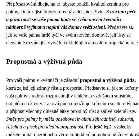
Při přesazování dbejte na to, abyste použili kvalitní zeminu pro
palmy, která zajistí dobrou drenáž a dostatek živin.
S trochou péče
a pozornosti se vaše palma bude ve svém novém květináči
nádherně vyjímat a naplní váš domov svěží zelení.
Představte si,
jak se vaše palma hrdě tyčí ve svém novém domově, její listy se
elegantně rozpínají a vytvářejí uklidňující atmosféru tropického ráje.
Propustná a výživná půda
Pro vaši palmu v květináči je zásadní
propustná a výživná půda
,
která zajistí její zdravý růst a prosperitu. Představte si, jak se kořeny
vaší palmy s radostí rozprostírají v lehkém a vzdušném substrátu,
bohatém na živiny. Taková půda umožňuje kořenům snadno dýchat
a přijímat všechny důležité látky pro silný růst a zářivě zelené listy.
Směs pro palmy by měla obsahovat kvalitní zahradnický substrát,
rašelinu a písek pro ideální propustnost.
Pro ještě lepší výsledky
můžete přidat i perlit nebo vermikulit, které pomohou udržet vlhkost