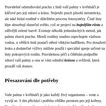
Pravidelné odstraňování prachu z listů vaší palmy v květináči je
klíčové pro její zdraví a krásu. Nejenže prach působí neesteticky,
ale také brání rostlině v důležitém procesu fotosyntézy. Čisté listy
lépe absorbují sluneční světlo, což se projeví na
bujnějším růstu
a
zářivější zelené barvě. Existuje několik jednoduchých metod, jak
palmu zbavit prachu. Menší rostliny snadno osprchujete vlažnou
vodou, u větších listů postačí otření vlhkým hadříkem. Pro dosažení
lesku a dodatečné výživy můžete použít i speciální spreje určené na
listy pokojových rostlin. Pravidelnou péčí a čištěním podpoříte
zdraví vaší palmy a ona se vám odmění
krásou
a svěžestí, která
prozáří váš domov.
Přesazování dle potřeby
Vaše palma v květináči je jako každý živý organismus – roste a
vyvíjí se. S tím přichází i potřeba většího prostoru pro její kořeny.