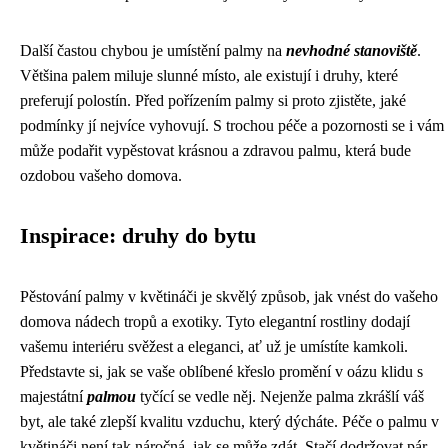
Další častou chybou je umístění palmy na
nevhodné stanoviště
.
Většina palem miluje slunné místo, ale existují i druhy, které
preferují polostín. Před pořízením palmy si proto zjistěte, jaké
podmínky jí nejvíce vyhovují. S trochou péče a pozornosti se i vám
může podařit vypěstovat krásnou a zdravou palmu, která bude
ozdobou vašeho domova.
Inspirace: druhy do bytu
Pěstování palmy v květináči je skvělý způsob, jak vnést do vašeho
domova nádech tropů a exotiky. Tyto elegantní rostliny dodají
vašemu interiéru svěžest a eleganci, ať už je umístíte kamkoli.
Představte si, jak se vaše oblíbené křeslo promění v oázu klidu s
majestátní
palmou
tyčící se vedle něj. Nejenže palma zkrášlí váš
byt, ale také zlepší kvalitu vzduchu, který dýcháte. Péče o palmu v
květináči není tak náročná, jak se může zdát. Stačí dodržovat pár