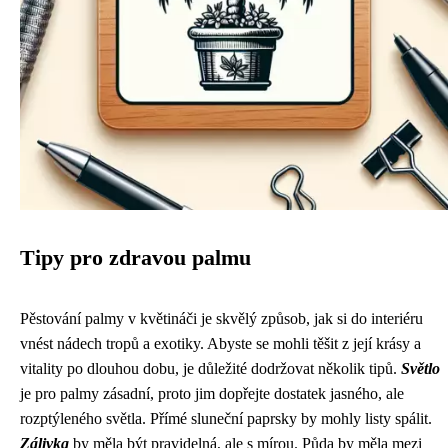
Tipy pro zdravou palmu
Pěstování palmy v květináči je skvělý způsob, jak si do interiéru
vnést nádech tropů a exotiky. Abyste se mohli těšit z její krásy a
vitality po dlouhou dobu, je důležité dodržovat několik tipů.
Světlo
je pro palmy zásadní, proto jim dopřejte dostatek jasného, ​​ale
rozptýleného světla. Přímé sluneční paprsky by mohly listy spálit.
Zálivka
by měla být pravidelná, ale s mírou. Půda by měla mezi