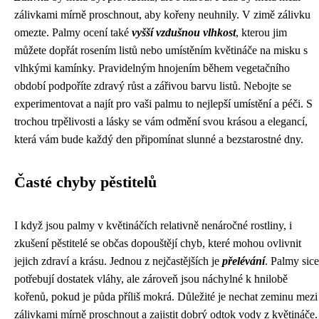
zálivkami mírně proschnout, aby kořeny neuhnily. V zimě zálivku
omezte. Palmy ocení také
vyšší vzdušnou vlhkost
, kterou jim
můžete dopřát rosením listů nebo umístěním květináče na misku s
vlhkými kamínky. Pravidelným hnojením během vegetačního
období podpoříte zdravý růst a zářivou barvu listů. Nebojte se
experimentovat a najít pro vaši palmu to nejlepší umístění a péči. S
trochou trpělivosti a lásky se vám odmění svou krásou a elegancí,
která vám bude každý den připomínat slunné a bezstarostné dny.
Časté chyby pěstitelů
I když jsou palmy v květináčích relativně nenáročné rostliny, i
zkušení pěstitelé se občas dopouštějí chyb, které mohou ovlivnit
jejich zdraví a krásu. Jednou z nejčastějších je
přelévání
. Palmy sice
potřebují dostatek vláhy, ale zároveň jsou náchylné k hnilobě
kořenů, pokud je půda příliš mokrá. Důležité je nechat zeminu mezi
zálivkami mírně proschnout a zajistit dobrý odtok vody z květináče.