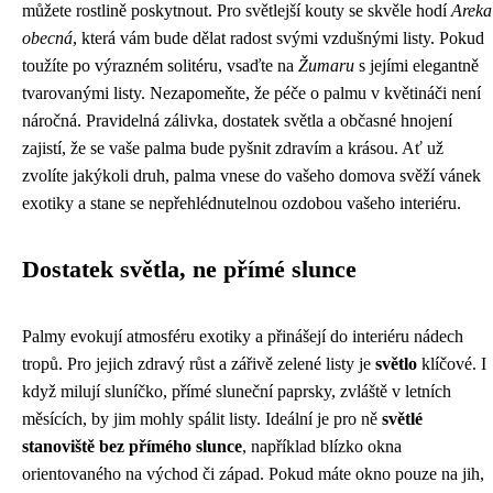
můžete rostlině poskytnout. Pro světlejší kouty se skvěle hodí
Areka
obecná
, která vám bude dělat radost svými vzdušnými listy. Pokud
toužíte po výrazném solitéru, vsaďte na
Žumaru
s jejími elegantně
tvarovanými listy. Nezapomeňte, že péče o palmu v květináči není
náročná. Pravidelná zálivka, dostatek světla a občasné hnojení
zajistí, že se vaše palma bude pyšnit zdravím a krásou. Ať už
zvolíte jakýkoli druh, palma vnese do vašeho domova svěží vánek
exotiky a stane se nepřehlédnutelnou ozdobou vašeho interiéru.
Dostatek světla, ne přímé slunce
Palmy evokují atmosféru exotiky a přinášejí do interiéru nádech
tropů. Pro jejich zdravý růst a zářivě zelené listy je
světlo
klíčové. I
když milují sluníčko, přímé sluneční paprsky, zvláště v letních
měsících, by jim mohly spálit listy. Ideální je pro ně
světlé
stanoviště bez přímého slunce
, například blízko okna
orientovaného na východ či západ. Pokud máte okno pouze na jih,