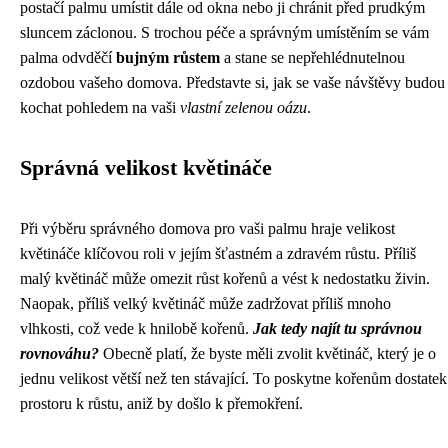
postačí palmu umístit dále od okna nebo ji chránit před prudkým
sluncem záclonou. S trochou péče a správným umístěním se vám
palma odvděčí
bujným růstem
a stane se nepřehlédnutelnou
ozdobou vašeho domova. Představte si, jak se vaše návštěvy budou
kochat pohledem na vaši
vlastní zelenou oázu
.
Správná velikost květináče
Při výběru správného domova pro vaši palmu hraje velikost
květináče klíčovou roli v jejím šťastném a zdravém růstu. Příliš
malý květináč může omezit růst kořenů a vést k nedostatku živin.
Naopak, příliš velký květináč může zadržovat příliš mnoho
vlhkosti, což vede k hnilobě kořenů.
Jak tedy najít tu správnou
rovnováhu?
Obecně platí, že byste měli zvolit květináč, který je o
jednu velikost větší než ten stávající. To poskytne kořenům dostatek
prostoru k růstu, aniž by došlo k přemokření.