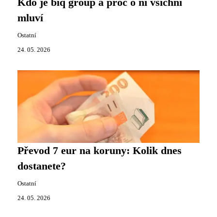
Kdo je biq group a proč o ní všichni
mluví
Ostatní
24. 05. 2026
Převod 7 eur na koruny: Kolik dnes
dostanete?
Ostatní
24. 05. 2026