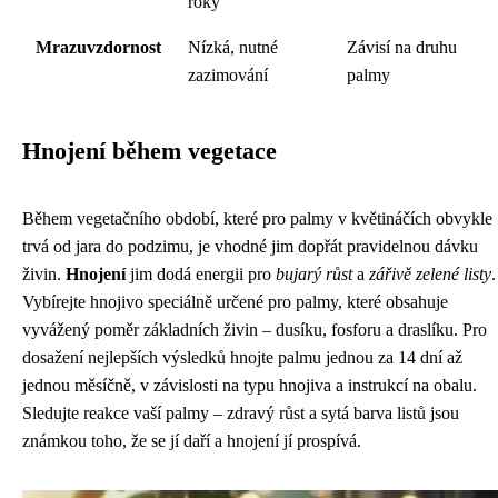
roky
Mrazuvzdornost
Nízká, nutné
Závisí na druhu
zazimování
palmy
Hnojení během vegetace
Během vegetačního období, které pro palmy v květináčích obvykle
trvá od jara do podzimu, je vhodné jim dopřát pravidelnou dávku
živin.
Hnojení
jim dodá energii pro
bujarý růst
a
zářivě zelené listy
.
Vybírejte hnojivo speciálně určené pro palmy, které obsahuje
vyvážený poměr základních živin – dusíku, fosforu a draslíku. Pro
dosažení nejlepších výsledků hnojte palmu jednou za 14 dní až
jednou měsíčně, v závislosti na typu hnojiva a instrukcí na obalu.
Sledujte reakce vaší palmy – zdravý růst a sytá barva listů jsou
známkou toho, že se jí daří a hnojení jí prospívá.