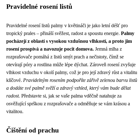
Pravidelné rosení listů
Pravidelné rosení listů palmy v květináči je jako letní déšť pro
tropický prales – přináší svěžest, radost a spoustu energie.
Palmy
pocházejí z oblastí s vysokou vzdušnou vlhkostí, a proto jim
rosení prospívá a navozuje pocit domova.
Jemná mlha z
rozprašovače pomáhá z listů smýt prach a nečistoty, čímž se
otevírají póry a rostlina může lépe dýchat. Zároveň rosení zvyšuje
vlhkost vzduchu v okolí palmy, což je pro její zdravý růst a vitalitu
klíčové.
Pravidelným rosením podpoříte zářivě zelenou barvu listů
a dodáte své palmě svěží a zdravý vzhled, který vám bude dělat
radost.
Představte si, jak se vaše palma vděčně natahuje za
osvěžující sprškou z rozprašovače a odměňuje se vám krásou a
vitalitou.
Čištění od prachu