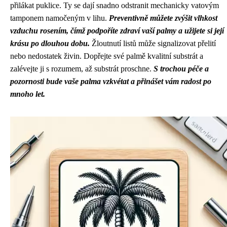
přilákat puklice. Ty se dají snadno odstranit mechanicky vatovým
tamponem namočeným v lihu.
Preventivně můžete zvýšit vlhkost
vzduchu rosením, čímž podpoříte zdraví vaší palmy a užijete si její
krásu po dlouhou dobu.
Žloutnutí listů může signalizovat přelití
nebo nedostatek živin. Dopřejte své palmě kvalitní substrát a
zalévejte ji s rozumem, až substrát proschne.
S trochou péče a
pozornosti bude vaše palma vzkvétat a přinášet vám radost po
mnoho let.