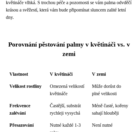
květináče vlhká. S trochou péče a pozornosti se vám palma odvděčí
krásou a svěžestí, která vám bude připomínat sluncem zalité letní
dny.
Porovnání pěstování palmy v květináči vs. v
zemi
Vlastnost
V květináči
V zemi
Velikost rostliny
Omezená velikostí
Může dorůst do
květináče
plné velikosti
Frekvence
Častější, substrát
Méně časté, kořeny
zalévání
rychleji vysychá
sahají hlouběji
Přesazování
Nutné každé 1-3
Není nutné