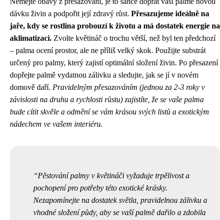
Nemějte obavy z přesazování, je to šance dopřát vaší palmě novou
dávku živin a podpořit její zdravý růst.
Přesazujeme ideálně na
jaře, kdy se rostlina probouzí k životu a má dostatek energie na
aklimatizaci.
Zvolte květináč o trochu větší, než byl ten předchozí
– palma ocení prostor, ale ne příliš velký skok. Použijte substrát
určený pro palmy, který zajistí optimální složení živin. Po přesazení
dopřejte palmě vydatnou zálivku a sledujte, jak se jí v novém
domově daří.
Pravidelným přesazováním (jednou za 2-3 roky v
závislosti na druhu a rychlosti růstu) zajistíte, že se vaše palma
bude cítit skvěle a odmění se vám krásou svých listů a exotickým
nádechem ve vašem interiéru.
Pěstování palmy v květináči vyžaduje trpělivost a
pochopení pro potřeby této exotické krásky.
Nezapomínejte na dostatek světla, pravidelnou zálivku a
vhodné složení půdy, aby se vaší palmě dařilo a zdobila