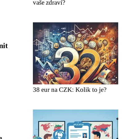
vaše zdraví?
nit
38 eur na CZK: Kolik to je?
e