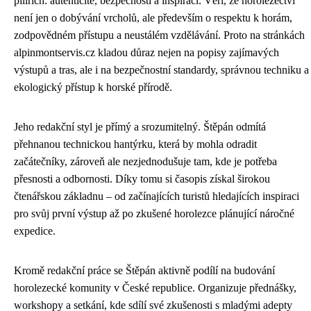
pilířích: autenticitě, bezpečnosti a inspiraci. Věří, že horolezectví
není jen o dobývání vrcholů, ale především o respektu k horám,
zodpovědném přístupu a neustálém vzdělávání. Proto na stránkách
alpinmontservis.cz kladou důraz nejen na popisy zajímavých
výstupů a tras, ale i na bezpečnostní standardy, správnou techniku a
ekologický přístup k horské přírodě.
Jeho redakční styl je přímý a srozumitelný. Štěpán odmítá
přehnanou technickou hantýrku, která by mohla odradit
začátečníky, zároveň ale nezjednodušuje tam, kde je potřeba
přesnosti a odbornosti. Díky tomu si časopis získal širokou
čtenářskou základnu – od začínajících turistů hledajících inspiraci
pro svůj první výstup až po zkušené horolezce plánující náročné
expedice.
Kromě redakční práce se Štěpán aktivně podílí na budování
horolezecké komunity v České republice. Organizuje přednášky,
workshopy a setkání, kde sdílí své zkušenosti s mladými adepty