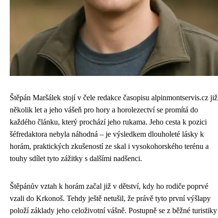
Štěpán Maršálek stojí v čele redakce časopisu alpinmontservis.cz již
několik let a jeho vášeň pro hory a horolezectví se promítá do
každého článku, který prochází jeho rukama. Jeho cesta k pozici
šéfredaktora nebyla náhodná – je výsledkem dlouholeté lásky k
horám, praktických zkušeností ze skal i vysokohorského terénu a
touhy sdílet tyto zážitky s dalšími nadšenci.
Štěpánův vztah k horám začal již v dětství, kdy ho rodiče poprvé
vzali do Krkonoš. Tehdy ještě netušil, že právě tyto první výšlapy
položí základy jeho celoživotní vášně. Postupně se z běžné turistiky