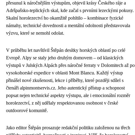
přesunul k náročnějším výstupům, objevil krásy Českého ráje a
Adršpašsko-teplických skal, kde začal s prvními lezeckými pokusy.
Skalní horolezectví ho okamžitě pohltilo – kombinace fyzické
námahy, technické dovednosti a mentální odolnosti představovala
výzvu, které se nemohl odolat.
V průběhu let navštívil Štěpán desítky horských oblastí po celé
Evropě. Alpy se staly jeho druhým domovem – od klasických
výstupů v Julských Alpách přes náročné ferraty v Dolomitech až po
vysokohorské expedice v oblasti Mont Blancu. Každý výstup
přinášel nové zkušenosti, lekce i příběhy, které později sdílel s
čtenáři alpinmontservis.cz. Jeho autentický přístup a schopnost
popsat nejen technické aspekty výstupu, ale i emocionální rozměr
horolezectví, z něj udělaly respektovanou osobnost v české
outdoorové komunitě.
Jako editor Štěpán prosazuje redakční politiku založenou na třech