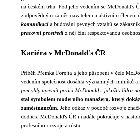
na českém trhu. Pod jeho vedením se McDonald's ČR
zodpovědným zaměstnavatelem a aktivním členem čes
komunikaci
a budování pevných vztahů se zákazníky
pracovní prostředí
z něj činí respektovanou osobno
Kariéra v McDonald's ČR
Příběh Přemka Forejta a jeho působení v čele McDon
vedením společnost dosáhla významných milníků a z
pomohly upevnit pozici McDonald's jakožto lídra na
stal symbolem moderního manažera, který dokázal
zaměstnancům.
Jeho odkaz v podobě rozvoje značky
dodnes. McDonald's ČR i nadále pokračuje v nasto
profesního rozvoje a růstu.