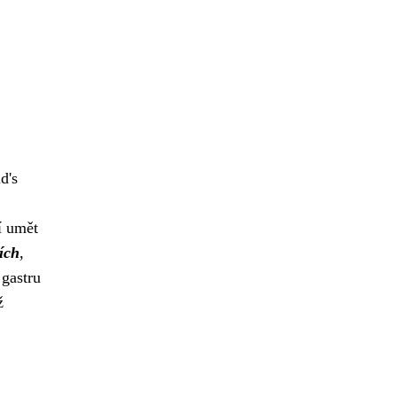
d's
í umět
ích
,
 gastru
ž