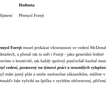
Hodnota
říjmení
Přemysl Forejt
emysl Forejt
musel prokázat všestrannost ve vedení McDonal
ailech, a přesně tak to měl i Forejt - jako generální ředitel
mluvíme o kreativitě, tak každý správný punčochář kuchař mus
tyl vedení, postavený na týmové práci a neustálých vylepšen
 když máte jasný plán a umíte naslouchat zákazníkům, můžete v
onald's fakt vyšvihl na špičku v rychlém občerstvení, přičem