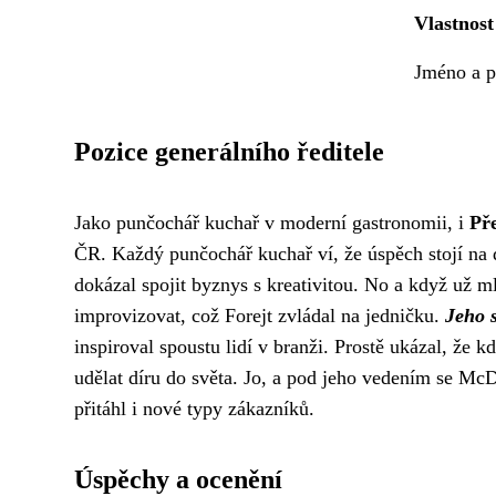
Vlastnost
Jméno a p
Pozice generálního ředitele
Jako
punčochář kuchař
v moderní gastronomii, i
Př
ČR. Každý punčochář kuchař ví, že úspěch stojí na det
dokázal spojit byznys s kreativitou. No a když už 
improvizovat, což Forejt zvládal na jedničku.
Jeho s
inspiroval spoustu lidí v branži. Prostě ukázal, že
udělat díru do světa. Jo, a pod jeho vedením se McD
přitáhl i nové typy zákazníků.
Úspěchy a ocenění