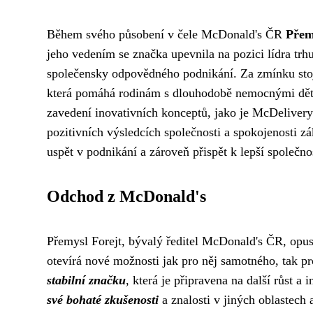
Během svého působení v čele McDonald's ČR
Přem
jeho vedením se značka upevnila na pozici lídra trh
společensky odpovědného podnikání. Za zmínku sto
která pomáhá rodinám s dlouhodobě nemocnými dětmi.
zavedení inovativních konceptů, jako je McDelivery
pozitivních výsledcích společnosti a spokojenosti zák
uspět v podnikání a zároveň přispět k lepší společnos
Odchod z McDonald's
Přemysl Forejt, bývalý ředitel McDonald's ČR, opus
otevírá nové možnosti jak pro něj samotného, tak p
stabilní značku
, která je připravena na další růst
své bohaté zkušenosti
a znalosti v jiných oblastech 