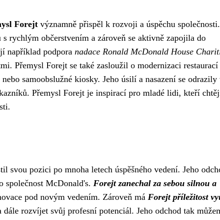
ysl Forejt
významně přispěl k rozvoji a úspěchu společnosti
u s rychlým občerstvením a zároveň se aktivně zapojila do
jí například podpora
nadace Ronald McDonald House Charit
 Přemysl Forejt se také zasloužil o modernizaci restaurací
 nebo samoobslužné kiosky. Jeho úsilí a nasazení se odrazily
azníků. Přemysl Forejt je inspirací pro mladé lidi, kteří chtěj
ti.
til svou pozici po mnoha letech úspěšného vedení. Jeho odch
ro společnost McDonald's.
Forejt zanechal za sebou silnou a
 a inovace pod novým vedením. Zároveň má
Forejt příležitost vy
a dále rozvíjet svůj profesní potenciál. Jeho odchod tak může