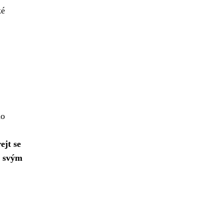
ké
ho
ejt se
a svým