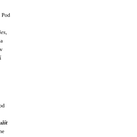
. Pod
ies
,
 a
 v
í
od
užít
me