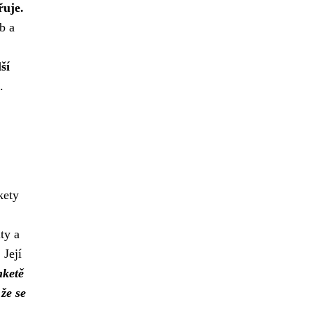
řuje.
b a
ší
.
kety
ty a
 Její
nketě
 že se