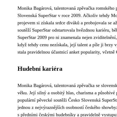
Monika Bagárová, talentovaná zpěvačka romského pů
Slovenská SuperStar v roce 2009. Ačkoliv tehdy M
projevem si získala srdce diváků a probojovala se až
soutěží SuperStar odstartovala hvězdnou kariéru, b
SuperStar 2009 pro ni znamenala nejen zviditelnění,
když tehdy cenu nezískala, její talent a píle ji brz
stala pravidelnou účastnicí anket popularity, včetně
Hudební kariéra
Monika Bagárová, talentovaná zpěvačka se slovensk
věku. Její silný a osobitý hlas, charisma a působivé
populární pěvecké soutěži Česko Slovenská SuperSta
jednou z nejvýraznějších osobností českého showby
s předními českými hudebníky a pravidelně vystupuj