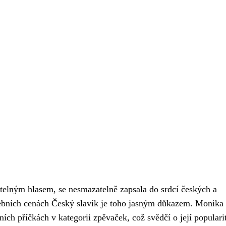
elným hlasem, se nesmazatelně zapsala do srdcí českých a
debních cenách Český slavík je toho jasným důkazem. Monika 
ích příčkách v kategorii zpěvaček, což svědčí o její populari