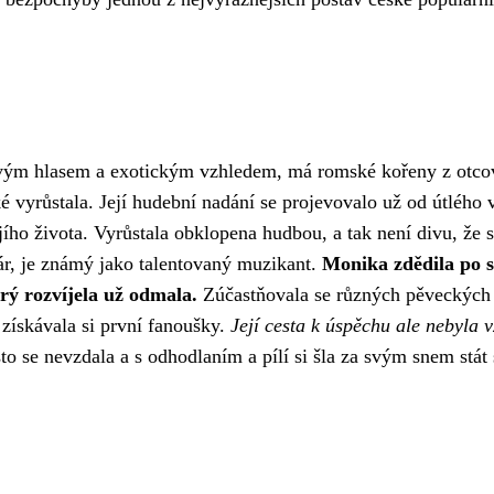
vým hlasem a exotickým vzhledem, má romské kořeny z otco
é vyrůstala. Její hudební nadání se projevovalo už od útlého 
jího života. Vyrůstala obklopena hudbou, a tak není divu, že s
ár, je známý jako talentovaný muzikant.
Monika zdědila po 
erý rozvíjela už odmala.
Zúčastňovala se různých pěveckých
 získávala si první fanoušky.
Její cesta k úspěchu ale nebyla 
to se nevzdala a s odhodlaním a pílí si šla za svým snem stát 