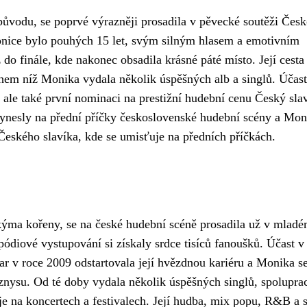
vodu, se poprvé výrazněji prosadila v pěvecké soutěži Čes
onice bylo pouhých 15 let, svým silným hlasem a emotivním
 do finále, kde nakonec obsadila krásné páté místo. Její cesta
ěhem níž Monika vydala několik úspěšných alb a singlů. Účast
 ale také první nominaci na prestižní hudební cenu Český slav
y vynesly na přední příčky československé hudební scény a Mon
 Českého slavíka, kde se umisťuje na předních příčkách.
ýma kořeny, se na české hudební scéně prosadila už v mlad
 pódiové vystupování si získaly srdce tisíců fanoušků. Účast v
r v roce 2009 odstartovala její hvězdnou kariéru a Monika se
znysu. Od té doby vydala několik úspěšných singlů, spolupra
e na koncertech a festivalech. Její hudba, mix popu, R&B a 