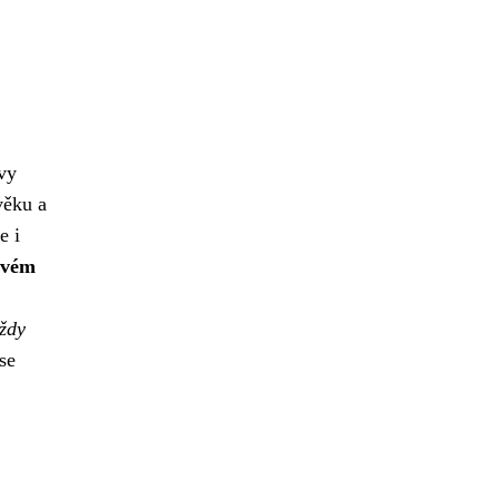
vy
věku a
e i
svém
vždy
se