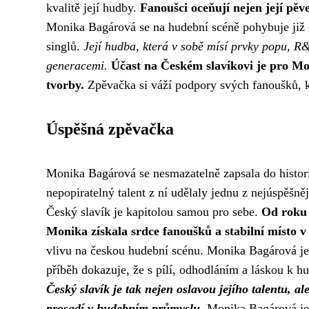
kvalitě její hudby.
Fanoušci oceňují nejen její pěv
Monika Bagárová se na hudební scéně pohybuje již o
singlů.
Její hudba, která v sobě mísí prvky popu, R&
generacemi.
Účast na Českém slavíkovi je pro Mo
tvorby.
Zpěvačka si váží podpory svých fanoušků, kt
Úspěšná zpěvačka
Monika Bagárová se nesmazatelně zapsala do historie
nepopiratelný talent z ní udělaly jednu z nejúspěš
Český slavík je kapitolou samou pro sebe.
Od roku 
Monika získala srdce fanoušků a stabilní místo v 
vlivu na českou hudební scénu. Monika Bagárová je n
příběh dokazuje, že s pílí, odhodláním a láskou k 
Český slavík je tak nejen oslavou jejího talentu, a
prosadí v hudebním průmyslu.
Monika Bagárová je 