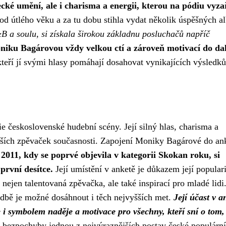
ecké umění, ale i charisma a energii, kterou na pódiu vyza
d útlého věku a za tu dobu stihla vydat několik úspěšných al
B a soulu, si získala širokou základnu posluchačů napříč
niku Bagárovou vždy velkou ctí a zároveň motivací do dal
eří jí svými hlasy pomáhají dosahovat vynikajících výsledků
 československé hudební scény. Její silný hlas, charisma a
nějších zpěvaček současnosti. Zapojení Moniky Bagárové do an
2011, kdy se poprvé objevila v kategorii Skokan roku, si
první desítce.
Její umístění v anketě je důkazem její populari
ejen talentovaná zpěvačka, ale také inspirací pro mladé lidi.
hudbě je možné dosáhnout i těch nejvyšších met.
Její účast v a
le i symbolem naděje a motivace pro všechny, kteří sní o tom,
bezpochyby jednou z nejvýraznějších postav české populární