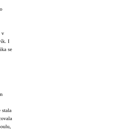
ko
 v
ík. I
ika se
ém
 stala
covala
soulu,