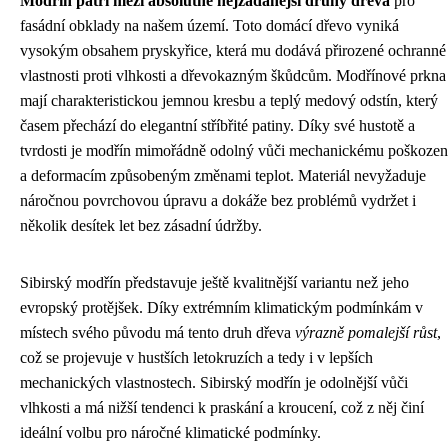
Modřín patří mezi absolutně nejžádanější druhy dřeva
pro
fasádní obklady na našem území. Toto domácí dřevo vyniká
vysokým obsahem pryskyřice, která mu dodává přirozené ochranné
vlastnosti proti vlhkosti a dřevokazným škůdcům. Modřínové prkna
mají charakteristickou jemnou kresbu a teplý medový odstín, který
časem přechází do elegantní stříbřité patiny. Díky své hustotě a
tvrdosti je modřín mimořádně odolný vůči mechanickému poškozen
a deformacím způsobeným změnami teplot. Materiál nevyžaduje
náročnou povrchovou úpravu a dokáže bez problémů vydržet i
několik desítek let bez zásadní údržby.
Sibirský modřín představuje ještě kvalitnější variantu než jeho
evropský protějšek. Díky extrémním klimatickým podmínkám v
místech svého původu má tento druh dřeva
výrazně pomalejší růst
,
což se projevuje v hustších letokruzích a tedy i v lepších
mechanických vlastnostech. Sibirský modřín je odolnější vůči
vlhkosti a má nižší tendenci k praskání a kroucení, což z něj činí
ideální volbu pro náročné klimatické podmínky.