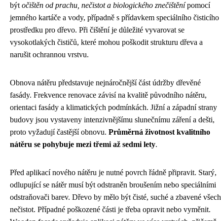
být
očištěn od prachu, nečistot a biologického znečištění
pomocí
jemného kartáče a vody, případně s přídavkem speciálního čisticího
prostředku pro dřevo. Při čištění je důležité vyvarovat se
vysokotlakých čističů, které mohou poškodit strukturu dřeva a
narušit ochrannou vrstvu.
Obnova nátěru představuje nejnáročnější část údržby dřevěné
fasády. Frekvence renovace závisí na kvalitě původního nátěru,
orientaci fasády a klimatických podmínkách. Jižní a západní strany
budovy jsou vystaveny intenzivnějšímu slunečnímu záření a dešti,
proto vyžadují častější obnovu.
Průměrná životnost kvalitního
nátěru se pohybuje mezi třemi až sedmi lety
.
Před aplikací nového nátěru je nutné povrch řádně připravit. Starý,
odlupující se nátěr musí být odstraněn broušením nebo speciálními
odstraňovači barev. Dřevo by mělo být čisté, suché a zbavené všech
nečistot. Případné poškozené části je třeba opravit nebo vyměnit.