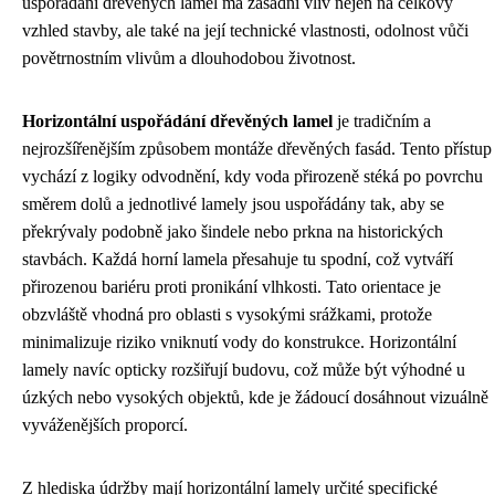
uspořádání dřevěných lamel má zásadní vliv nejen na celkový
vzhled stavby, ale také na její technické vlastnosti, odolnost vůči
povětrnostním vlivům a dlouhodobou životnost.
Horizontální uspořádání dřevěných lamel
je tradičním a
nejrozšířenějším způsobem montáže dřevěných fasád. Tento přístup
vychází z logiky odvodnění, kdy voda přirozeně stéká po povrchu
směrem dolů a jednotlivé lamely jsou uspořádány tak, aby se
překrývaly podobně jako šindele nebo prkna na historických
stavbách. Každá horní lamela přesahuje tu spodní, což vytváří
přirozenou bariéru proti pronikání vlhkosti. Tato orientace je
obzvláště vhodná pro oblasti s vysokými srážkami, protože
minimalizuje riziko vniknutí vody do konstrukce. Horizontální
lamely navíc opticky rozšiřují budovu, což může být výhodné u
úzkých nebo vysokých objektů, kde je žádoucí dosáhnout vizuálně
vyváženějších proporcí.
Z hlediska údržby mají horizontální lamely určité specifické