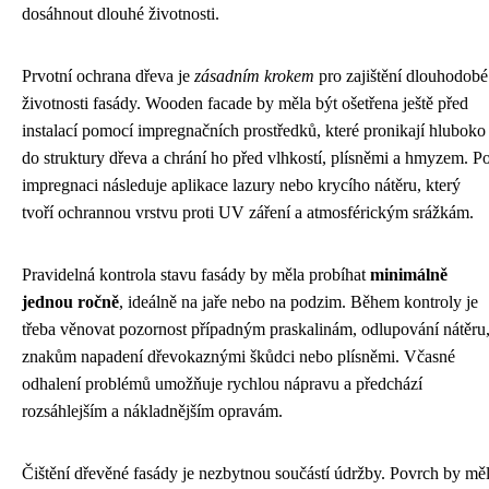
dosáhnout dlouhé životnosti.
Prvotní ochrana dřeva je
zásadním krokem
pro zajištění dlouhodobé
životnosti fasády. Wooden facade by měla být ošetřena ještě před
instalací pomocí impregnačních prostředků, které pronikají hluboko
do struktury dřeva a chrání ho před vlhkostí, plísněmi a hmyzem. P
impregnaci následuje aplikace lazury nebo krycího nátěru, který
tvoří ochrannou vrstvu proti UV záření a atmosférickým srážkám.
Pravidelná kontrola stavu fasády by měla probíhat
minimálně
jednou ročně
, ideálně na jaře nebo na podzim. Během kontroly je
třeba věnovat pozornost případným praskalinám, odlupování nátěru
znakům napadení dřevokaznými škůdci nebo plísněmi. Včasné
odhalení problémů umožňuje rychlou nápravu a předchází
rozsáhlejším a nákladnějším opravám.
Čištění dřevěné fasády je nezbytnou součástí údržby. Povrch by mě