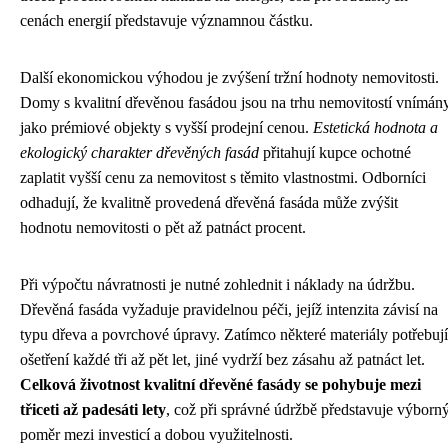
cenách energií představuje významnou částku.
Další ekonomickou výhodou je zvýšení tržní hodnoty nemovitosti.
Domy s kvalitní dřevěnou fasádou jsou na trhu nemovitostí vnímán
jako prémiové objekty s vyšší prodejní cenou.
Estetická hodnota a
ekologický charakter dřevěných fasád
přitahují kupce ochotné
zaplatit vyšší cenu za nemovitost s těmito vlastnostmi. Odborníci
odhadují, že kvalitně provedená dřevěná fasáda může zvýšit
hodnotu nemovitosti o pět až patnáct procent.
Při výpočtu návratnosti je nutné zohlednit i náklady na údržbu.
Dřevěná fasáda vyžaduje pravidelnou péči, jejíž intenzita závisí na
typu dřeva a povrchové úpravy. Zatímco některé materiály potřebují
ošetření každé tři až pět let, jiné vydrží bez zásahu až patnáct let.
Celková životnost kvalitní dřevěné fasády se pohybuje mezi
třiceti až padesáti lety
, což při správné údržbě představuje výborn
poměr mezi investicí a dobou využitelnosti.