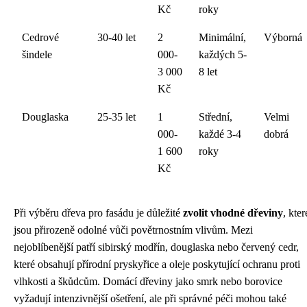
Kč
roky
Cedrové
30-40 let
2
Minimální,
Výborná
šindele
000-
každých 5-
3 000
8 let
Kč
Douglaska
25-35 let
1
Střední,
Velmi
000-
každé 3-4
dobrá
1 600
roky
Kč
Při výběru dřeva pro fasádu je důležité
zvolit vhodné dřeviny
, kter
jsou přirozeně odolné vůči povětrnostním vlivům. Mezi
nejoblíbenější patří sibirský modřín, douglaska nebo červený cedr,
které obsahují přírodní pryskyřice a oleje poskytující ochranu proti
vlhkosti a škůdcům. Domácí dřeviny jako smrk nebo borovice
vyžadují intenzivnější ošetření, ale při správné péči mohou také