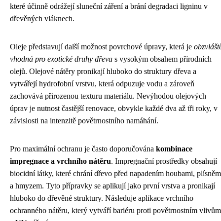
které účinně odrážejí sluneční záření a brání degradaci ligninu v
dřevěných vláknech.
Oleje představují další možnost povrchové úpravy, která je
obzvlášt
vhodná pro exotické druhy dřeva
s vysokým obsahem přírodních
olejů. Olejové nátěry pronikají hluboko do struktury dřeva a
vytvářejí hydrofobní vrstvu, která odpuzuje vodu a zároveň
zachovává přirozenou texturu materiálu. Nevýhodou olejových
úprav je nutnost častější renovace, obvykle každé dva až tři roky, v
závislosti na intenzitě povětrnostního namáhání.
Pro maximální ochranu je často doporučována
kombinace
impregnace a vrchního nátěru
. Impregnační prostředky obsahují
biocidní látky, které chrání dřevo před napadením houbami, plísněm
a hmyzem. Tyto přípravky se aplikují jako první vrstva a pronikají
hluboko do dřevěné struktury. Následuje aplikace vrchního
ochranného nátěru, který vytváří bariéru proti povětrnostním vlivům