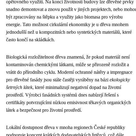
opětovného využití. Na konci životnosti budovy lze dřevěné prvky
snadno demontovat a znovu použít v jiných projektech, nebo moho
být zpracovány na štěpku a využity jako biomasa pro výrobu
energie. Tato možnost cirkulární ekonomiky je u dřeva mnohem
jednodušší než u kompozitních nebo syntetických materiálů, které
často končí na skládkách.
Biologická rozložitelnost dřeva znamená, že pokud materiál není
kontaminován chemickými látkami, může se přirozeně rozložit a
vrátit do přírodního cyklu. Moderní ochranné nátěry a impregnace
pro dřevěné fasády jsou stále častěji vyráběny na bázi
ekologicky
šetrných látek
, které minimalizují negativní dopad na životní
prostředí. Výrobci fasádních systémů dnes nabízejí řešení s
certifikáty potvrzujícími nízkou emisivnost těkavých organických
látek a bezpečnost pro životní prostředí.
Lokální dostupnost dřeva v mnoha regionech České republiky
podporuje koncept krátkých dodavatelských řetězců, což dále