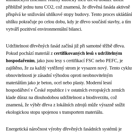
přibližně jednu tunu CO2, což znamená, že dřevěná fasáda aktivně
přispívá ke snižování uhlíkové stopy budovy. Tento proces ukládání
uhlíku pokračuje po celou dobu, kdy je dřevo součástí stavby, a tím
vytváří pozitivní environmentální bilanci.
Udržitelnost dřevěných fasád začíná již při samotné těžbě dřeva.
Pokud pochází materiál z
certifikovaných lesů s udržitelným
hospodařením
, jako jsou lesy s certifikací FSC nebo PEFC, je
zajištěno, že za každý vytěžený strom je vysazen nový. Tento cyklu
obnovitelnosti je zásadní výhodou oproti neobnovitelným
materiálům jako je beton, ocel nebo plasty. Moderní lesní
hospodářství v České republice i v ostatních evropských zemích
klade důraz na dlouhodobou udržitelnost a biodiverzitu, což
znamená, že výběr dřeva z lokálních zdrojů může výrazně snížit
ekologickou stopu spojenou s transportem materiálu.
Energetická náročnost výroby dřevěných fasádních systémů je