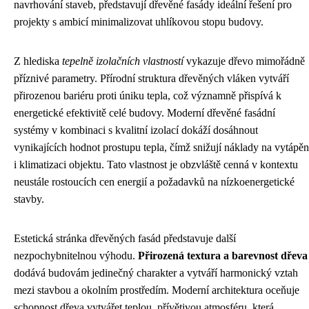
navrhování staveb, představují dřevěné fasády ideální řešení pro
projekty s ambicí minimalizovat uhlíkovou stopu budovy.
Z hlediska
tepelně izolačních vlastností
vykazuje dřevo mimořádně
příznivé parametry. Přírodní struktura dřevěných vláken vytváří
přirozenou bariéru proti úniku tepla, což významně přispívá k
energetické efektivitě celé budovy. Moderní dřevěné fasádní
systémy v kombinaci s kvalitní izolací dokáží dosáhnout
vynikajících hodnot prostupu tepla, čímž snižují náklady na vytápěn
i klimatizaci objektu. Tato vlastnost je obzvláště cenná v kontextu
neustále rostoucích cen energií a požadavků na nízkoenergetické
stavby.
Estetická stránka dřevěných fasád představuje další
nezpochybnitelnou výhodu.
Přirozená textura a barevnost dřeva
dodává budovám jedinečný charakter a vytváří harmonický vztah
mezi stavbou a okolním prostředím. Moderní architektura oceňuje
schopnost dřeva vytvářet teplou, přívětivou atmosféru, která