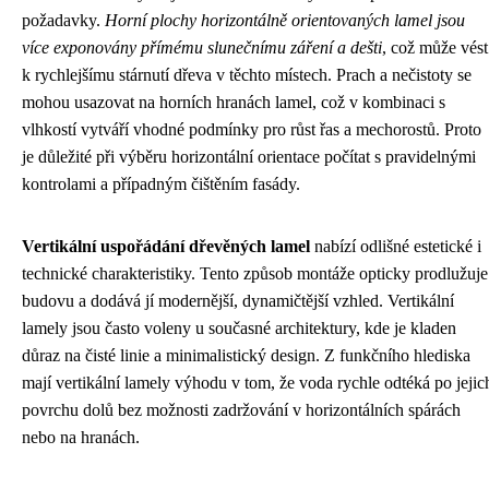
požadavky.
Horní plochy horizontálně orientovaných lamel jsou
více exponovány přímému slunečnímu záření a dešti
, což může vést
k rychlejšímu stárnutí dřeva v těchto místech. Prach a nečistoty se
mohou usazovat na horních hranách lamel, což v kombinaci s
vlhkostí vytváří vhodné podmínky pro růst řas a mechorostů. Proto
je důležité při výběru horizontální orientace počítat s pravidelnými
kontrolami a případným čištěním fasády.
Vertikální uspořádání dřevěných lamel
nabízí odlišné estetické i
technické charakteristiky. Tento způsob montáže opticky prodlužuje
budovu a dodává jí modernější, dynamičtější vzhled. Vertikální
lamely jsou často voleny u současné architektury, kde je kladen
důraz na čisté linie a minimalistický design. Z funkčního hlediska
mají vertikální lamely výhodu v tom, že voda rychle odtéká po jejic
povrchu dolů bez možnosti zadržování v horizontálních spárách
nebo na hranách.