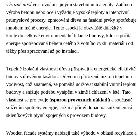
výrazně nižší
ve srovnání s jinými stavebními materiály. Zatímco
výroba betonu nebo oceli vyžaduje vysoké teploty a intenzivní
průmyslové procesy, zpracování dřeva na fasádní prvky spotřebuje
mnohem méně energie. Tento aspekt je obzvláště důležitý v
kontextu celkové environmentální bilance budovy, kde se počítá
energie spotřebovaná během celého životního cyklu materiálu od
těžby přes zpracování až po instalaci.
Tepelně izolační vlastnosti dřeva přispívají k energetické efektivitě
budov s dřevěnou fasádou. Dřevo má přirozeně nízkou tepelnou
vodivost, což znamená, že pomáhá udržovat stabilní vnitřní teplotu
budovy a snižuje potřebu vytápění v zimě i chlazení v létě. Tato
vlastnost se projevuje
úsporou provozních nákladů
a současně
snížením spotřeby energie, což má přímý dopad na snížení emisí
skleníkových plynů spojených s provozem budovy.
Wooden facade systémy nabízejí také výhodu v oblasti recyklace a