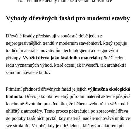
Technické detaily montáže a větrání konstrukce
Výhody dřevěných fasád pro moderní stavby
Dřevěné fasády představují v současné době jeden z
nejprogresivnějších trendů v moderním stavebnictví, který spojuje
tradiční materiál s inovativními technologiemi a designovými
přístupy.
Využití dřeva jako fasádního materiálu
přináší celou
řadu významných výhod, které ocení jak investoři, tak architekti i
samotní uživatelé budov.
Primární předností dřevěných fasád je jejich
výjimečná ekologická
hodnota
. Dřevo jako obnovitelný přírodní materiál aktivně přispívá
k ochraně životního prostředí tím, že během svého růstu váže oxid
uhličitý z atmosféry. Tento proces pokračuje i po zpracování dřeva
do podoby fasádních prvků, kdy materiál nadále uchovává uhlík ve
své struktuře. V době, kdy je udržitelnost klíčovým faktorem při