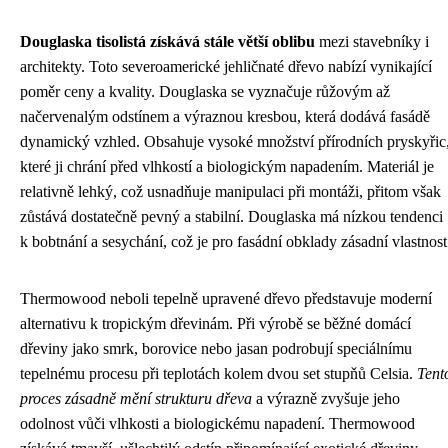
Douglaska tisolistá získává stále větší oblibu
mezi stavebníky i
architekty. Toto severoamerické jehličnaté dřevo nabízí vynikající
poměr ceny a kvality. Douglaska se vyznačuje růžovým až
načervenalým odstínem a výraznou kresbou, která dodává fasádě
dynamický vzhled. Obsahuje vysoké množství přírodních pryskyřic
které ji chrání před vlhkostí a biologickým napadením. Materiál je
relativně lehký, což usnadňuje manipulaci při montáži, přitom však
zůstává dostatečně pevný a stabilní. Douglaska má nízkou tendenci
k bobtnání a sesychání, což je pro fasádní obklady zásadní vlastnost
Thermowood neboli tepelně upravené dřevo představuje moderní
alternativu k tropickým dřevinám. Při výrobě se běžné domácí
dřeviny jako smrk, borovice nebo jasan podrobují speciálnímu
tepelnému procesu při teplotách kolem dvou set stupňů Celsia.
Tent
proces zásadně mění strukturu dřeva
a výrazně zvyšuje jeho
odolnost vůči vlhkosti a biologickému napadení. Thermowood