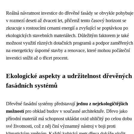
Reálná návratnost investice do dřevěné fasády se obvykle pohybuje
v rozmezí deseti až dvaceti let, přičemž tento časový horizont se
zkracuje s rostoucími cenami energií a zvyšující se poptávkou po
ekologických stavebních materiálech. Důležitým faktorem je také
možnost využití různých dotačních programů a podpor zaměřených
na energeticky úsporné stavby a renovace, které mohou počáteční
investici snížit až o třicet procent.
Ekologické aspekty a udržitelnost dřevěných
fasádních systémů
Dřevěné fasádní systémy představují
jednu z nejekologičtějších
možností
pro obklad budov v současné architektuře. Dřevo jako
přírodní materiál má schopnost ukládat oxid uhličitý po celou dobu
své životnosti, což z něj činí významný nástroj v boji proti
klimatickým změnám. Každý kubický metr dřeva dokáže uložit