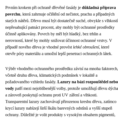
Prvním krokem při ochraně dřevěné fasády je
důkladná příprava
povrchu
, která zahrnuje očištění od nečistot, prachu a případných
starých nátěrů. Dřevo musí být dostatečně suché, obvykle s vlhkostí
nepřesahující patnáct procent, aby mohly být ochranné prostředky
účinně aplikovány. Povrch by měl být hladký, bez trhlin a
nerovností, které by mohly snižovat účinnost ochranné vrstvy. V
případě nového dřeva je vhodné provést
lehké obroušení
, které
otevře póry materiálu a umožní lepší penetraci ochranných látek.
Výběr vhodného ochranného prostředku závisí na mnoha faktorech
včetně druhu dřeva, klimatických podmínek v lokalitě a
požadovaného vzhledu fasády.
Lazury na bázi rozpouštědel nebo
vody
patří mezi nejoblíbenější volby, protože umožňují dřevu dýcha
a zároveň poskytují ochranu proti UV záření a vlhkosti.
Transparentní lazury zachovávají přirozenou kresbu dřeva, zatímco
krycí lazury nabízejí širší škálu barevných odstínů a vyšší stupeň
ochrany. Důležité je volit produkty s vysokým obsahem pigmentů,