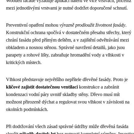
Wooden facade vyžaduje aplikaci nátěru ve více vrstvách, přičemž
mezi jednotlivými vrstvami je nutné dodržet doporučené schnutí.
Preventivní opatření mohou
výrazně prodloužit životnost fasády
.
Konstrukční ochrana spočívá v dostatečném přesahu střechy, který
chrání fasádu před přímým deštěm, a v zajištění odvětrávání mezi
obkladem a nosnou stěnou. Správné navržení detailů, jako jsou
parapety a rohové lišty, zabraňuje hromadění vody a vlhkosti v
kritických místech.
Vlhkost představuje největšího nepřítele dřevěné fasády. Proto je
klíčové zajistit dostatečnou ventilaci
konstrukce a zabránit
kondenzaci vodní páry uvnitř skladby stěny. Dřevo musí mít
možnost přirozeně dýchat a regulovat svou vlhkost v závislosti na
okolních podmínkách.
Při dodržování všech zásad správné údržby může dřevěná fasáda
sloužit
několik desítek let
bez nutnosti kompletní výměny. Investic