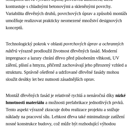
kontrastuje s chladnými betonovými a skleněnými povrchy.
Variabilita dřevěných druhů, povrchových úprav a způsobů montáž
umožňuje realizovat prakticky neomezené množství designových
konceptů.
Technologický pokrok v oblasti
povrchových úprav a ochranných
nátěrů
výrazně prodloužil životnost dřevěných fasád. Moderní
impregnace a lazury chrání dřevo před působením vlhkosti, UV
záření, plísní a hmyzu, přičemž zachovávají jeho přirozený vzhled a
strukturu. Správně ošetřené a udržované dřevěné fasády mohou
sloužit desítky let bez nutnosti zásadnějších oprav.
Montáž dřevěných fasád je relativně rychlá a nenáročná díky
nízké
hmotnosti materiálu
a možnosti prefabrikace jednotlivých prvků.
Tento aspekt výrazně zkracuje dobu realizace projektu a snižuje
náklady na pracovní sílu. Lehkost dřeva také minimalizuje zatížení
nosné konstrukce budovy, což může být rozhodující výhodou