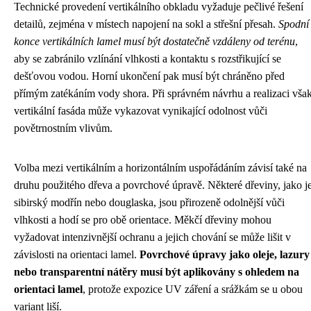
Technické provedení vertikálního obkladu vyžaduje pečlivé řešení
detailů, zejména v místech napojení na sokl a střešní přesah.
Spodní
konce vertikálních lamel musí být dostatečně vzdáleny od terénu
,
aby se zabránilo vzlínání vlhkosti a kontaktu s rozstřikující se
dešťovou vodou. Horní ukončení pak musí být chráněno před
přímým zatékáním vody shora. Při správném návrhu a realizaci vša
vertikální fasáda může vykazovat vynikající odolnost vůči
povětrnostním vlivům.
Volba mezi vertikálním a horizontálním uspořádáním závisí také na
druhu použitého dřeva a povrchové úpravě. Některé dřeviny, jako j
sibirský modřín nebo douglaska, jsou přirozeně odolnější vůči
vlhkosti a hodí se pro obě orientace. Měkčí dřeviny mohou
vyžadovat intenzivnější ochranu a jejich chování se může lišit v
závislosti na orientaci lamel.
Povrchové úpravy jako oleje, lazury
nebo transparentní nátěry musí být aplikovány s ohledem na
orientaci lamel
, protože expozice UV záření a srážkám se u obou
variant liší.