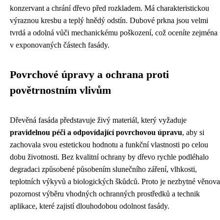
konzervant a chrání dřevo před rozkladem. Má charakteristickou
výraznou kresbu a teplý hnědý odstín. Dubové prkna jsou velmi
tvrdá a odolná vůči mechanickému poškození, což oceníte zejména
v exponovaných částech fasády.
Povrchové úpravy a ochrana proti
povětrnostním vlivům
Dřevěná fasáda představuje živý materiál, který vyžaduje
pravidelnou péči a odpovídající povrchovou úpravu
, aby si
zachovala svou estetickou hodnotu a funkční vlastnosti po celou
dobu životnosti. Bez kvalitní ochrany by dřevo rychle podléhalo
degradaci způsobené působením slunečního záření, vlhkosti,
teplotních výkyvů a biologických škůdců. Proto je nezbytné věnova
pozornost výběru vhodných ochranných prostředků a technik
aplikace, které zajistí dlouhodobou odolnost fasády.