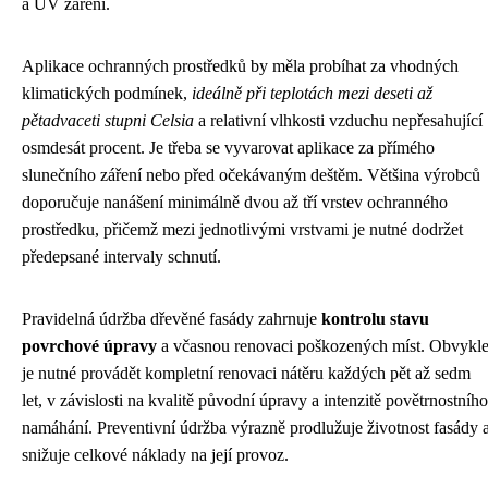
a UV záření.
Aplikace ochranných prostředků by měla probíhat za vhodných
klimatických podmínek,
ideálně při teplotách mezi deseti až
pětadvaceti stupni Celsia
a relativní vlhkosti vzduchu nepřesahující
osmdesát procent. Je třeba se vyvarovat aplikace za přímého
slunečního záření nebo před očekávaným deštěm. Většina výrobců
doporučuje nanášení minimálně dvou až tří vrstev ochranného
prostředku, přičemž mezi jednotlivými vrstvami je nutné dodržet
předepsané intervaly schnutí.
Pravidelná údržba dřevěné fasády zahrnuje
kontrolu stavu
povrchové úpravy
a včasnou renovaci poškozených míst. Obvykl
je nutné provádět kompletní renovaci nátěru každých pět až sedm
let, v závislosti na kvalitě původní úpravy a intenzitě povětrnostního
namáhání. Preventivní údržba výrazně prodlužuje životnost fasády 
snižuje celkové náklady na její provoz.