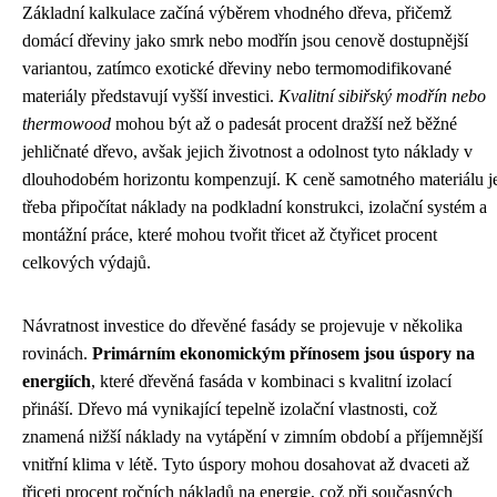
Základní kalkulace začíná výběrem vhodného dřeva, přičemž
domácí dřeviny jako smrk nebo modřín jsou cenově dostupnější
variantou, zatímco exotické dřeviny nebo termomodifikované
materiály představují vyšší investici.
Kvalitní sibiřský modřín nebo
thermowood
mohou být až o padesát procent dražší než běžné
jehličnaté dřevo, avšak jejich životnost a odolnost tyto náklady v
dlouhodobém horizontu kompenzují. K ceně samotného materiálu j
třeba připočítat náklady na podkladní konstrukci, izolační systém a
montážní práce, které mohou tvořit třicet až čtyřicet procent
celkových výdajů.
Návratnost investice do dřevěné fasády se projevuje v několika
rovinách.
Primárním ekonomickým přínosem jsou úspory na
energiích
, které dřevěná fasáda v kombinaci s kvalitní izolací
přináší. Dřevo má vynikající tepelně izolační vlastnosti, což
znamená nižší náklady na vytápění v zimním období a příjemnější
vnitřní klima v létě. Tyto úspory mohou dosahovat až dvaceti až
třiceti procent ročních nákladů na energie, což při současných