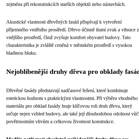
zejména při rekonstrukcích starších objektů nebo nástavbách.
Akustické vlastnosti dřevěných fasád přispívají k vytvoření
příjemného vnitřního prostředí. Dřevo účinně tlumí zvuk a vibrace z
vnějšího prostředí, čímž zvyšuje komfort obyvatel budovy. Tato
charakteristika je zvláště ceněná v městském prostředí s vysokou
hladinou hluku.
Nejoblíbenější druhy dřeva pro obklady fasá
Dřevěné fasády představují nadčasové řešení, které kombinuje
estetickou hodnotu s praktickými vlastnostmi. Při výběru vhodného
materiálu pro obklad fasády hraje klíčovou roli druh dřeva, který
určuje nejen vzhled budovy, ale také její dlouhodobou odolnost vůč
povětrnostním vlivům a celkovou životnost konstrukce.