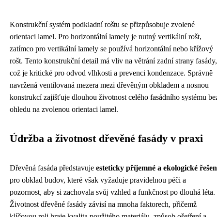
Konstrukční systém podkladní roštu se přizpůsobuje zvolené
orientaci lamel. Pro horizontální lamely je nutný vertikální rošt,
zatímco pro vertikální lamely se používá horizontální nebo křížový
rošt. Tento konstrukční detail má vliv na větrání zadní strany fasády,
což je kritické pro odvod vlhkosti a prevenci kondenzace. Správně
navržená ventilovaná mezera mezi dřevěným obkladem a nosnou
konstrukcí zajišťuje dlouhou životnost celého fasádního systému be
ohledu na zvolenou orientaci lamel.
Údržba a životnost dřevěné fasády v praxi
Dřevěná fasáda představuje
esteticky příjemné a ekologické řešen
pro obklad budov, které však vyžaduje pravidelnou péči a
pozornost, aby si zachovala svůj vzhled a funkčnost po dlouhá léta.
Životnost dřevěné fasády závisí na mnoha faktorech, přičemž
klíčovou roli hraje kvalita použitého materiálu, způsob ošetření a