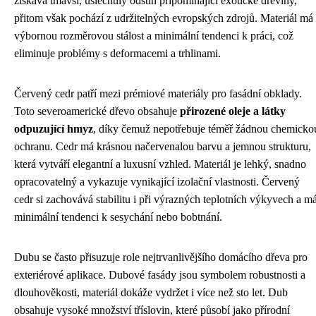
získává tmavší, ušlechtilý odstín připomínající exotické dřeviny,
přitom však pochází z udržitelných evropských zdrojů. Materiál má
výbornou rozměrovou stálost a minimální tendenci k práci, což
eliminuje problémy s deformacemi a trhlinami.
Červený cedr patří mezi prémiové materiály pro fasádní obklady.
Toto severoamerické dřevo obsahuje
přirozené oleje a látky
odpuzující hmyz
, díky čemuž nepotřebuje téměř žádnou chemicko
ochranu. Cedr má krásnou načervenalou barvu a jemnou strukturu,
která vytváří elegantní a luxusní vzhled. Materiál je lehký, snadno
opracovatelný a vykazuje vynikající izolační vlastnosti. Červený
cedr si zachovává stabilitu i při výrazných teplotních výkyvech a m
minimální tendenci k sesychání nebo bobtnání.
Dubu se často přisuzuje role nejtrvanlivějšího domácího dřeva pro
exteriérové aplikace. Dubové fasády jsou symbolem robustnosti a
dlouhověkosti, materiál dokáže vydržet i více než sto let. Dub
obsahuje vysoké množství tříslovin, které působí jako přírodní