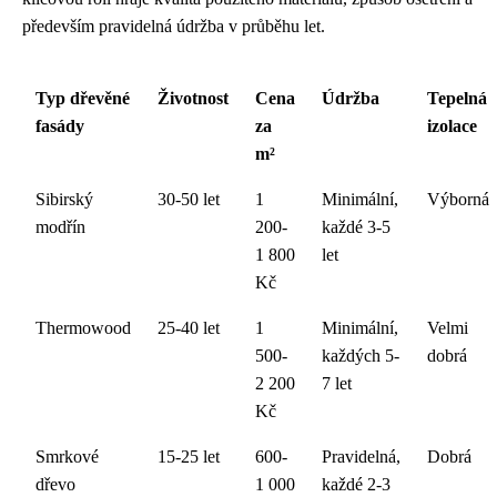
především pravidelná údržba v průběhu let.
Typ dřevěné
Životnost
Cena
Údržba
Tepelná
fasády
za
izolace
m²
Sibirský
30-50 let
1
Minimální,
Výborná
modřín
200-
každé 3-5
1 800
let
Kč
Thermowood
25-40 let
1
Minimální,
Velmi
500-
každých 5-
dobrá
2 200
7 let
Kč
Smrkové
15-25 let
600-
Pravidelná,
Dobrá
dřevo
1 000
každé 2-3