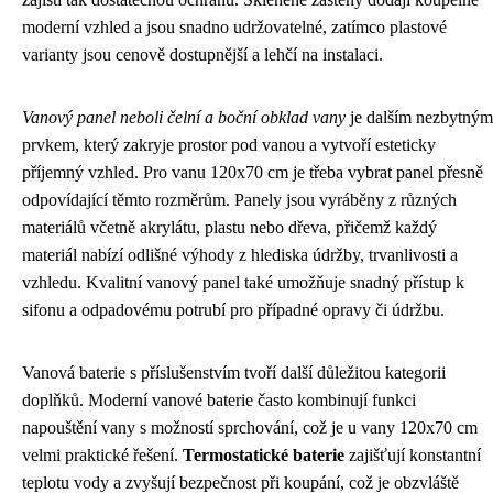
moderní vzhled a jsou snadno udržovatelné, zatímco plastové
varianty jsou cenově dostupnější a lehčí na instalaci.
Vanový panel neboli čelní a boční obklad vany
je dalším nezbytným
prvkem, který zakryje prostor pod vanou a vytvoří esteticky
příjemný vzhled. Pro vanu 120x70 cm je třeba vybrat panel přesně
odpovídající těmto rozměrům. Panely jsou vyráběny z různých
materiálů včetně akrylátu, plastu nebo dřeva, přičemž každý
materiál nabízí odlišné výhody z hlediska údržby, trvanlivosti a
vzhledu. Kvalitní vanový panel také umožňuje snadný přístup k
sifonu a odpadovému potrubí pro případné opravy či údržbu.
Vanová baterie s příslušenstvím tvoří další důležitou kategorii
doplňků. Moderní vanové baterie často kombinují funkci
napouštění vany s možností sprchování, což je u vany 120x70 cm
velmi praktické řešení.
Termostatické baterie
zajišťují konstantní
teplotu vody a zvyšují bezpečnost při koupání, což je obzvláště