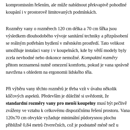
kompromisním řešením, ale může nabídnout překvapivě pohodlné
koupání i v prostorově limitovaných podmínkách.
Rozměry vany o rozměrech 120 cm délka a 70 cm šířka jsou
výsledkem dlouhodobého vývoje sanitární techniky a přizpůsobení
se reálným potřebám bydlení v městském prostředí. Tato velikost
umožňuje instalaci vany i v koupelnách, kde by větší modely byly
zcela nevhodné nebo dokonce nemožné.
Kompaktní rozměry
přitom neznamená nutně omezení komfortu, pokud je vana správně
navržena s ohledem na ergonomii lidského těla.
Při výběru vany těchto rozměrů je třeba vzít v úvahu několik
klíčových aspektů. Především je důležité si uvědomit, že
standardní rozměry vany pro menší koupelny
musí být pečlivě
zváženy ve vztahu k celkovému dispozičnímu řešení prostoru. Vana
120x70 cm obvykle vyžaduje minimální půdorysnou plochu
přibližně 0,84 metrů čtverečních, což je podstatně méně než u