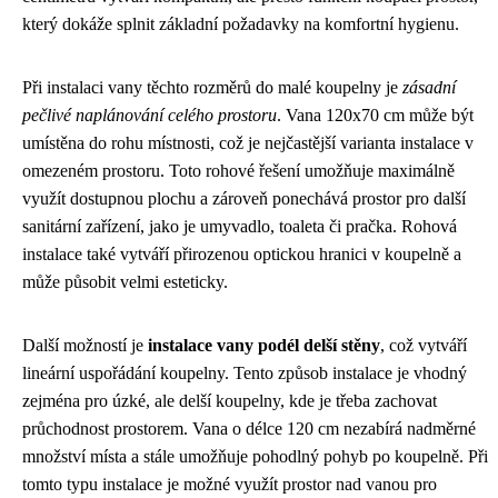
který dokáže splnit základní požadavky na komfortní hygienu.
Při instalaci vany těchto rozměrů do malé koupelny je
zásadní
pečlivé naplánování celého prostoru
. Vana 120x70 cm může být
umístěna do rohu místnosti, což je nejčastější varianta instalace v
omezeném prostoru. Toto rohové řešení umožňuje maximálně
využít dostupnou plochu a zároveň ponechává prostor pro další
sanitární zařízení, jako je umyvadlo, toaleta či pračka. Rohová
instalace také vytváří přirozenou optickou hranici v koupelně a
může působit velmi esteticky.
Další možností je
instalace vany podél delší stěny
, což vytváří
lineární uspořádání koupelny. Tento způsob instalace je vhodný
zejména pro úzké, ale delší koupelny, kde je třeba zachovat
průchodnost prostorem. Vana o délce 120 cm nezabírá nadměrné
množství místa a stále umožňuje pohodlný pohyb po koupelně. Při
tomto typu instalace je možné využít prostor nad vanou pro