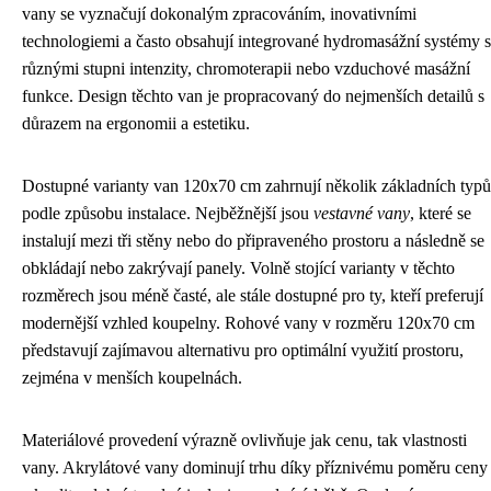
vany se vyznačují dokonalým zpracováním, inovativními
technologiemi a často obsahují integrované hydromasážní systémy s
různými stupni intenzity, chromoterapii nebo vzduchové masážní
funkce. Design těchto van je propracovaný do nejmenších detailů s
důrazem na ergonomii a estetiku.
Dostupné varianty van 120x70 cm zahrnují několik základních typů
podle způsobu instalace. Nejběžnější jsou
vestavné vany
, které se
instalují mezi tři stěny nebo do připraveného prostoru a následně se
obkládají nebo zakrývají panely. Volně stojící varianty v těchto
rozměrech jsou méně časté, ale stále dostupné pro ty, kteří preferují
modernější vzhled koupelny. Rohové vany v rozměru 120x70 cm
představují zajímavou alternativu pro optimální využití prostoru,
zejména v menších koupelnách.
Materiálové provedení výrazně ovlivňuje jak cenu, tak vlastnosti
vany. Akrylátové vany dominují trhu díky příznivému poměru ceny