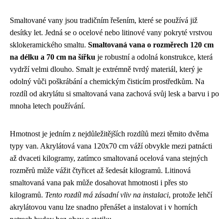
Smaltované vany jsou tradičním řešením, které se používá již
desítky let. Jedná se o ocelové nebo litinové vany pokryté vrstvou
sklokeramického smaltu.
Smaltovaná vana o rozměrech 120 cm
na délku a 70 cm na šířku
je robustní a odolná konstrukce, která
vydrží velmi dlouho. Smalt je extrémně tvrdý materiál, který je
odolný vůči poškrábání a chemickým čisticím prostředkům. Na
rozdíl od akrylátu si smaltovaná vana zachová svůj lesk a barvu i po
mnoha letech používání.
Hmotnost je jedním z nejdůležitějších rozdílů mezi těmito dvěma
typy van. Akrylátová vana 120x70 cm váží obvykle mezi patnácti
až dvaceti kilogramy, zatímco smaltovaná ocelová vana stejných
rozměrů může vážit čtyřicet až šedesát kilogramů. Litinová
smaltovaná vana pak může dosahovat hmotnosti i přes sto
kilogramů.
Tento rozdíl má zásadní vliv na instalaci
, protože lehčí
akrylátovou vanu lze snadno přenášet a instalovat i v horních