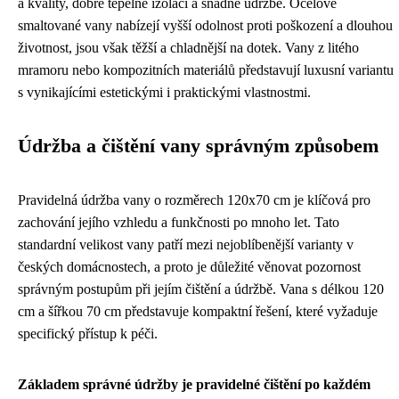
a kvality, dobré tepelné izolaci a snadné údržbě. Ocelové
smaltované vany nabízejí vyšší odolnost proti poškození a dlouhou
životnost, jsou však těžší a chladnější na dotek. Vany z litého
mramoru nebo kompozitních materiálů představují luxusní variantu
s vynikajícími estetickými i praktickými vlastnostmi.
Údržba a čištění vany správným způsobem
Pravidelná údržba vany o rozměrech 120x70 cm je klíčová pro
zachování jejího vzhledu a funkčnosti po mnoho let. Tato
standardní velikost vany patří mezi nejoblíbenější varianty v
českých domácnostech, a proto je důležité věnovat pozornost
správným postupům při jejím čištění a údržbě. Vana s délkou 120
cm a šířkou 70 cm představuje kompaktní řešení, které vyžaduje
specifický přístup k péči.
Základem správné údržby je pravidelné čištění po každém