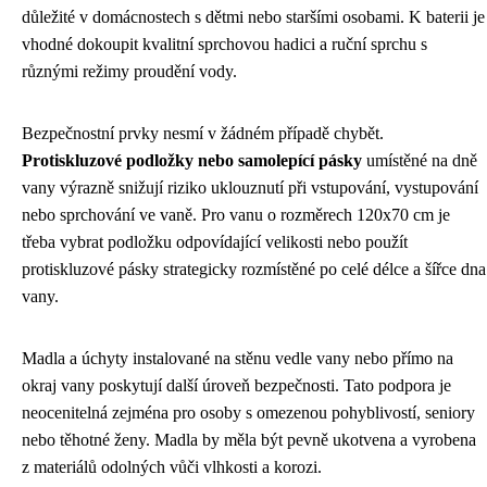
důležité v domácnostech s dětmi nebo staršími osobami. K baterii je
vhodné dokoupit kvalitní sprchovou hadici a ruční sprchu s
různými režimy proudění vody.
Bezpečnostní prvky nesmí v žádném případě chybět.
Protiskluzové podložky nebo samolepící pásky
umístěné na dně
vany výrazně snižují riziko uklouznutí při vstupování, vystupování
nebo sprchování ve vaně. Pro vanu o rozměrech 120x70 cm je
třeba vybrat podložku odpovídající velikosti nebo použít
protiskluzové pásky strategicky rozmístěné po celé délce a šířce dna
vany.
Madla a úchyty instalované na stěnu vedle vany nebo přímo na
okraj vany poskytují další úroveň bezpečnosti. Tato podpora je
neocenitelná zejména pro osoby s omezenou pohyblivostí, seniory
nebo těhotné ženy. Madla by měla být pevně ukotvena a vyrobena
z materiálů odolných vůči vlhkosti a korozi.