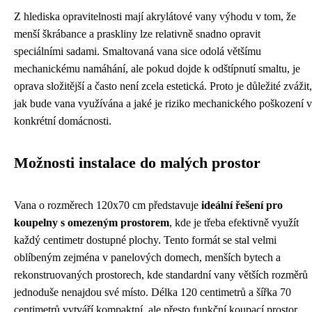
Z hlediska opravitelnosti mají akrylátové vany výhodu v tom, že
menší škrábance a praskliny lze relativně snadno opravit
speciálními sadami. Smaltovaná vana sice odolá většímu
mechanickému namáhání, ale pokud dojde k odštípnutí smaltu, je
oprava složitější a často není zcela estetická. Proto je důležité zvážit,
jak bude vana využívána a jaké je riziko mechanického poškození v
konkrétní domácnosti.
Možnosti instalace do malých prostor
Vana o rozměrech 120x70 cm představuje
ideální řešení pro
koupelny s omezeným prostorem
, kde je třeba efektivně využít
každý centimetr dostupné plochy. Tento formát se stal velmi
oblíbeným zejména v panelových domech, menších bytech a
rekonstruovaných prostorech, kde standardní vany větších rozměrů
jednoduše nenajdou své místo. Délka 120 centimetrů a šířka 70
centimetrů vytváří kompaktní, ale přesto funkční koupací prostor,