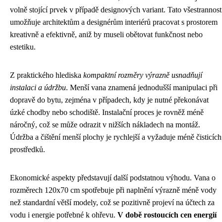
volně stojící prvek v případě designových variant. Tato všestrannost
umožňuje architektům a designérům interiérů pracovat s prostorem
kreativně a efektivně, aniž by museli obětovat funkčnost nebo
estetiku.
Z praktického hlediska
kompaktní rozměry výrazně usnadňují
instalaci a údržbu
. Menší vana znamená jednodušší manipulaci při
dopravě do bytu, zejména v případech, kdy je nutné překonávat
úzké chodby nebo schodiště. Instalační proces je rovněž méně
náročný, což se může odrazit v nižších nákladech na montáž.
Údržba a čištění menší plochy je rychlejší a vyžaduje méně čisticích
prostředků.
Ekonomické aspekty představují další podstatnou výhodu. Vana o
rozměrech 120x70 cm spotřebuje při naplnění výrazně méně vody
než standardní větší modely, což se pozitivně projeví na účtech za
vodu i energie potřebné k ohřevu.
V době rostoucích cen energií