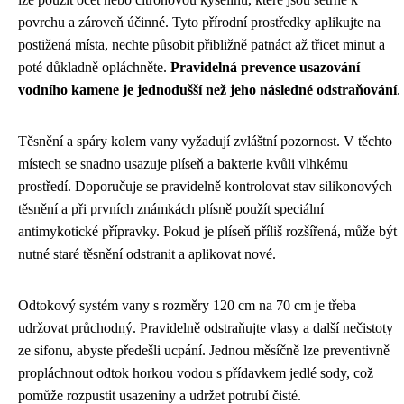
povrchu a zároveň účinné. Tyto přírodní prostředky aplikujte na
postižená místa, nechte působit přibližně patnáct až třicet minut a
poté důkladně opláchněte.
Pravidelná prevence usazování
vodního kamene je jednodušší než jeho následné odstraňování
.
Těsnění a spáry kolem vany vyžadují zvláštní pozornost. V těchto
místech se snadno usazuje plíseň a bakterie kvůli vlhkému
prostředí. Doporučuje se pravidelně kontrolovat stav silikonových
těsnění a při prvních známkách plísně použít speciální
antimykotické přípravky. Pokud je plíseň příliš rozšířená, může být
nutné staré těsnění odstranit a aplikovat nové.
Odtokový systém vany s rozměry 120 cm na 70 cm je třeba
udržovat průchodný. Pravidelně odstraňujte vlasy a další nečistoty
ze sifonu, abyste předešli ucpání. Jednou měsíčně lze preventivně
propláchnout odtok horkou vodou s přídavkem jedlé sody, což
pomůže rozpustit usazeniny a udržet potrubí čisté.