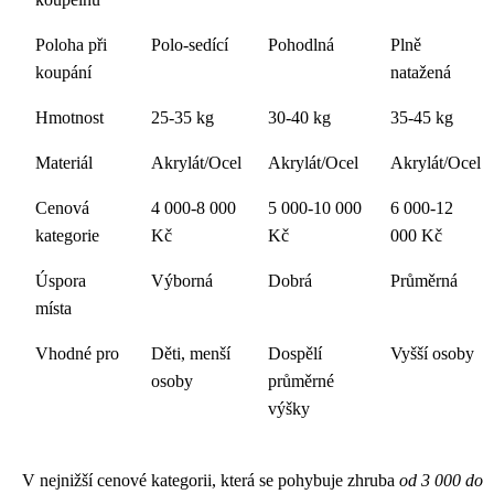
Poloha při
Polo-sedící
Pohodlná
Plně
koupání
natažená
Hmotnost
25-35 kg
30-40 kg
35-45 kg
Materiál
Akrylát/Ocel
Akrylát/Ocel
Akrylát/Ocel
Cenová
4 000-8 000
5 000-10 000
6 000-12
kategorie
Kč
Kč
000 Kč
Úspora
Výborná
Dobrá
Průměrná
místa
Vhodné pro
Děti, menší
Dospělí
Vyšší osoby
osoby
průměrné
výšky
V nejnižší cenové kategorii, která se pohybuje zhruba
od 3 000 do