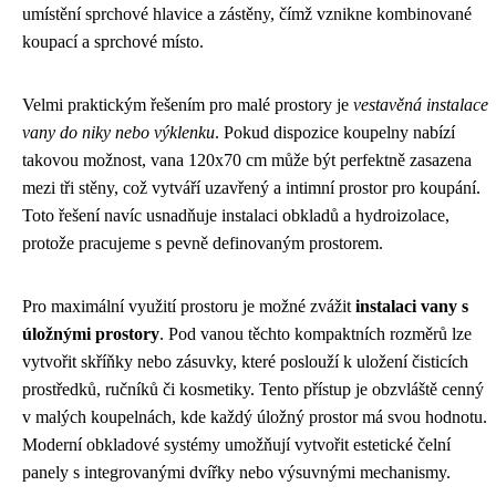
umístění sprchové hlavice a zástěny, čímž vznikne kombinované
koupací a sprchové místo.
Velmi praktickým řešením pro malé prostory je
vestavěná instalace
vany do niky nebo výklenku
. Pokud dispozice koupelny nabízí
takovou možnost, vana 120x70 cm může být perfektně zasazena
mezi tři stěny, což vytváří uzavřený a intimní prostor pro koupání.
Toto řešení navíc usnadňuje instalaci obkladů a hydroizolace,
protože pracujeme s pevně definovaným prostorem.
Pro maximální využití prostoru je možné zvážit
instalaci vany s
úložnými prostory
. Pod vanou těchto kompaktních rozměrů lze
vytvořit skříňky nebo zásuvky, které poslouží k uložení čisticích
prostředků, ručníků či kosmetiky. Tento přístup je obzvláště cenný
v malých koupelnách, kde každý úložný prostor má svou hodnotu.
Moderní obkladové systémy umožňují vytvořit estetické čelní
panely s integrovanými dvířky nebo výsuvnými mechanismy.