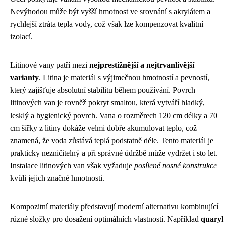
Nevýhodou může být vyšší hmotnost ve srovnání s akrylátem a
rychlejší ztráta tepla vody, což však lze kompenzovat kvalitní
izolací.
Litinové vany patří mezi
nejprestižnější a nejtrvanlivější
varianty
. Litina je materiál s výjimečnou hmotností a pevností,
který zajišťuje absolutní stabilitu během používání. Povrch
litinových van je rovněž pokryt smaltou, která vytváří hladký,
lesklý a hygienický povrch. Vana o rozměrech 120 cm délky a 70
cm šířky z litiny dokáže velmi dobře akumulovat teplo, což
znamená, že voda zůstává teplá podstatně déle. Tento materiál je
prakticky nezničitelný a při správné údržbě může vydržet i sto let.
Instalace litinových van však vyžaduje
posílené nosné konstrukce
kvůli jejich značné hmotnosti.
Kompozitní materiály představují moderní alternativu kombinující
různé složky pro dosažení optimálních vlastností. Například
quaryl