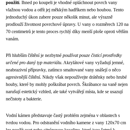
použití
. Ihned po koupeli je vhodné opláchnout povrch vany
vlažnou vodou a otřít jej měkkým hadříkem nebo houbou. Tento
jednoduchý úkon zabere pouze několik minut, ale výrazně
prodlouží životnost povrchové úpravy. U vany o rozměrech 120 na
70 centimetrů je tento proces rychlý díky menší ploše oproti větším
vanám.
Při hlubším čištění je nezbytné
používat pouze čisticí prostředky
určené pro daný typ materiálu
. Akrylátové vany vyžadují jemné,
neabrazivní přípravky, zatímco smaltované vany snášejí o něco
agresivnější čištění. Nikdy však nepoužívejte drátěnky nebo hrubé
houby, které by mohly poškrábat povrch. Škrábance na vaně nejen
narušují estetický vzhled, ale také vytvářejí místa, kde se usazují
nečistoty a bakterie.
Vodní kámen představuje častý problém zejména v oblastech s
tvrdou vodou. Pro odstranění vodního kamene z vany 120x70 cm
lze použít ocet nebo citrónovou kyselinu, které jsou šetrné k