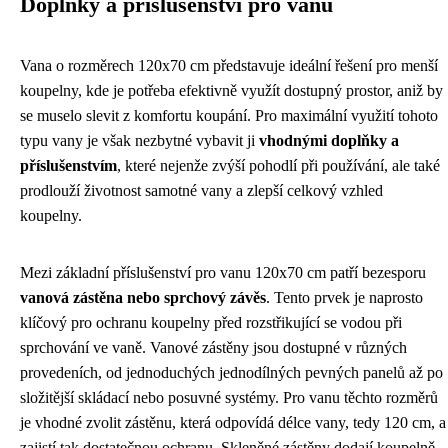
Doplňky a příslušenství pro vanu
Vana o rozměrech 120x70 cm představuje ideální řešení pro menší
koupelny, kde je potřeba efektivně využít dostupný prostor, aniž by
se muselo slevit z komfortu koupání. Pro maximální využití tohoto
typu vany je však nezbytné vybavit ji
vhodnými doplňky a
příslušenstvím
, které nejenže zvýší pohodlí při používání, ale také
prodlouží životnost samotné vany a zlepší celkový vzhled
koupelny.
Mezi základní příslušenství pro vanu 120x70 cm patří bezesporu
vanová zástěna nebo sprchový závěs
. Tento prvek je naprosto
klíčový pro ochranu koupelny před rozstřikující se vodou při
sprchování ve vaně. Vanové zástěny jsou dostupné v různých
provedeních, od jednoduchých jednodílných pevných panelů až po
složitější skládací nebo posuvné systémy. Pro vanu těchto rozměrů
je vhodné zvolit zástěnu, která odpovídá délce vany, tedy 120 cm, a
zajistí tak dostatečnou ochranu. Skleněné zástěny dodají koupelně