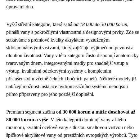
úpravami dna.
Vyšší střední kategorie, která sahá
od 18 000 do 30 000 korun
,
přináší vany s pokročilými vlastnostmi a designovými prvky. Zde se
setkáváme s prémiové kvality akrylátem vyztuženým
sklolaminátovými vrstvami, který zajišťuje výjimečnou pevnost a
dlouhou životnost. Vany v této kategorii často disponují anatomicky
tvarovaným dnem, integrovanými madly pro snadnější vstup a
výstup, kvalitními odtokovými systémy a kompletním
příslušenstvím včetně čelních i bočních panelů. Některé modely již
nabízejí možnost instalace hydromasážního systému nebo jsou
přímo připraveny pro jeho pozdější doplnění.
Premium segment začíná
od 30 000 korun a může dosahovat až
80 000 korun a výše
. V této kategorii dominují vany z litého
mramoru, kvalitní ocelové vany s tlustou smaltovou vrstvou nebo
špičkové akrylátové vany od prestižních evropských výrobců. Tyto