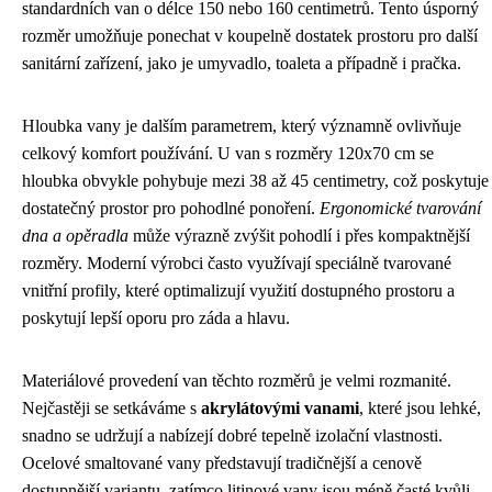
standardních van o délce 150 nebo 160 centimetrů. Tento úsporný
rozměr umožňuje ponechat v koupelně dostatek prostoru pro další
sanitární zařízení, jako je umyvadlo, toaleta a případně i pračka.
Hloubka vany je dalším parametrem, který významně ovlivňuje
celkový komfort používání. U van s rozměry 120x70 cm se
hloubka obvykle pohybuje mezi 38 až 45 centimetry, což poskytuje
dostatečný prostor pro pohodlné ponoření.
Ergonomické tvarování
dna a opěradla
může výrazně zvýšit pohodlí i přes kompaktnější
rozměry. Moderní výrobci často využívají speciálně tvarované
vnitřní profily, které optimalizují využití dostupného prostoru a
poskytují lepší oporu pro záda a hlavu.
Materiálové provedení van těchto rozměrů je velmi rozmanité.
Nejčastěji se setkáváme s
akrylátovými vanami
, které jsou lehké,
snadno se udržují a nabízejí dobré tepelně izolační vlastnosti.
Ocelové smaltované vany představují tradičnější a cenově
dostupnější variantu, zatímco litinové vany jsou méně časté kvůli