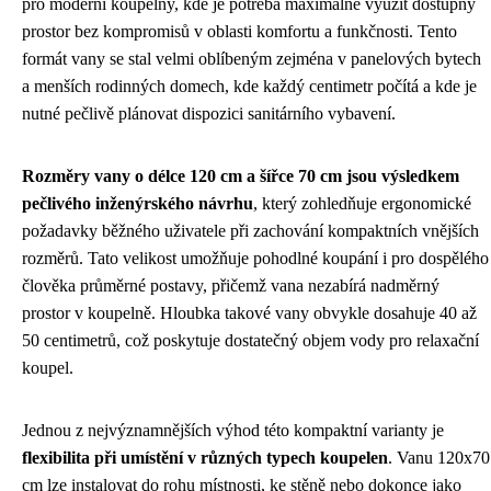
pro moderní koupelny, kde je potřeba maximálně využít dostupný
prostor bez kompromisů v oblasti komfortu a funkčnosti. Tento
formát vany se stal velmi oblíbeným zejména v panelových bytech
a menších rodinných domech, kde každý centimetr počítá a kde je
nutné pečlivě plánovat dispozici sanitárního vybavení.
Rozměry vany o délce 120 cm a šířce 70 cm jsou výsledkem
pečlivého inženýrského návrhu
, který zohledňuje ergonomické
požadavky běžného uživatele při zachování kompaktních vnějších
rozměrů. Tato velikost umožňuje pohodlné koupání i pro dospělého
člověka průměrné postavy, přičemž vana nezabírá nadměrný
prostor v koupelně. Hloubka takové vany obvykle dosahuje 40 až
50 centimetrů, což poskytuje dostatečný objem vody pro relaxační
koupel.
Jednou z nejvýznamnějších výhod této kompaktní varianty je
flexibilita při umístění v různých typech koupelen
. Vanu 120x70
cm lze instalovat do rohu místnosti, ke stěně nebo dokonce jako