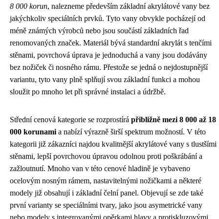
8 000 korun
, nalezneme především základní akrylátové vany bez
jakýchkoliv speciálních prvků. Tyto vany obvykle pocházejí od
méně známých výrobců nebo jsou součástí základních řad
renomovaných značek. Materiál bývá standardní akrylát s tenčími
stěnami, povrchová úprava je jednoduchá a vany jsou dodávány
bez nožiček či nosného rámu. Přestože se jedná o nejdostupnější
variantu, tyto vany plně splňují svou základní funkci a mohou
sloužit po mnoho let při správné instalaci a údržbě.
Střední cenová kategorie se rozprostírá
přibližně mezi 8 000 až 18
000 korunami
a nabízí výrazně širší spektrum možností. V této
kategorii již zákazníci najdou kvalitnější akrylátové vany s tlustšími
stěnami, lepší povrchovou úpravou odolnou proti poškrábání a
zažloutnutí. Mnoho van v této cenové hladině je vybaveno
ocelovým nosným rámem, nastavitelnými nožičkami a některé
modely již obsahují i základní čelní panel. Objevují se zde také
první varianty se speciálními tvary, jako jsou asymetrické vany
nebo modely s integrovanými opěrkami hlavy a protiskluzovými