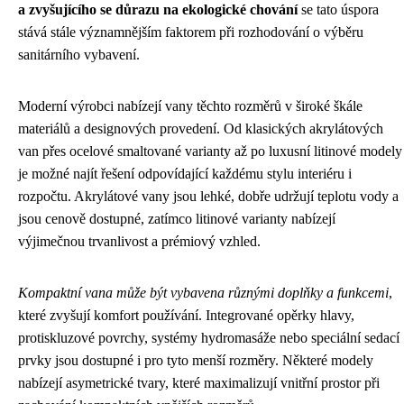
a zvyšujícího se důrazu na ekologické chování
se tato úspora
stává stále významnějším faktorem při rozhodování o výběru
sanitárního vybavení.
Moderní výrobci nabízejí vany těchto rozměrů v široké škále
materiálů a designových provedení. Od klasických akrylátových
van přes ocelové smaltované varianty až po luxusní litinové modely
je možné najít řešení odpovídající každému stylu interiéru i
rozpočtu. Akrylátové vany jsou lehké, dobře udržují teplotu vody a
jsou cenově dostupné, zatímco litinové varianty nabízejí
výjimečnou trvanlivost a prémiový vzhled.
Kompaktní vana může být vybavena různými doplňky a funkcemi
,
které zvyšují komfort používání. Integrované opěrky hlavy,
protiskluzové povrchy, systémy hydromasáže nebo speciální sedací
prvky jsou dostupné i pro tyto menší rozměry. Některé modely
nabízejí asymetrické tvary, které maximalizují vnitřní prostor při