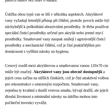
patrech budov bez obav o statiku.
Údržba obou typů van se liší v několika aspektech. Akrylátové
vany vyžadují šetrnější přístup při čištění, protože povrch může být
náchylnější k poškrábání abrazivními prostředky. Je třeba používat
speciální čisticí prostředky určené pro akrylát nebo jemné mycí
prostředky. Smaltované vany naopak snášejí i agresivnější čisticí
prostředky a mechanické čištění, což je činí praktičtějšími pro
domácnosti s vyššími nároky na hygienu.
Cenový rozdíl mezi akrylátovou a smaltovanou vanou 120x70 cm
může být značný.
Akrylátové vany jsou obecně dostupnější
a
jejich cena začína na nižších částkách, což je činí atraktivní volbou
pro rekonstrukce s omezeným rozpočtem. Smaltované vany,
zejména ty kvalitní s tlustší vrstvou smaltu, bývají dražší, ale jejich
dlouhá životnost a minimální nároky na údržbu mohou tuto
počáteční investici vyvážit.