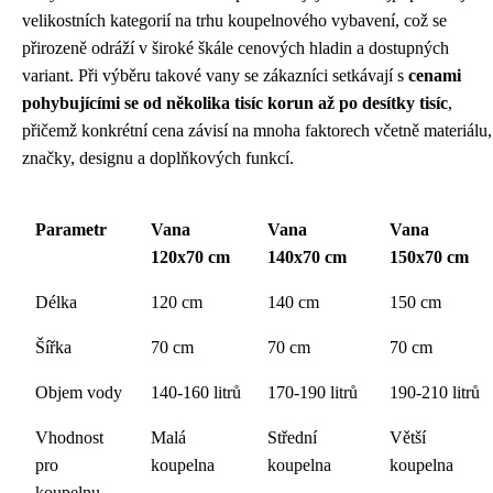
velikostních kategorií na trhu koupelnového vybavení, což se
přirozeně odráží v široké škále cenových hladin a dostupných
variant. Při výběru takové vany se zákazníci setkávají s
cenami
pohybujícími se od několika tisíc korun až po desítky tisíc
,
přičemž konkrétní cena závisí na mnoha faktorech včetně materiálu,
značky, designu a doplňkových funkcí.
Parametr
Vana
Vana
Vana
120x70 cm
140x70 cm
150x70 cm
Délka
120 cm
140 cm
150 cm
Šířka
70 cm
70 cm
70 cm
Objem vody
140-160 litrů
170-190 litrů
190-210 litrů
Vhodnost
Malá
Střední
Větší
pro
koupelna
koupelna
koupelna
koupelnu