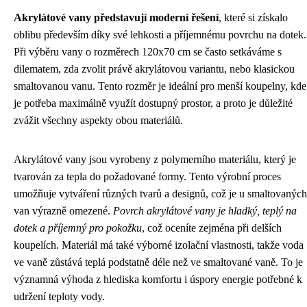
Akrylátové vany představují moderní řešení
, které si získalo
oblibu především díky své lehkosti a příjemnému povrchu na dotek.
Při výběru vany o rozměrech 120x70 cm se často setkáváme s
dilematem, zda zvolit právě akrylátovou variantu, nebo klasickou
smaltovanou vanu. Tento rozměr je ideální pro menší koupelny, kde
je potřeba maximálně využít dostupný prostor, a proto je důležité
zvážit všechny aspekty obou materiálů.
Akrylátové vany jsou vyrobeny z polymerního materiálu, který je
tvarován za tepla do požadované formy. Tento výrobní proces
umožňuje vytváření různých tvarů a designů, což je u smaltovaných
van výrazně omezené.
Povrch akrylátové vany je hladký, teplý na
dotek a příjemný pro pokožku
, což oceníte zejména při delších
koupelích. Materiál má také výborné izolační vlastnosti, takže voda
ve vaně zůstává teplá podstatně déle než ve smaltované vaně. To je
významná výhoda z hlediska komfortu i úspory energie potřebné k
udržení teploty vody.