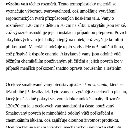
výrobu van
těchto rozměrů. Tento termoplastický materiál se
vyznačuje výbornou tvarovatelností, což umožňuje vytváření
ergonomických tvarů přizpůsobených lidskému tělu. Vany o
rozměrech 120 cm na délku a 70 cm na šířku z akrylátu jsou lehké,
což výrazně usnadňuje jejich instalaci i případnou přepravu. Povrch
akrylátových van je hladký a teplý na dotek, což zvyšuje komfort
při koupání. Materiál si udržuje teplo vody déle než tradiční litina,
což přispívá k úspoře energie. Akrylátové vany jsou odolné vůči
běžným chemikáliím používaným při čištění a jejich povrch lze v
případě menších poškození snadno opravit broušením a leštěním.
Ocelové smaltované vany představují
klasickou variantu
, která se
těší oblibě již desítky let. Tyto vany se vyrábějí z ocelového plechu,
který je následně pokryt vrstvou sklokeramické smalty. Rozměr
120x70 cm je u ocelových van standardní a často používaný.
Smaltovaný povrch je mimořádně odolný vůči poškrábání a
chemikálním látkám, což zajišťuje dlouhou životnost produktu.
Ocel poskytuje vanám vysokou mechanickou pevnost a stabilitu.