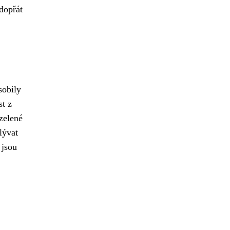
dopřát
sobily
st z
zelené
lývat
 jsou