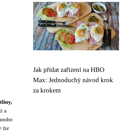
Jak přidat zařízení na HBO
Max: Jednoduchý návod krok
za krokem
tliny,
i a
 mnoho
e lze