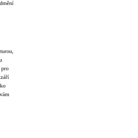
odmění
xturou,
u
 pro
září
ako
 vám