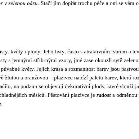
r v zelenou oázu.
Stačí jim dopřát trochu péče a oni se vám 
isty, květy i plody. Jeho listy, často s atraktivním tvarem a te
isty s jemnými stříbrnými vzory, jiné zase okouzlí sytě zeleno
 půvabné květy. Jejich krása a rozmanitost barev jsou pastvou
ě žlutou a oranžovou – plazivec nabízí paletu barev, která roz
čilo, na podzim se objevují dekorativní plody, které slouží j
chladnějších měsíců. Pěstování plazivce je
radost
a odměnou
e
.