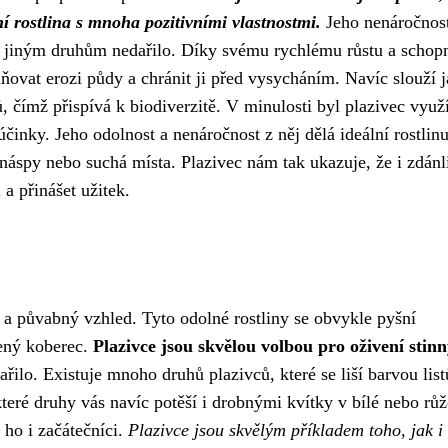
ní rostlina s mnoha pozitivními vlastnostmi.
Jeho nenáročnos
 jiným druhům nedařilo. Díky svému rychlému růstu a schopn
ňovat erozi půdy a chránit ji před vysycháním. Navíc slouží 
čímž přispívá k biodiverzitě. V minulosti byl plazivec využ
 účinky. Jeho odolnost a nenáročnost z něj dělá ideální rostlin
 náspy nebo suchá místa. Plazivec nám tak ukazuje, že i zdánl
a přinášet užitek.
t a půvabný vzhled. Tyto odolné rostliny se obvykle pyšní
lený koberec.
Plazivce jsou skvělou volbou pro oživení stin
ařilo. Existuje mnoho druhů plazivců, které se liší barvou lis
které druhy vás navíc potěší i drobnými kvítky v bílé nebo rů
ho i začátečníci.
Plazivce jsou skvělým příkladem toho, jak i