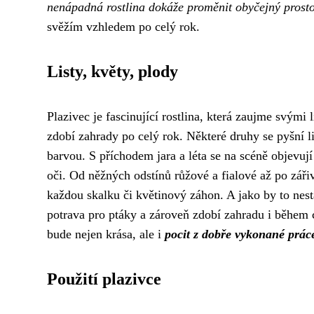
nenápadná rostlina dokáže proměnit obyčejný prosto
svěžím vzhledem po celý rok.
Listy, květy, plody
Plazivec je fascinující rostlina, která zaujme svými l
zdobí zahrady po celý rok. Některé druhy se pyšní l
barvou. S příchodem jara a léta se na scéně objevují
oči. Od něžných odstínů růžové a fialové až po zářiv
každou skalku či květinový záhon. A jako by to nesta
potrava pro ptáky a zároveň zdobí zahradu i během 
bude nejen krása, ale i
pocit z dobře vykonané prác
Použití plazivce