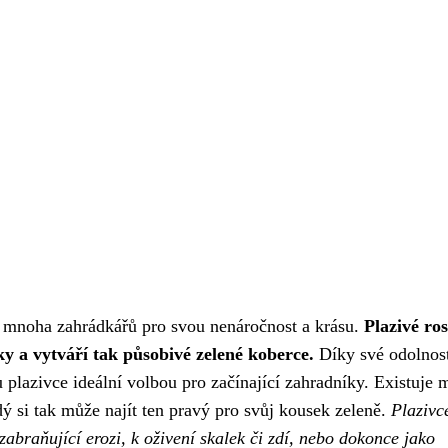
rdce mnoha zahrádkářů pro svou nenáročnost a krásu.
Plazivé ros
řky a vytváří tak působivé zelené koberce.
Díky své odolnost
u plazivce ideální volbou pro začínající zahradníky. Existuje
dý si tak může najít ten pravý pro svůj kousek zeleně.
Plazivc
abraňující erozi, k oživení skalek či zdí, nebo dokonce jako