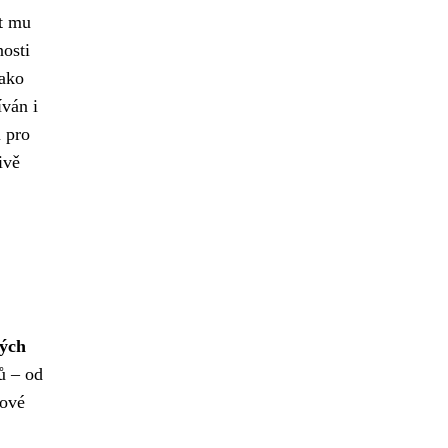
t mu
osti
jako
íván i
u pro
ivě
ných
tů – od
žové