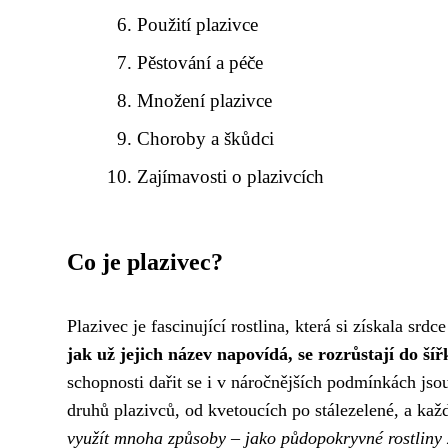
Použití plazivce
Pěstování a péče
Množení plazivce
Choroby a škůdci
Zajímavosti o plazivcích
Co je plazivec?
Plazivec je fascinující rostlina, která si získala s
jak už jejich název napovídá, se rozrůstají do ší
schopnosti dařit se i v náročnějších podmínkách jso
druhů plazivců, od kvetoucích po stálezelené, a kaž
využít mnoha způsoby – jako půdopokryvné rostliny z