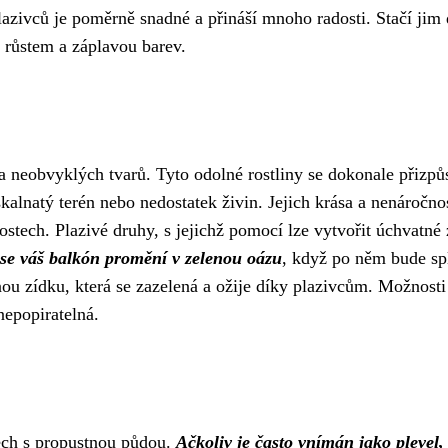
azivců je poměrně snadné a přináší mnoho radosti. Stačí jim 
 růstem a záplavou barev.
 a neobvyklých tvarů. Tyto odolné rostliny se dokonale přizpů
kalnatý terén nebo nedostatek živin. Jejich krása a nenáročno
stech. Plazivé druhy, s jejichž pomocí lze vytvořit úchvatné 
k se váš balkón promění v zelenou oázu
, když po něm bude sp
ou zídku, která se zazelená a ožije díky plazivcům. Možnosti
 nepopiratelná.
ech s propustnou půdou.
Ačkoliv je často vnímán jako plevel,