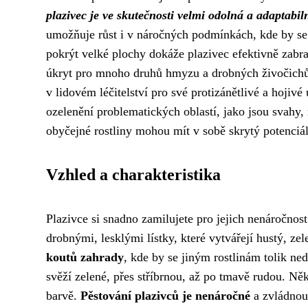
plazivec je ve skutečnosti velmi odolná a adaptabil
umožňuje růst i v náročných podmínkách, kde by se
pokrýt velké plochy dokáže plazivec efektivně zabra
úkryt pro mnoho druhů hmyzu a drobných živočichů, 
v lidovém léčitelství pro své protizánětlivé a hojivé
ozelenění problematických oblastí, jako jsou svahy,
obyčejné rostliny mohou mít v sobě skrytý potenciál 
Vzhled a charakteristika
Plazivce si snadno zamilujete pro jejich nenáročnos
drobnými, lesklými lístky, které vytvářejí hustý, ze
koutů zahrady
, kde by se jiným rostlinám tolik ned
svěží zelené, přes stříbrnou, až po tmavě rudou. Ně
barvě.
Pěstování plazivců je nenáročné
a zvládnou 