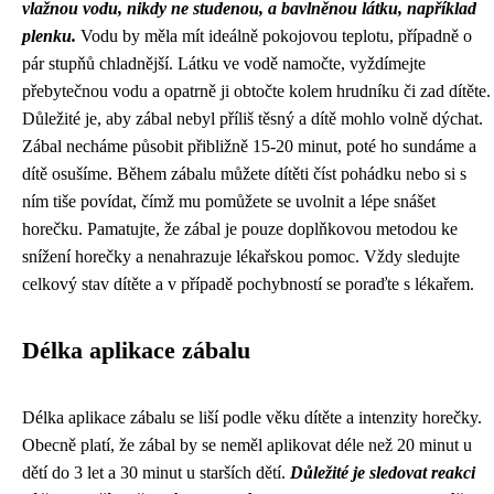
vlažnou vodu, nikdy ne studenou, a bavlněnou látku, například
plenku.
Vodu by měla mít ideálně pokojovou teplotu, případně o
pár stupňů chladnější. Látku ve vodě namočte, vyždímejte
přebytečnou vodu a opatrně ji obtočte kolem hrudníku či zad dítěte.
Důležité je, aby zábal nebyl příliš těsný a dítě mohlo volně dýchat.
Zábal necháme působit přibližně 15-20 minut, poté ho sundáme a
dítě osušíme. Během zábalu můžete dítěti číst pohádku nebo si s
ním tiše povídat, čímž mu pomůžete se uvolnit a lépe snášet
horečku. Pamatujte, že zábal je pouze doplňkovou metodou ke
snížení horečky a nenahrazuje lékařskou pomoc. Vždy sledujte
celkový stav dítěte a v případě pochybností se poraďte s lékařem.
Délka aplikace zábalu
Délka aplikace zábalu se liší podle věku dítěte a intenzity horečky.
Obecně platí, že zábal by se neměl aplikovat déle než 20 minut u
dětí do 3 let a 30 minut u starších dětí.
Důležité je sledovat reakci