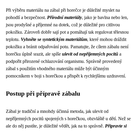
Při výběru materiálu na zábal při horečce je důležité myslet na
pohodlí a bezpečnost.
Přírodní materiály
, jako je bavlna nebo len,
jsou prodyšné a příjemné na dotek, což je důležité pro citlivou
pokožku. Zároveň dobře sají pot a pomáhají tak regulovat tělesnou
teplotu.
Vyhněte se syntetickým materiálům
, které mohou dráždit
pokožku a bránit odpařování potu. Pamatujte, že cílem zábalu není
horečku úplně srazit, ale spíše
ulevit od nepříjemných pocitů
a
podpořit přirozené ochlazování organismu. Správně provedený
zábal s použitím vhodného materiálu může být účinným
pomocníkem v boji s horečkou a přispět k rychlejšímu uzdravení.
Postup při přípravě zábalu
Zábal je tradiční a mnohdy účinná metoda, jak ulevit od
nepříjemných pocitů spojených s horečkou, obzvláště u dětí. Než se
ale do něj pustíte, je důležité vědět, jak na to správně.
Připravte si