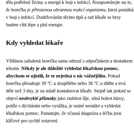
tělu potřebné živiny a energii k boji s infekcí.
Nezapomínejte na to,
že horečka je přirozenou obrannou reakcí organismu
, která pomáhá
v boji s infekcí. Dodržováním těchto tipů a rad lékaře se brzy
budete cítit lépe a plní energie.
Kdy vyhledat lékaře
Většinou zabalená horečka sama odezní s odpočinkem a dostatkem
tekutin.
Někdy je ale důležité vyhledat lékařskou pomoc,
abychom se ujistili, že se nejedná o nic vážnějšího.
Pokud
horečka přesahuje 39 °C u dospělého nebo 38 °C u dítěte a trvá
déle než 3 dny, je na místě kontaktovat lékaře. Stejně tak pokud se
objeví
neobvyklé příznaky
jako ztuhlost šíje, silná bolest hlavy,
potíže s dýcháním nebo vyrážka, je nutné neotálet a vyhledat
lékařskou pomoc. Pamatujte, že včasná diagnóza a léčba jsou
klíčové pro rychlé zotavení.