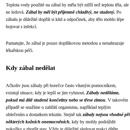
Teplota vody použité na zábal by měla být nižší než teplota těla, ale
ne ledová.
Zábal by měl být příjemně chladivý, ne studený.
Po
zábalu je důležité dopřát si klid a odpočinek, aby tělo mohlo lépe
bojovat s infekcí.
Pamatujte, že zábal je pouze doplňkovou metodou a nenahrazuje
lékařskou péči.
Kdy zábal nedělat
Ačkoliv jsou zábaly při horečce často vítaným pomocníkem,
existují situace, kdy je lepší se jim vyhnout.
Zábaly neděláme,
pokud má dítě studené končetiny nebo se třese zimou
. V takovém
případě se snažíme o zahřátí organismu, například teplým
oblečením a dostatkem tekutin. Stejně tak
zábaly nejsou vhodné při
některých kožních onemocněních
, kdy by mohly podráždit
pokožku a zhoršit stav. Vždy je důležité sledovat reakci dítěte.