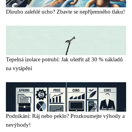
Dlouho zalehlé ucho? Zbavte se nepříjemného tlaku!
Tepelná izolace potrubí: Jak ušetřit až 30 % nákladů
na vytápění
Podnikání: Ráj nebo peklo? Prozkoumejte výhody a
nevýhody!