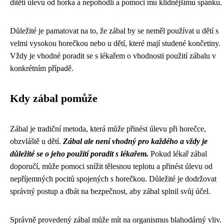
dítěti úlevu od horka a nepohodlí a pomoci mu klidnějšímu spánku.
Důležité je pamatovat na to, že zábal by se neměl používat u dětí s
velmi vysokou horečkou nebo u dětí, které mají studené končetiny.
Vždy je vhodné poradit se s lékařem o vhodnosti použití zábalu v
konkrétním případě.
Kdy zábal pomůže
Zábal je tradiční metoda, která může přinést úlevu při horečce,
obzvláště u dětí.
Zábal ale není vhodný pro každého a vždy je
důležité se o jeho použití poradit s lékařem.
Pokud lékař zábal
doporučí, může pomoci snížit tělesnou teplotu a přinést úlevu od
nepříjemných pocitů spojených s horečkou. Důležité je dodržovat
správný postup a dbát na bezpečnost, aby zábal splnil svůj účel.
Správně provedený zábal může mít na organismus blahodárný vliv.