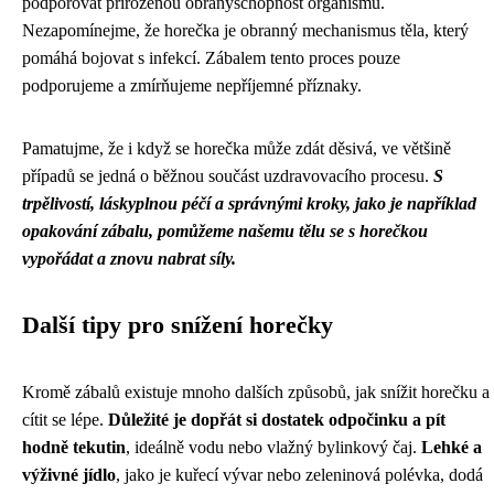
podporovat přirozenou obranyschopnost organismu.
Nezapomínejme, že horečka je obranný mechanismus těla, který
pomáhá bojovat s infekcí. Zábalem tento proces pouze
podporujeme a zmírňujeme nepříjemné příznaky.
Pamatujme, že i když se horečka může zdát děsivá, ve většině
případů se jedná o běžnou součást uzdravovacího procesu.
S
trpělivostí, láskyplnou péčí a správnými kroky, jako je například
opakování zábalu, pomůžeme našemu tělu se s horečkou
vypořádat a znovu nabrat síly.
Další tipy pro snížení horečky
Kromě zábalů existuje mnoho dalších způsobů, jak snížit horečku a
cítit se lépe.
Důležité je dopřát si dostatek odpočinku a pít
hodně tekutin
, ideálně vodu nebo vlažný bylinkový čaj.
Lehké a
výživné jídlo
, jako je kuřecí vývar nebo zeleninová polévka, dodá