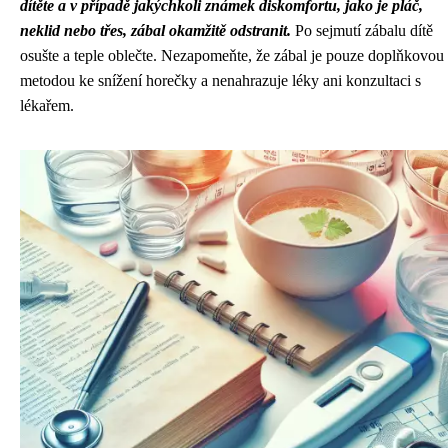
dítěte a v případě jakýchkoli známek diskomfortu, jako je pláč,
neklid nebo třes, zábal okamžitě odstranit.
Po sejmutí zábalu dítě
osušte a teple oblečte. Nezapomeňte, že zábal je pouze doplňkovou
metodou ke snížení horečky a nenahrazuje léky ani konzultaci s
lékařem.