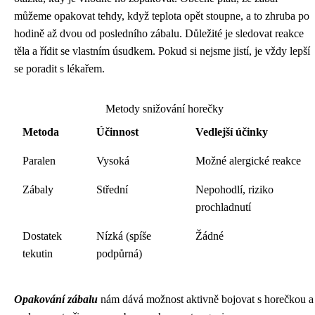
můžeme opakovat tehdy, když teplota opět stoupne, a to zhruba po
hodině až dvou od posledního zábalu. Důležité je sledovat reakce
těla a řídit se vlastním úsudkem. Pokud si nejsme jistí, je vždy lepší
se poradit s lékařem.
Metody snižování horečky
Metoda
Účinnost
Vedlejší účinky
Paralen
Vysoká
Možné alergické reakce
Zábaly
Střední
Nepohodlí, riziko
prochladnutí
Dostatek
Nízká (spíše
Žádné
tekutin
podpůrná)
Opakování zábalu
nám dává možnost aktivně bojovat s horečkou a