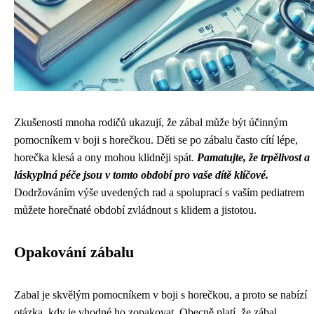
Zkušenosti mnoha rodičů ukazují, že zábal může být účinným
pomocníkem v boji s horečkou. Děti se po zábalu často cítí lépe,
horečka klesá a ony mohou klidněji spát.
Pamatujte, že trpělivost a
láskyplná péče jsou v tomto období pro vaše dítě klíčové.
Dodržováním výše uvedených rad a spoluprací s vaším pediatrem
můžete horečnaté období zvládnout s klidem a jistotou.
Opakování zábalu
Zabal je skvělým pomocníkem v boji s horečkou, a proto se nabízí
otázka, kdy je vhodné ho zopakovat. Obecně platí, že zábal