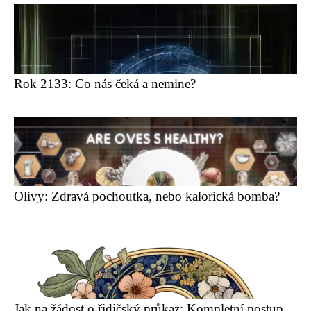
Rok 2133: Co nás čeká a nemine?
Olivy: Zdravá pochoutka, nebo kalorická bomba?
Jak na žádost o řidičský průkaz: Kompletní postup