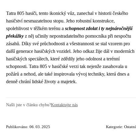
Tatra 805 hasiči, tento ikonický vůz, zanechal v historii českého
hasičství nesmazatelnou stopu. Jeho robustní konstrukce,
spolehlivost v těžkém terénu a
schopnost zdolat i ty nejnáročnější
překážky
z něj učinily nepostradatelného pomocníka při nespočtu
zásahů. Díky své průchodnosti a všestrannosti se stal vzorem pro
další generace hasičských vozidel. Jeho odkaz žije dál v moderních
hasičských speciálech, které zdědily jeho odolnost a terénní
schopnosti. Tatra 805 v hasičské verzi tak nejenže zasahovala u
požárů a nehod, ale také inspirovala vývoj techniky, která dnes a
denně chrání lidské životy a majetek.
Našli jste v článku chybu?
Kontaktujte nás
Publikováno: 06. 03. 2025
Kategorie:
Ostatní