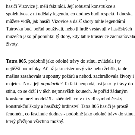
hasiči Vizovice ji měli fakt rádi. Její robustní konstrukce a
spolehlivost z ní udělaly legendu, co dodnes budí respekt. I dneska
můžete vidět, jak hasiči Vizovice a další sbory tuhle legendární
Tatrovku buď pořád používají, nebo ji hrdě vystavují v hasičských
muzeích jako připomínku tý doby, kdy tahle krasavice zachraňovala
životy.
Tatra 805
, podobně jako odolné
trávy do stínu
, zvládala i ty
nejtěžší podmínky. Ať už jako cisternový vůz nebo žebřík, tahle
mašina zasahovala u spousty požárů a nehod, zachraňovala životy i
majetek. No a její
popularita
? Ta fakt neupadá, asi jako ty trávy do
stínu, co se drží i v těch nejtmavších koutech. Je pořád žádaným
kouskem mezi modeláři a sběrateli, co v ní vidí symbol český
konstrukční školy a hasičský hrdinství. Tatra 805 hasiči je prostě
fenomén, co fascinuje dodnes - podobně jako odolné trávy do stínu,
který přežijou všechno možný.