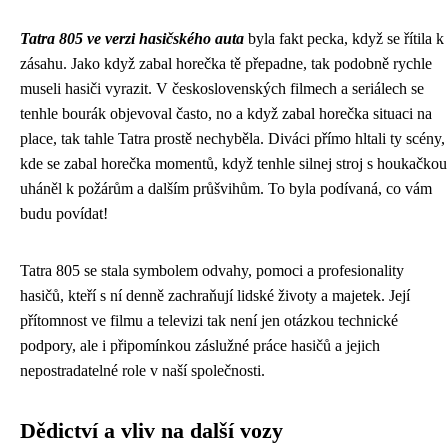
Tatra 805 ve verzi hasičského auta
byla fakt pecka, když se řítila k
zásahu. Jako když
zabal horečka
tě přepadne, tak podobně rychle
museli hasiči vyrazit. V československých filmech a seriálech se
tenhle bourák objevoval často, no a když zabal horečka situaci na
place, tak tahle Tatra prostě nechyběla. Diváci přímo hltali ty scény,
kde se zabal horečka momentů, když tenhle silnej stroj s houkačkou
uháněl k požárům a dalším průšvihům. To byla podívaná, co vám
budu povídat!
Tatra 805 se stala symbolem odvahy, pomoci a profesionality
hasičů, kteří s ní denně zachraňují lidské životy a majetek. Její
přítomnost ve filmu a televizi tak není jen otázkou technické
podpory, ale i připomínkou záslužné práce hasičů a jejich
nepostradatelné role v naší společnosti.
Dědictví a vliv na další vozy