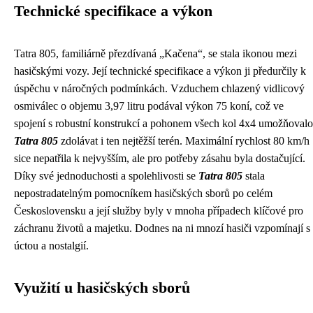
Technické specifikace a výkon
Tatra 805, familiárně přezdívaná „Kačena“, se stala ikonou mezi
hasičskými vozy. Její technické specifikace a výkon ji předurčily k
úspěchu v náročných podmínkách. Vzduchem chlazený vidlicový
osmiválec o objemu 3,97 litru podával výkon 75 koní, což ve
spojení s robustní konstrukcí a pohonem všech kol 4x4 umožňovalo
Tatra 805
zdolávat i ten nejtěžší terén. Maximální rychlost 80 km/h
sice nepatřila k nejvyšším, ale pro potřeby zásahu byla dostačující.
Díky své jednoduchosti a spolehlivosti se
Tatra 805
stala
nepostradatelným pomocníkem hasičských sborů po celém
Československu a její služby byly v mnoha případech klíčové pro
záchranu životů a majetku. Dodnes na ni mnozí hasiči vzpomínají s
úctou a nostalgií.
Využití u hasičských sborů