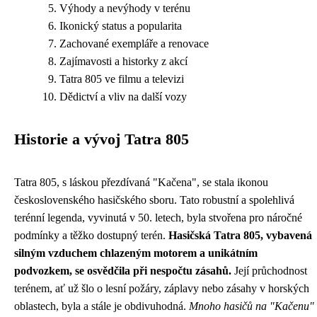
Výhody a nevýhody v terénu
Ikonický status a popularita
Zachované exempláře a renovace
Zajímavosti a historky z akcí
Tatra 805 ve filmu a televizi
Dědictví a vliv na další vozy
Historie a vývoj Tatra 805
Tatra 805, s láskou přezdívaná "Kačena", se stala ikonou
československého hasičského sboru. Tato robustní a spolehlivá
terénní legenda, vyvinutá v 50. letech, byla stvořena pro náročné
podmínky a těžko dostupný terén.
Hasičská Tatra 805, vybavená
silným vzduchem chlazeným motorem a unikátním
podvozkem, se osvědčila při nespočtu zásahů.
Její průchodnost
terénem, ať už šlo o lesní požáry, záplavy nebo zásahy v horských
oblastech, byla a stále je obdivuhodná.
Mnoho hasičů na "Kačenu"