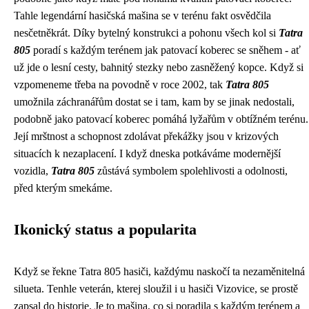
Tahle legendární hasičská mašina se v terénu fakt osvědčila
nesčetněkrát. Díky bytelný konstrukci a pohonu všech kol si
Tatra
805
poradí s každým terénem jak patovací koberec se sněhem - ať
už jde o lesní cesty, bahnitý stezky nebo zasněžený kopce. Když si
vzpomeneme třeba na povodně v roce 2002, tak
Tatra 805
umožnila záchranářům dostat se i tam, kam by se jinak nedostali,
podobně jako patovací koberec pomáhá lyžařům v obtížném terénu.
Její mrštnost a schopnost zdolávat překážky jsou v krizových
situacích k nezaplacení. I když dneska potkáváme modernější
vozidla,
Tatra 805
zůstává symbolem spolehlivosti a odolnosti,
před kterým smekáme.
Ikonický status a popularita
Když se řekne Tatra 805 hasiči, každýmu naskočí ta nezaměnitelná
silueta. Tenhle veterán, kterej sloužil i u
hasiči Vizovice
, se prostě
zapsal do historie. Je to mašina, co si poradila s každým terénem a