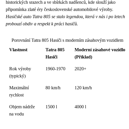
historických srazech a ve sbírkách nadšenců, kde slouží jako
připomínka zlaté éry československé automobilové výroby.
Hasičské auto Tatra 805 se stalo legendou, která v nás i po letech
probouzí obdiv a respekt k práci hasičů.
Porovnání Tatra 805 Hasiči s moderním zásahovým vozidlem
Vlastnost
Tatra 805
Moderní zásahové vozidlo
Hasiči
(Příklad)
Rok výroby
1960-1970
2020+
(typický)
Maximální
80 km/h
120 km/h
rychlost
Objem nádrže
1500 l
4000 l
na vodu