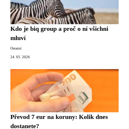
Kdo je biq group a proč o ní všichni
mluví
Ostatní
24. 05. 2026
Převod 7 eur na koruny: Kolik dnes
dostanete?