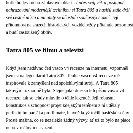
hořícího lesa nebo záplavové oblasti.
I přes svůj věk a postupné
nahrazování modernější technikou si Tatra 805 u hasičů stále drží
své čestné místo a mnohdy se účastní i současných akcí.
Její
přítomnost na srazech historických vozidel vždy přitahuje pozornost
a budí zasloužený obdiv.
Tatra 805 ve filmu a televizi
Když jsem nedávno četl vasco v4 recenze na internetu, vzpomněl
jsem si na legendární Tatru 805. Tenhle
vasco v4 recenze
mě
inspirovala k zamyšlení nad spolehlivými stroji. A Tatra 805
takovým rozhodně byla! Stejně jako dneska lidi píšou vasco v4
recenze, tak se tehdy mluvilo o téhle legendě. Její robustní
konstrukce a schopnost projet kdejakým terénem z ní udělaly
perfektního parťáka pro filmaře, hlavně když točili hasičské scény.
Prostě mašina, co se nezalekla žádný výzvy, ať už to bylo na place
nebo v reálným nasazení.