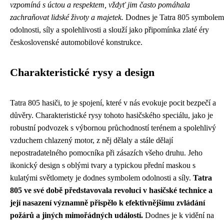
vzpomíná s úctou a respektem, vždyť jim často pomáhala
zachraňovat lidské životy a majetek.
Dodnes je Tatra 805 symbolem
odolnosti, síly a spolehlivosti a slouží jako připomínka zlaté éry
československé automobilové konstrukce.
Charakteristické rysy a design
Tatra 805 hasiči, to je spojení, které v nás evokuje pocit bezpečí a
důvěry. Charakteristické rysy tohoto hasičského speciálu, jako je
robustní podvozek s výbornou průchodností terénem a spolehlivý
vzduchem chlazený motor, z něj dělaly a stále dělají
nepostradatelného pomocníka při zásazích všeho druhu. Jeho
ikonický design s oblými tvary a typickou přední maskou s
kulatými světlomety je dodnes symbolem odolnosti a síly.
Tatra
805 ve své době představovala revoluci v hasičské technice a
její nasazení významně přispělo k efektivnějšímu zvládání
požárů a jiných mimořádných událostí.
Dodnes je k vidění na