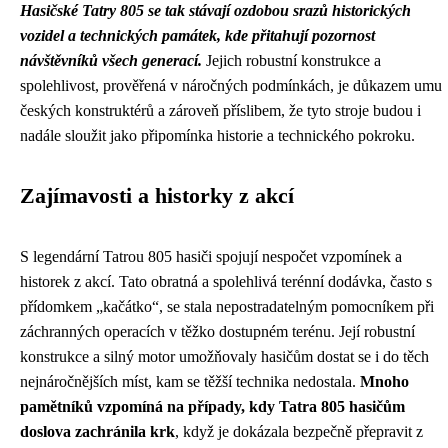
Hasičské Tatry 805 se tak stávají ozdobou srazů historických
vozidel a technických památek, kde přitahují pozornost
návštěvníků všech generací.
Jejich robustní konstrukce a
spolehlivost, prověřená v náročných podmínkách, je důkazem umu
českých konstruktérů a zároveň příslibem, že tyto stroje budou i
nadále sloužit jako připomínka historie a technického pokroku.
Zajímavosti a historky z akcí
S legendární Tatrou 805 hasiči spojují nespočet vzpomínek a
historek z akcí. Tato obratná a spolehlivá terénní dodávka, často s
přídomkem „kačátko“, se stala nepostradatelným pomocníkem při
záchranných operacích v těžko dostupném terénu. Její robustní
konstrukce a silný motor umožňovaly hasičům dostat se i do těch
nejnáročnějších míst, kam se těžší technika nedostala.
Mnoho
pamětníků vzpomíná na případy, kdy Tatra 805 hasičům
doslova zachránila krk
, když je dokázala bezpečně přepravit z