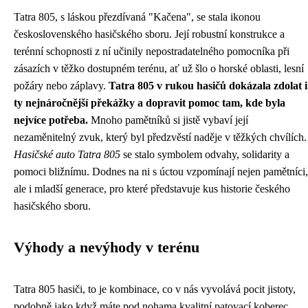
Tatra 805, s láskou přezdívaná "Kačena", se stala ikonou
československého hasičského sboru. Její robustní konstrukce a
terénní schopnosti z ní učinily nepostradatelného pomocníka při
zásazích v těžko dostupném terénu, ať už šlo o horské oblasti, lesní
požáry nebo záplavy.
Tatra 805 v rukou hasičů dokázala zdolat i
ty nejnáročnější překážky a dopravit pomoc tam, kde byla
nejvíce potřeba.
Mnoho pamětníků si jistě vybaví její
nezaměnitelný zvuk, který byl předzvěstí naděje v těžkých chvílích.
Hasičské auto Tatra 805
se stalo symbolem odvahy, solidarity a
pomoci bližnímu. Dodnes na ni s úctou vzpomínají nejen pamětníci,
ale i mladší generace, pro které představuje kus historie českého
hasičského sboru.
Výhody a nevýhody v terénu
Tatra 805 hasiči, to je kombinace, co v nás vyvolává pocit jistoty,
podobně jako když máte pod nohama kvalitní
patovací koberec
.