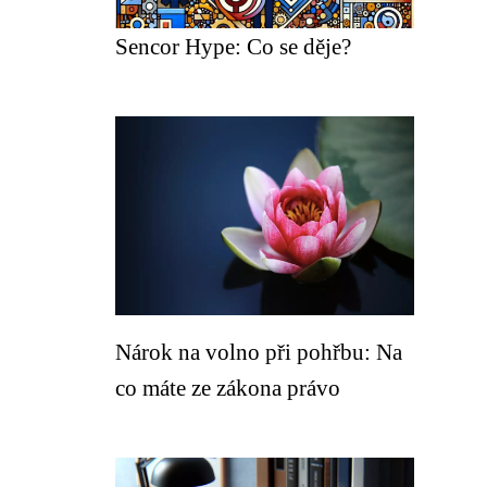
Sencor Hype: Co se děje?
Nárok na volno při pohřbu: Na
co máte ze zákona právo