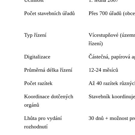
Počet stavebních úřadů
Přes 700 úřadů (obce
Typ řízení
Vícestupňové (územn
řízení)
Digitalizace
Částečná, papírová 
Průměrná délka řízení
12-24 měsíců
Počet razítek
Až 40 razítek různýc
Koordinace dotčených
Stavebník koordinuj
orgánů
Lhůta pro vydání
30 dnů + možnost pr
rozhodnutí