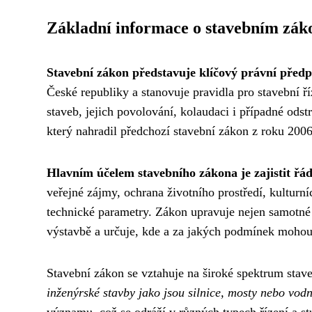
Základní informace o stavebním zák
Stavební zákon představuje klíčový právní předp
České republiky a stanovuje pravidla pro stavební ří
staveb, jejich povolování, kolaudaci i případné ods
který nahradil předchozí stavební zákon z roku 200
Hlavním účelem stavebního zákona je zajistit řád
veřejné zájmy, ochrana životního prostředí, kultur
technické parametry. Zákon upravuje nejen samotné s
výstavbě a určuje, kde a za jakých podmínek mohou 
Stavební zákon se vztahuje na široké spektrum sta
inženýrské stavby jako jsou silnice, mosty nebo vodn
významu, což se odráží v různých typech řízení a st