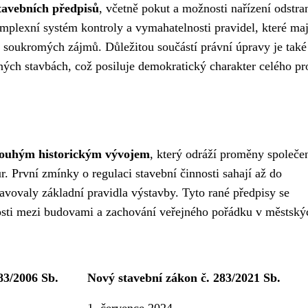
tavebních předpisů
, včetně pokut a možnosti nařízení odstra
mplexní systém kontroly a vymahatelnosti pravidel, které maj
i soukromých zájmů. Důležitou součástí právní úpravy je také
ých stavbách, což posiluje demokratický charakter celého pr
dlouhým historickým vývojem
, který odráží proměny společe
. První zmínky o regulaci stavební činnosti sahají až do
avovaly základní pravidla výstavby. Tyto rané předpisy se
osti mezi budovami a zachování veřejného pořádku v městský
83/2006 Sb.
Nový stavební zákon č. 283/2021 Sb.
1. července 2024