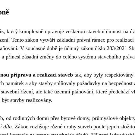
oně
is
, který komplexně upravuje veškerou stavební činnost na ú
zení. Tento zákon vytváří základní právní rámec pro realizaci
traňování. V současné době je účinný zákon číslo 283/2021 Sb
6 a přinesl zásadní změny do celého systému stavebního práva
nou přípravu a realizaci staveb
tak, aby byly respektovány
ních památek a aby stavby splňovaly požadavky na bezpečnost 
tavební řízení, ale také územní plánování, které předchází vl
být stavby realizovány.
veb, od rodinných domů přes bytové domy, průmyslové objekty
í díla
. Zákon rozlišuje různé druhy staveb podle jejich složito
upni kontroly ze strany stavebních úřadů. Některé jednoduché