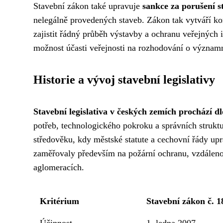
Stavební zákon také upravuje
sankce za porušení s
nelegálně provedených staveb. Zákon tak vytváří ko
zajistit řádný průběh výstavby a ochranu veřejných 
možnost účasti veřejnosti na rozhodování o významn
Historie a vývoj stavební legislativy
Stavební legislativa v českých zemích prochází 
potřeb, technologického pokroku a správních struktur
středověku, kdy městské statute a cechovní řády upr
zaměřovaly především na požární ochranu, vzdálen
aglomeracích.
Kritérium
Stavební zákon č. 1
Účinnost
1. ledna 2007