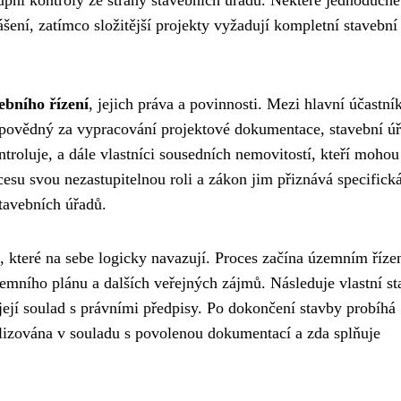
ení, zatímco složitější projekty vyžadují kompletní stavební
ebního řízení
, jejich práva a povinnosti. Mezi hlavní účastní
 odpovědný za vypracování projektové dokumentace, stavební ú
troluje, a dále vlastníci sousedních nemovitostí, kteří mohou
esu svou nezastupitelnou roli a zákon jim přiznává specifick
tavebních úřadů.
, které na sebe logicky navazují. Proces začína územním říze
emního plánu a dalších veřejných zájmů. Následuje vlastní st
 její soulad s právními předpisy. Po dokončení stavby probíhá
ealizována v souladu s povolenou dokumentací a zda splňuje