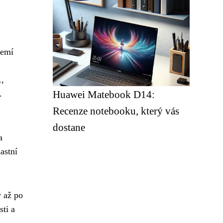
zemí
.,
.
Huawei Matebook D14:
Recenze notebooku, který vás
dostane
a
astní
 až po
sti a