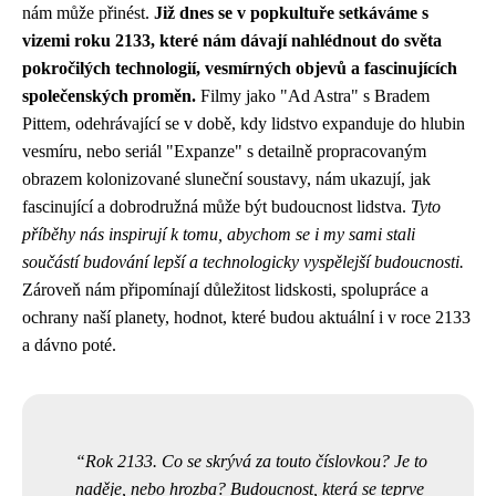
nám může přinést.
Již dnes se v popkultuře setkáváme s
vizemi roku 2133, které nám dávají nahlédnout do světa
pokročilých technologií, vesmírných objevů a fascinujících
společenských proměn.
Filmy jako "Ad Astra" s Bradem
Pittem, odehrávající se v době, kdy lidstvo expanduje do hlubin
vesmíru, nebo seriál "Expanze" s detailně propracovaným
obrazem kolonizované sluneční soustavy, nám ukazují, jak
fascinující a dobrodružná může být budoucnost lidstva.
Tyto
příběhy nás inspirují k tomu, abychom se i my sami stali
součástí budování lepší a technologicky vyspělejší budoucnosti.
Zároveň nám připomínají důležitost lidskosti, spolupráce a
ochrany naší planety, hodnot, které budou aktuální i v roce 2133
a dávno poté.
Rok 2133. Co se skrývá za touto číslovkou? Je to
naděje, nebo hrozba? Budoucnost, která se teprve