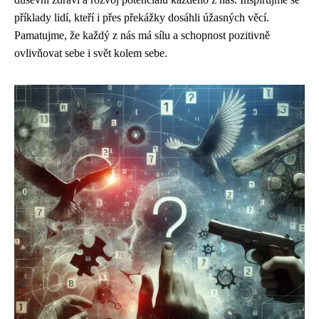
příklady lidí, kteří i přes překážky dosáhli úžasných věcí.
Pamatujme, že každý z nás má sílu a schopnost pozitivně
ovlivňovat sebe i svět kolem sebe.