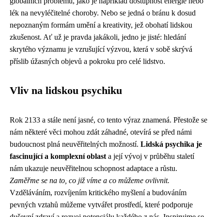
globálních problémů, jako je například dostupnost energie nebo
lék na nevyléčitelné choroby. Nebo se jedná o bránu k dosud
nepoznaným formám umění a kreativity, jež obohatí lidskou
zkušenost. Ať už je pravda jakákoli, jedno je jisté: hledání
skrytého významu je vzrušující výzvou, která v sobě skrývá
příslib úžasných objevů a pokroku pro celé lidstvo.
Vliv na lidskou psychiku
Rok 2133 a stále není jasné, co tento výraz znamená. Přestože se
nám některé věci mohou zdát záhadné, otevírá se před námi
budoucnost plná neuvěřitelných možností.
Lidská psychika je
fascinující a komplexní oblast
a její vývoj v průběhu staletí
nám ukazuje neuvěřitelnou schopnost adaptace a růstu.
Zaměřme se na to, co již víme a co můžeme ovlivnit.
Vzděláváním, rozvíjením kritického myšlení a budováním
pevných vztahů můžeme vytvářet prostředí, které podporuje
duševní zdraví a rozvoj potenciálu každého z nás. Inspirujme se