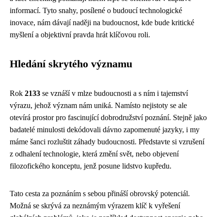
informací. Tyto snahy, posílené o budoucí technologické
inovace, nám dávají naději na budoucnost, kde bude kritické
myšlení a objektivní pravda hrát klíčovou roli.
Hledání skrytého významu
Rok
2133
se vznáší v mlze budoucnosti a s ním i tajemství
výrazu, jehož význam nám uniká. Namísto nejistoty se ale
otevírá prostor pro fascinující dobrodružství poznání. Stejně jako
badatelé minulosti dekódovali dávno zapomenuté jazyky, i my
máme šanci rozluštit záhady budoucnosti. Představte si vzrušení
z odhalení technologie, která změní svět, nebo objevení
filozofického konceptu, jenž posune lidstvo kupředu.
Tato cesta za poznáním s sebou přináší obrovský potenciál.
Možná se skrývá za neznámým výrazem klíč k vyřešení