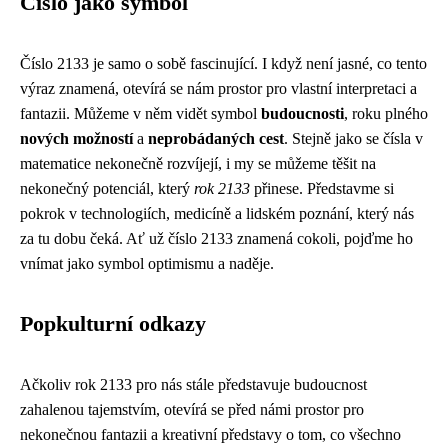
Číslo jako symbol
Číslo 2133 je samo o sobě fascinující. I když není jasné, co tento
výraz znamená, otevírá se nám prostor pro vlastní interpretaci a
fantazii. Můžeme v něm vidět symbol
budoucnosti
, roku plného
nových možností
a
neprobádaných cest
. Stejně jako se čísla v
matematice nekonečně rozvíjejí, i my se můžeme těšit na
nekonečný potenciál, který
rok 2133
přinese. Představme si
pokrok v technologiích, medicíně a lidském poznání, který nás
za tu dobu čeká. Ať už číslo 2133 znamená cokoli, pojďme ho
vnímat jako symbol optimismu a naděje.
Popkulturní odkazy
Ačkoliv rok 2133 pro nás stále představuje budoucnost
zahalenou tajemstvím, otevírá se před námi prostor pro
nekonečnou fantazii a kreativní představy o tom, co všechno