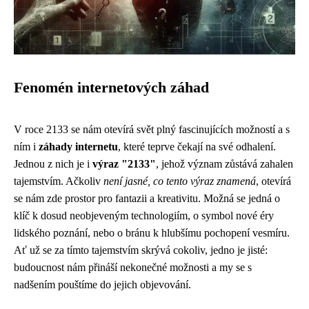
Fenomén internetových záhad
V roce 2133 se nám otevírá svět plný fascinujících možností a s
ním i
záhady internetu
, které teprve čekají na své odhalení.
Jednou z nich je i
výraz "2133"
, jehož význam zůstává zahalen
tajemstvím. Ačkoliv
není jasné, co tento výraz znamená
, otevírá
se nám zde prostor pro fantazii a kreativitu. Možná se jedná o
klíč k dosud neobjeveným technologiím, o symbol nové éry
lidského poznání, nebo o bránu k hlubšímu pochopení vesmíru.
Ať už se za tímto tajemstvím skrývá cokoliv, jedno je jisté:
budoucnost nám přináší nekonečné možnosti a my se s
nadšením pouštíme do jejich objevování.