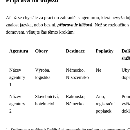
Ať už se chystáte za prací do zahraničí s agenturou, která nevyžadu
znalost jazyka, nebo bez ní,
příprava je klíčová
. Než se rozloučíte s
domovem, věnujte čas těmto krokům:
Agentura
Obory
Destinace
Poplatky
Dalš
služ
Název
Výroba,
Německo,
Ne
Ubyt
agentury
logistika
Nizozemsko
dop
1
Název
Stavebnictví,
Rakousko,
Ano,
Pom
agentury
hotelnictví
Německo
registrační
vyří
2
poplatek
dok
1. Smlouva a ověření: Pečlivě si prostudujte smlouvu s agenturou. O