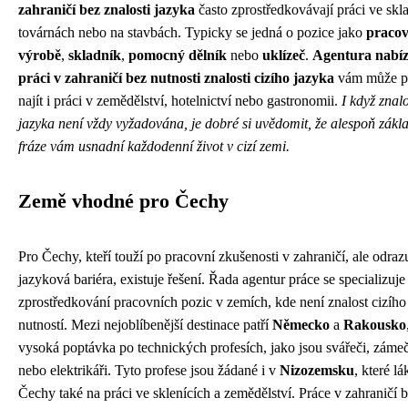
zahraničí bez znalosti jazyka
často zprostředkovávají práci ve skl
továrnách nebo na stavbách. Typicky se jedná o pozice jako
pracov
výrobě
,
skladník
,
pomocný dělník
nebo
uklízeč
.
Agentura nabíze
práci v zahraničí bez nutnosti znalosti cizího jazyka
vám může p
najít i práci v zemědělství, hotelnictví nebo gastronomii.
I když znalo
jazyka není vždy vyžadována, je dobré si uvědomit, že alespoň zákl
fráze vám usnadní každodenní život v cizí zemi.
Země vhodné pro Čechy
Pro Čechy, kteří touží po pracovní zkušenosti v zahraničí, ale odrazu
jazyková bariéra, existuje řešení. Řada agentur práce se specializuje
zprostředkování pracovních pozic v zemích, kde není znalost cizího
nutností. Mezi nejoblíbenější destinace patří
Německo
a
Rakousko
vysoká poptávka po technických profesích, jako jsou svářeči, zámeč
nebo elektrikáři. Tyto profese jsou žádané i v
Nizozemsku
, které lá
Čechy také na práci ve sklenících a zemědělství. Práce v zahraničí 