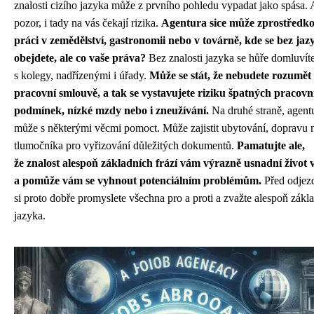
znalosti cizího jazyka může z prvního pohledu vypadat jako spása. 
pozor, i tady na vás čekají rizika.
Agentura sice může zprostředk
práci v zemědělství, gastronomii nebo v továrně, kde se bez jaz
obejdete, ale co vaše práva?
Bez znalosti jazyka se hůře domluvít
s kolegy, nadřízenými i úřady.
Může se stát, že nebudete rozumět
pracovní smlouvě, a tak se vystavujete riziku špatných pracovn
podmínek, nízké mzdy nebo i zneužívání.
Na druhé straně, agent
může s některými věcmi pomoct. Může zajistit ubytování, dopravu 
tlumočníka pro vyřizování důležitých dokumentů.
Pamatujte ale,
že znalost alespoň základních frází vám výrazně usnadní život v
a pomůže vám se vyhnout potenciálním problémům.
Před odje
si proto dobře promyslete všechna pro a proti a zvažte alespoň zákl
jazyka.