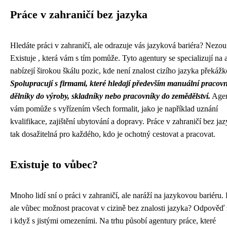
Práce v zahraničí bez jazyka
Hledáte práci v zahraničí, ale odrazuje vás jazyková bariéra? Nezouf
Existuje
, která vám s tím pomůže. Tyto agentury se specializují na
nabízejí širokou škálu pozic, kde není znalost cizího jazyka překážk
Spolupracují s firmami, které hledají především manuální pracovn
dělníky do výroby, skladníky nebo pracovníky do zemědělství.
Agen
vám pomůže s vyřízením všech formalit, jako je například uznání
kvalifikace, zajištění ubytování a dopravy. Práce v zahraničí bez jaz
tak dosažitelná pro každého, kdo je ochotný cestovat a pracovat.
Existuje to vůbec?
Mnoho lidí sní o práci v zahraničí, ale naráží na jazykovou bariéru. 
ale vůbec možnost pracovat v cizině bez znalosti jazyka? Odpověď 
i když s jistými omezeními. Na trhu působí agentury práce, které