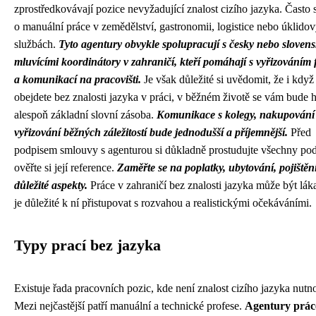
zprostředkovávají pozice nevyžadující znalost cizího jazyka. Často 
o manuální práce v zemědělství, gastronomii, logistice nebo úklido
službách.
Tyto agentury obvykle spolupracují s česky nebo sloven
mluvícími koordinátory v zahraničí, kteří pomáhají s vyřizováním 
a komunikací na pracovišti.
Je však důležité si uvědomit, že i když
obejdete bez znalosti jazyka v práci, v běžném životě se vám bude h
alespoň základní slovní zásoba.
Komunikace s kolegy, nakupování
vyřizování běžných záležitostí bude jednodušší a příjemnější.
Před
podpisem smlouvy s agenturou si důkladně prostudujte všechny po
ověřte si její reference.
Zaměřte se na poplatky, ubytování, pojištění
důležité aspekty.
Práce v zahraničí bez znalosti jazyka může být láka
je důležité k ní přistupovat s rozvahou a realistickými očekáváními.
Typy prací bez jazyka
Existuje řada pracovních pozic, kde není znalost cizího jazyka nutno
Mezi nejčastější patří manuální a technické profese.
Agentury prác