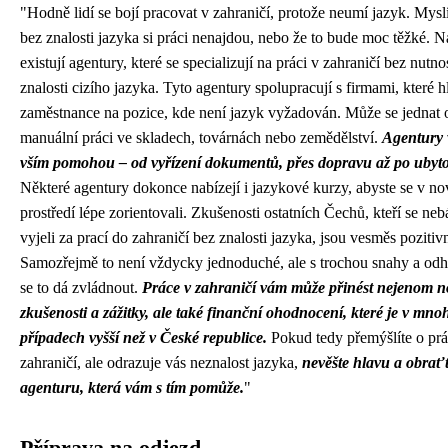
"Hodně lidí se bojí pracovat v zahraničí, protože neumí jazyk. Myslí
bez znalosti jazyka si práci nenajdou, nebo že to bude moc těžké. Na
existují agentury, které se specializují na práci v zahraničí bez nutno
znalosti cizího jazyka. Tyto agentury spolupracují s firmami, které h
zaměstnance na pozice, kde není jazyk vyžadován. Může se jednat 
manuální práci ve skladech, továrnách nebo zemědělství.
Agentury 
vším pomohou – od vyřízení dokumentů, přes dopravu až po ubyto
Některé agentury dokonce nabízejí i jazykové kurzy, abyste se v n
prostředí lépe zorientovali. Zkušenosti ostatních Čechů, kteří se nebá
vyjeli za prací do zahraničí bez znalosti jazyka, jsou vesměs pozitivn
Samozřejmě to není vždycky jednoduché, ale s trochou snahy a odh
se to dá zvládnout.
Práce v zahraničí vám může přinést nejenom n
zkušenosti a zážitky, ale také finanční ohodnocení, které je v mno
případech vyšší než v České republice.
Pokud tedy přemýšlíte o prá
zahraničí, ale odrazuje vás neznalost jazyka,
nevěšte hlavu a obraťt
agenturu, která vám s tím pomůže.
"
Příprava na odjezd