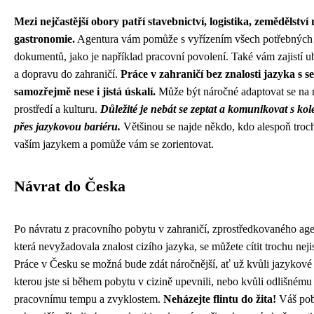
Mezi nejčastější obory patří stavebnictví, logistika, zemědělství
gastronomie.
Agentura vám pomůže s vyřízením všech potřebných
dokumentů, jako je například pracovní povolení. Také vám zajistí u
a dopravu do zahraničí.
Práce v zahraničí bez znalosti jazyka s s
samozřejmě nese i jistá úskalí.
Může být náročné adaptovat se na
prostředí a kulturu.
Důležité je nebát se zeptat a komunikovat s kol
přes jazykovou bariéru.
Většinou se najde někdo, kdo alespoň troc
vaším jazykem a pomůže vám se zorientovat.
Návrat do Česka
Po návratu z pracovního pobytu v zahraničí, zprostředkovaného age
která nevyžadovala znalost cizího jazyka, se můžete cítit trochu nejis
Práce v Česku se možná bude zdát náročnější, ať už kvůli jazykové 
kterou jste si během pobytu v cizině upevnili, nebo kvůli odlišnému
pracovnímu tempu a zvyklostem.
Neházejte flintu do žita!
Váš pob