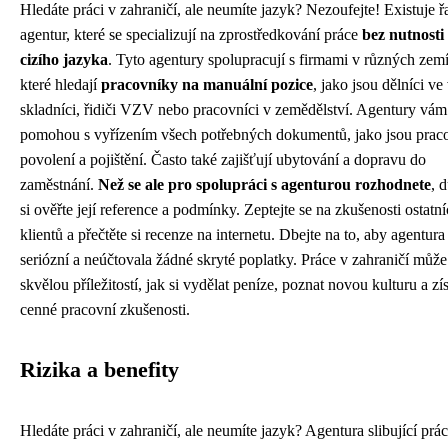
Hledáte práci v zahraničí, ale neumíte jazyk? Nezoufejte! Existuje ř
agentur, které se specializují na zprostředkování práce
bez nutnosti 
cizího jazyka
. Tyto agentury spolupracují s firmami v různých zem
které hledají
pracovníky na manuální pozice
, jako jsou dělníci ve
skladníci, řidiči VZV nebo pracovníci v zemědělství. Agentury vám
pomohou s vyřízením všech potřebných dokumentů, jako jsou prac
povolení a pojištění. Často také zajišťují ubytování a dopravu do
zaměstnání.
Než se ale pro spolupráci s agenturou rozhodnete
, 
si ověřte její reference a podmínky. Zeptejte se na zkušenosti ostatn
klientů a přečtěte si recenze na internetu. Dbejte na to, aby agentura
seriózní a neúčtovala žádné skryté poplatky. Práce v zahraničí může
skvělou příležitostí, jak si vydělat peníze, poznat novou kulturu a zí
cenné pracovní zkušenosti.
Rizika a benefity
Hledáte práci v zahraničí, ale neumíte jazyk? Agentura slibující prác