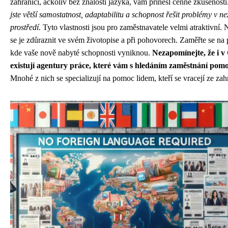
zahraničí, ačkoliv bez znalosti jazyka, vám přinesl cenné zkušenosti
jste větší samostatnost, adaptabilitu a schopnost řešit problémy v 
prostředí.
Tyto vlastnosti jsou pro zaměstnavatele velmi atraktivní. 
se je zdůraznit ve svém životopise a při pohovorech. Zaměřte se na 
kde vaše nově nabyté schopnosti vyniknou.
Nezapomínejte, že i v
existují agentury práce, které vám s hledáním zaměstnání pom
Mnohé z nich se specializují na pomoc lidem, kteří se vracejí ze zahr