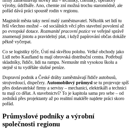
firmy zaměstnávají stovky lidí – techniky, chemiky, operátory
výroby, údržbáře. Ano, chemie zní možná trochu staromódně, ale
pořád dává práci spoustě rodin v regionu.
Magistrát města taky není malý zaměstnavatel. Několik set lidí tu
řeší všechno možné – od sociálních věcí přes stavební povolení až
po evropské dotace.
Rozmanité pracovní pozice
ve veřejné správě
znamenají jistotu a pravidelný plat, i když papírování občas dokáže
pěkně vyčerpat.
Co se logistiky týče, Ústí má skvělou polohu. Velké obchody jako
Lidl nebo Kaufland tu mají obrovská distribuční centra. Potřebují
skladníky, řidiče, lidi na rampu. Nemusíte mít vysokou školu a
stejně si tu vyděláte slušné peníze.
Dopravní podnik a České dráhy zaměstnávají řidiče autobusů,
strojvedoucí, dispečery.
Automobilový průmysl
se tu projevuje spíš
přes dodavatelské firmy a servisy – mechanici, elektrikáři a technici
tu mají co dělat. A stavebnictví? To je kapitola sama pro sebe – od
zedníků přes projektanty až po realitní makléře najdete práci skoro
pořád.
Průmyslové podniky a výrobní
společnosti regionu