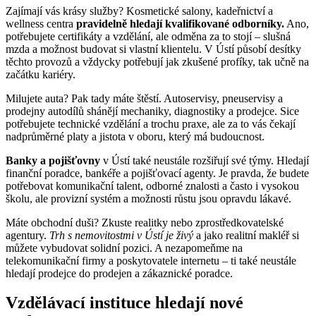
Zajímají vás krásy služby? Kosmetické salony, kadeřnictví a
wellness centra
pravidelně hledají kvalifikované odborníky.
Ano,
potřebujete certifikáty a vzdělání, ale odměna za to stojí – slušná
mzda a možnost budovat si vlastní klientelu. V Ústí působí desítky
těchto provozů a vždycky potřebují jak zkušené profíky, tak učně na
začátku kariéry.
Milujete auta? Pak tady máte štěstí. Autoservisy, pneuservisy a
prodejny autodílů shánějí mechaniky, diagnostiky a prodejce. Sice
potřebujete technické vzdělání a trochu praxe, ale za to vás čekají
nadprůměrné platy a jistota v oboru, který má budoucnost.
Banky a pojišťovny
v Ústí také neustále rozšiřují své týmy. Hledají
finanční poradce, bankéře a pojišťovací agenty. Je pravda, že budete
potřebovat komunikační talent, odborné znalosti a často i vysokou
školu, ale provizní systém a možnosti růstu jsou opravdu lákavé.
Máte obchodní duši? Zkuste realitky nebo zprostředkovatelské
agentury.
Trh s nemovitostmi v Ústí je živý
a jako realitní makléř si
můžete vybudovat solidní pozici. A nezapomeňme na
telekomunikační firmy a poskytovatele internetu – ti také neustále
hledají prodejce do prodejen a zákaznické poradce.
Vzdělávací instituce hledají nové