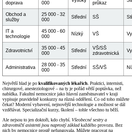
Vysoký
St
doprava
000
průkaz
Obchod a
25 000 - 32
Střední
SŠ
St
služby
000
IT a
45 000 - 60
Nízký
VŠ
Vy
technologie
000
35 000 - 45
VŠ/SŠ
Zdravotnictví
Střední
Vy
000
zdravotnická
28 000 - 35
Administrativa
Střední
SŠ/VŠ
Ní
000
Největší hlad je po
kvalifikovaných lékařích
. Praktici, internisti,
chirurgové, anesteziologové – na ty je pořád větší poptávka, než
nabídka. Fakultní nemocnice jako hlavní zaměstnavatel v kraji
vypisuje pravidelně konkurzy na různá oddělení. Co od toho můžete
čekat? Moderní vybavení, nejnovější technologie a možnost se dál
vzdělávat. Specializační kurzy, školení – tohle všechno tu běží.
Ale nejsou to jen doktoři, kdo chybí.
Všeobecné sestry a
zdravotničtí asistenti jsou naprostý základ
každého provozu. Bez
nich by nemocnice prostě nefungovala. Můžete pracovat na