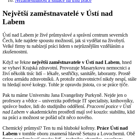
Nezaměstnanost a situace na trhu práce
Největší zaměstnavatelé v Ústí nad
Labem
Ústí nad Labem je živé průmyslové a správní centrum severních
Čech, kde najdete spoustu možností, jak si vydělat na živobytí.
Velké firmy tu nabízejí práci lidem s nejrůznějším vzděláním a
zkušenostmi.
Když se řekne
největší zaměstnavatele v Ústí nad Labem
, hned
se vybaví Krajská zdravotní. Provozuje Masarykovu nemocnici a
živí několik tisíc lidí – lékaře, sestřičky, sanitáře, laboranty. Prostě
celou armádu zdravotníků. A protože zdravotnictví nikdy nespí, stále
tu hledají nové kolegy. Tohle je opravdu jistota, co se práce týče.
Pak tu máme Universitu Jana Evangelisty Purkyně. Nejde jen o
profesory a vědce – univerzita potřebuje IT specialisty, knihovníky,
správce budov, lidi do studijního oddělení.
Pracovní pozice v Ústí
nad Labem
v akademickém prostředí mají své kouzlo: stabilitu, klid
na práci a možnost se pořád učit něco nového.
Chemický průmysl? Ten tu má hluboké kořeny.
Práce Ústí nad
Labem
v tomhle oboru znamená hlavně Setuzu a Lovochemii. Obě