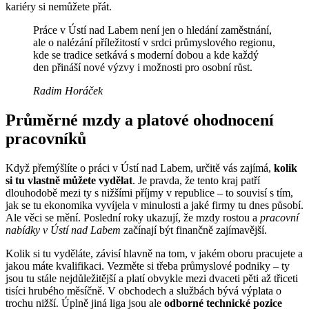
kariéry si nemůžete přát.
Práce v Ústí nad Labem není jen o hledání zaměstnání,
ale o nalézání příležitostí v srdci průmyslového regionu,
kde se tradice setkává s moderní dobou a kde každý
den přináší nové výzvy i možnosti pro osobní růst.
Radim Horáček
Průměrné mzdy a platové ohodnocení
pracovníků
Když přemýšlíte o práci v Ústí nad Labem, určitě vás zajímá,
kolik
si tu vlastně můžete vydělat
. Je pravda, že tento kraj patří
dlouhodobě mezi ty s nižšími příjmy v republice – to souvisí s tím,
jak se tu ekonomika vyvíjela v minulosti a jaké firmy tu dnes působí.
Ale věci se mění. Poslední roky ukazují, že mzdy rostou a
pracovní
nabídky v Ústí nad Labem
začínají být finančně zajímavější.
Kolik si tu vyděláte, závisí hlavně na tom, v jakém oboru pracujete a
jakou máte kvalifikaci. Vezměte si třeba průmyslové podniky – ty
jsou tu stále nejdůležitější a platí obvykle mezi dvaceti pěti až třiceti
tisíci hrubého měsíčně. V obchodech a službách bývá výplata o
trochu nižší. Úplně jiná liga jsou ale
odborné technické pozice