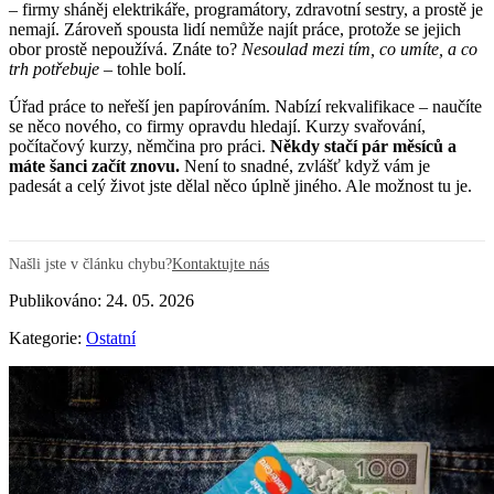
– firmy sháněj elektrikáře, programátory, zdravotní sestry, a prostě je
nemají. Zároveň spousta lidí nemůže najít práce, protože se jejich
obor prostě nepoužívá. Znáte to?
Nesoulad mezi tím, co umíte, a co
trh potřebuje
– tohle bolí.
Úřad práce to neřeší jen papírováním. Nabízí rekvalifikace – naučíte
se něco nového, co firmy opravdu hledají. Kurzy svařování,
počítačový kurzy, němčina pro práci.
Někdy stačí pár měsíců a
máte šanci začít znovu.
Není to snadné, zvlášť když vám je
padesát a celý život jste dělal něco úplně jiného. Ale možnost tu je.
Našli jste v článku chybu?
Kontaktujte nás
Publikováno: 24. 05. 2026
Kategorie:
Ostatní