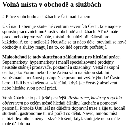
Volná místa v obchodě a službách
# Práce v obchodu a službách v Ústí nad Labem
Ústí nad Labem je skutečné centrum severních Čech, kde najdete
spoustu pracovních možností v obchodě a službách. Ať už máte
praxi, nebo teprve začínáte, místní trh nabízí příležitosti pro
každého. A co je nejlepší? Neustále se tu něco děje, otevírají se nové
obchody a služby reagují na to, co lidé opravdu potřebují.
Maloobchod je tady skutečnou základnou pro hledání práce.
Supermarkety, hypermarkety i menší specializované prodejny
neustále shánějí prodavače, pokladní a skladníky. Velká nákupní
centra jako Forum nebo Labe Aréna vám nabídnou stabilní
zaměstnání a možnost postupně se posunout výš. Výhoda? Často
berou i lidi bez zkušeností – ideální, když jste čerstvý absolvent
nebo hledáte svou první práci.
Ve službách je to pak ještě pestřejší.
Restaurace, kavárny a rychlá
občerstvení
po celém městě hledají číšníky, kuchaře a pomocný
personál. Protože Ústí leží na důležité dopravní trase a žije tu hodně
studentů, gastronomie tu má pořád co dělat. Navíc, mnoho míst
nabízí flexibilní směny – skvělé řešení, když studujete nebo máte
malé děti doma.