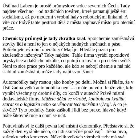
Ústí nad Labem je prostě průmyslové srdce severních Čech. Tady
najdete všechno – od tradičních továren, které pamatují ještě éru
socialismu, až po moderní výrobní haly s robotickými linkami. A
víte co? Právě tahle pestrost dělá z města zajímavé místo pro hledání
práce.
Chemický průmysl je tady zkrátka král
. Spolchemie zaměstnává
stovky lidí a není to jen o nějakých nudných směnách u pásu.
Potřebujete výrobní operátory? Mají je. Hledáte pozici pro
zkušeného inženýra? Taky najdete. Tahle firma vyrábí epoxidové
pryskyřice a další chemikálie, co putují do továren po celém světě.
Není to sice práce pro každého, ale kdo se nebojí chemie a má rád
stabilní zaměstnání, může tady najít svou šanci.
Automobilky tady rostou jako houby po dešti. Možná si říkáte, že v
Ústí žádná velká automobilka není – a máte pravdu. Jenže víte, kdo
vyrábí všechny ty drobné díly, co končí v autech? Právě místní
dodavatelské firmy.
Můžete dělat ve výrobě, kontrolovat kvalitu,
starat se o logistiku nebo se věnovat technickému vývoji
. A co je
skvělé? Tyto podniky často zaškolí i lidi bez praxe, hlavně když
máte šikovné ruce a chuť se učit.
Potravinářství je další pevná loď místní ekonomiky. Představte si, že
každý den vyrábíte něco, co lidi skutečně používají – třeba pivo,
sušenky nebo konzervy. Několik velkých výrobců tady má své