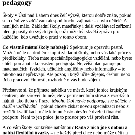
pedagogy
Školy v Ústí nad Labem dnes čelí výzvě, kterou dobře znáte, pokud
se o dění ve vzdělávání alespoň trochu zajímáte – chybí učitelé. A
není jich málo. Základní školy, mateřinky i další vzdělávací zařízení
hledají posily do svých týmů, což může být skvělá zpráva pro
každého, kdo uvažuje o práci v tomto oboru.
Co vlastně místní školy nabízejí?
Spektrum je opravdu pestré.
Možná učíte na druhém stupni základní školy, nebo vás láká práce s
předškoláky. Třeba máte speciálněpedagogické vzdělání, nebo byste
chtěli pomáhat jako asistent pedagoga. Největší hlad panuje po
matematičích, fyzicích, učitelích angličtiny nebo informatiky – to
nikoho asi nepřekvapí. Ale pozor, i když učíte dějepis, češtinu nebo
třeba pracovní činnosti, rozhodně o vás bude zájem.
Představte si, že přijmete nabídku ve městě, které je sice krajským
centrem, ale zároveň tu nežijete v permanentním stresu z vysokých
nájmů jako třeba v Praze.
Mnoho škol navíc podporuje své učitele v
dalším vzdělávání
– pokud chcete získat novou specializaci nebo si
rozšířit kvalifikaci, máte k tomu často otevřené dveře i finanční
podporu. Není to jen práce, je to prostor pro váš profesní růst.
A co vám školy konkrétně nabídnou?
Řada z nich jde s dobou a
nabízí flexibilní úvazky
– ne každý přeci chce nebo může učit na