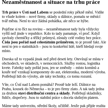
Nezaměstnanost a situace na trhu práce
Trh práce v Ústí nad Labem
se poslední roky pěkně mění. Vidíte
to všude kolem – nové firmy, sklady u dálnice, pomalu se měnící
tvář města. Není to sice žádná pohádka, ale něco se hýbe.
Pojďme si to říct na rovinu – nezaměstnanost tady byla vždycky
vyšší než jinde v republice. Kdo to tady pamatuje, ví proč. Když
zavíraly chemičky a těžký průmysl, zůstaly celé rodiny bez práce.
Čísla jsou pořád nad celostátním průměrem
, to je prostě fakt. Ale
není to jen o statistikách – jsou to konkrétní lidé, kteří hledají svoje
místo.
Dneska už to vypadá jinak než před deseti lety. Otevírají se místa v
obchodech, ve skladech, v nemocnicích. Služby rostou, logistika
kvete. Fabriky tady pořád jsou, jen se změnily – místo komínů a
kouře teď vznikají komponenty do aut, elektronika, moderní výroba.
Potřebují lidi do výroby, ale taky techniky, co tomu rozumí.
Víte, co Ústí nad Labem pomáhá? Prostě kde leží. Dálnice na
Prahu, kousek do Německa – to je pro firmy zlato. A tak tady jedna
za druhou
staví distribuční centra a sklady
. Potřebují skladníky,
řidiče, dispečery. Jsou to stabilní práce s docela slušným platem.
Máme tady univerzitu, střední školy, učiliště. Jenže pak přijde realita