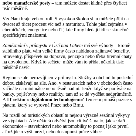
nebo manažerské posty
– tam můžete dostat klidně přes čtyřicet
tisíc měsíčně.
Vzdělání hraje velkou roli. S vysokou školou si tu můžete přijít na
dvacet až třicet procent víc než s maturitou. Tohle platí zejména v
chemičkách, energetice nebo IT, kde firmy hledají lidi se skutečně
specifickými znalostmi.
Zaměstnání v průmyslu v Ústí nad Labem
má své výhody – kromě
stabilního platu vám velké firmy často nabídnou zajímavé benefity.
Stravenky, příspěvek na dopravu, penzijko nebo třeba firemní chaty
na dovolenou. Když to sečtete, může vám to přidat několik tisíc
měsíčně navíc.
Region se ale nerozvíjí jen v průmyslu. Služby a obchod tu poslední
dobou získávají na síle. Ano, v restauracích nebo v obchodech často
začínáte na minimálce nebo těsně nad ní. Jenže když se podíváte na
banky, pojišťovny nebo realitky, tam už se dá vydělat nadprůměrně.
A
IT sektor s digitálními technologiemi
? Ten sem přináší pozice s
platem, který se vyrovná Praze nebo Brnu.
Na rozdíl od turistických oblastí tu nejsou výrazné sezónní výkyvy
ve výplatách. Ale některá odvětví jsou citlivější na to, jak se daří
ekonomice – stavebnictví nebo automobilky to poznají jako první,
ať už jde o výši mezd, nebo dostupnost práce vůbec.