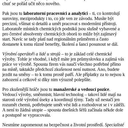
chuť se pořád učit něco nového.
Pak jsou tu
laboratorní pracovníci a analytici
– ti, co kontrolují
suroviny, meziprodukty i to, co jde ven ze závodu. Musíte být
precizní, všímat si detailů a umět pracovat s moderními přístroji.
Laboratoře místních chemických podniků jsou slušně vybavené a
pro čerstvé absolventy chemických oborů to může být zajímavý
start. Navíc se tady platí nad regionálním průměrem a často
dostanete k tomu různé benefity, školení a šanci posunout se dál.
Výrobní operátoři a lidé u strojů
– to je základ celé chemické
výroby. Tohle je vhodné, i když máte jen průmyslovku a zajímá vás
práce ve výrobě. Spousta firem vás naučí všechno potřebné přímo
na místě, taktakže předchozí zkušenost není nutnost. Ano, budete
jezdit na směny – to k tomu prostě patří. Ale příplatky za to nejsou k
zahození a celkově si díky nim výrazně polepšíte.
Pro zkušenější hráče jsou tu
manažerské a vedoucí pozice
.
Vedoucí výroby, směnmistr, hlavní technolog – takoví lidé mají na
starosti celé výrobní úseky a koordinují týmy. Tady už nestačí jen
rozumět chemii, potřebujete umět vést lidi a rozhodovat se i v zátěži.
A není to žádná utopie – spousta dnešních šéfů začínala někde dole
a postupně se vypracovala.
Nesmíme zapomenout na bezpečnost a životní prostředí.
Specialisté