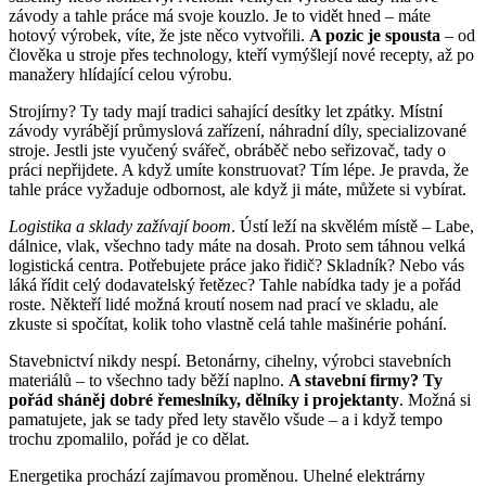
závody a tahle práce má svoje kouzlo. Je to vidět hned – máte
hotový výrobek, víte, že jste něco vytvořili.
A pozic je spousta
– od
člověka u stroje přes technology, kteří vymýšlejí nové recepty, až po
manažery hlídající celou výrobu.
Strojírny? Ty tady mají tradici sahající desítky let zpátky. Místní
závody vyrábějí průmyslová zařízení, náhradní díly, specializované
stroje. Jestli jste vyučený svářeč, obráběč nebo seřizovač, tady o
práci nepřijdete. A když umíte konstruovat? Tím lépe. Je pravda, že
tahle práce vyžaduje odbornost, ale když ji máte, můžete si vybírat.
Logistika a sklady zažívají boom
. Ústí leží na skvělém místě – Labe,
dálnice, vlak, všechno tady máte na dosah. Proto sem táhnou velká
logistická centra. Potřebujete práce jako řidič? Skladník? Nebo vás
láká řídit celý dodavatelský řetězec? Tahle nabídka tady je a pořád
roste. Někteří lidé možná kroutí nosem nad prací ve skladu, ale
zkuste si spočítat, kolik toho vlastně celá tahle mašinérie pohání.
Stavebnictví nikdy nespí. Betonárny, cihelny, výrobci stavebních
materiálů – to všechno tady běží naplno.
A stavební firmy? Ty
pořád sháněj dobré řemeslníky, dělníky i projektanty
. Možná si
pamatujete, jak se tady před lety stavělo všude – a i když tempo
trochu zpomalilo, pořád je co dělat.
Energetika prochází zajímavou proměnou. Uhelné elektrárny