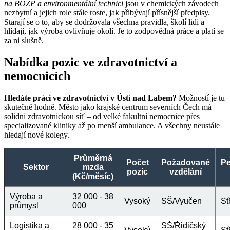
na BOZP a environmentální technici
jsou v chemických závodech
nezbytní a jejich role stále roste, jak přibývají přísnější předpisy.
Starají se o to, aby se dodržovala všechna pravidla, školí lidi a
hlídají, jak výroba ovlivňuje okolí. Je to zodpovědná práce a platí se
za ni slušně.
Nabídka pozic ve zdravotnictví a
nemocnicích
Hledáte práci ve zdravotnictví v Ústí nad Labem?
Možností je tu
skutečně hodně. Město jako krajské centrum severních Čech má
solidní zdravotnickou síť – od velké fakultní nemocnice přes
specializované kliniky až po menší ambulance. A všechny neustále
hledají nové kolegy.
Průměrná
Počet
Požadované
Pe
Sektor
mzda
pozic
vzdělání
(Kč/měsíc)
Výroba a
32 000 - 38
Vysoký
SŠ/Vyučen
St
průmysl
000
Logistika a
28 000 - 35
SŠ/Řidičský