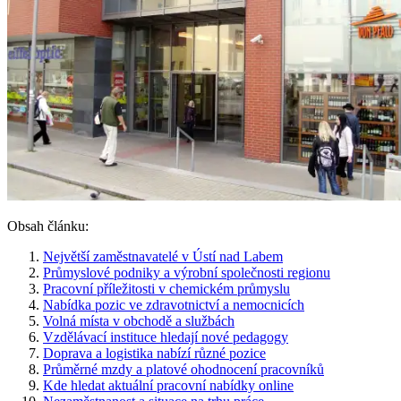
Obsah článku:
Největší zaměstnavatelé v Ústí nad Labem
Průmyslové podniky a výrobní společnosti regionu
Pracovní příležitosti v chemickém průmyslu
Nabídka pozic ve zdravotnictví a nemocnicích
Volná místa v obchodě a službách
Vzdělávací instituce hledají nové pedagogy
Doprava a logistika nabízí různé pozice
Průměrné mzdy a platové ohodnocení pracovníků
Kde hledat aktuální pracovní nabídky online