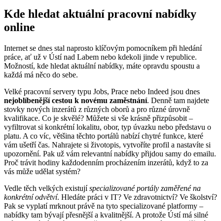
Kde hledat aktuální pracovní nabídky
online
Internet se dnes stal naprosto klíčovým pomocníkem při hledání
práce, ať už v Ústí nad Labem nebo kdekoli jinde v republice.
Možností, kde hledat aktuální nabídky, máte opravdu spoustu a
každá má něco do sebe.
Velké pracovní servery typu Jobs, Prace nebo Indeed jsou dnes
nejoblíbenější cestou k novému zaměstnání
. Denně tam najdete
stovky nových inzerátů z různých oborů a pro různé úrovně
kvalifikace. Co je skvělé? Můžete si vše krásně přizpůsobit –
vyfiltrovat si konkrétní lokalitu, obor, typ úvazku nebo představu o
platu. A co víc, většina těchto portálů nabízí chytré funkce, které
vám ušetří čas. Nahrajete si životopis, vytvoříte profil a nastavíte si
upozornění. Pak už vám relevantní nabídky přijdou samy do emailu.
Proč trávit hodiny každodenním procházením inzerátů, když to za
vás může udělat systém?
Vedle těch velkých existují
specializované portály zaměřené na
konkrétní odvětví
. Hledáte práci v IT? Ve zdravotnictví? Ve školství?
Pak se vyplatí mrknout právě na tyto specializované platformy –
nabídky tam bývají přesnější a kvalitnější. A protože Ústí má silné