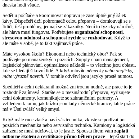
dneska hodí všude.
Sedět u počítače a koordinovat dopravu je zase úplně jiný šálek
kávy. Dispečeři drží pohromadě celou přepravu – domlouvají se s
řidiči, řeší problémy, jednají se zákazníky. Není to fyzicky náročné,
ale hlava musí fungovat. Potřebujete
organizační schopnosti,
stresovou odolnost a schopnost rychle se rozhodovat
. Když to
ale máte v sobě, je to fakt zajímavá práce.
Máte vysokou školu? Ekonomii nebo technický obor? Pak se
podívejte po manažerských pozicích. Supply chain management,
logistické plánování, optimalizace nákladů – to všechno jsou oblasti,
kde se hledají šikovní lidé. A když mluvíte
německy nebo anglicky,
máte výrazně navrch
. V tomhle odvětví jsou jazyky prostě nutnost.
Speditéři a celní deklaranti možná zní trochu nudně, ale práce to je
rozhodně zajímavá. Staráte se o mezinárodní přepravu, vyřizujete
celní dokumenty, komunikujete se zahraničními partnery. A
vzhledem k tomu, jak blízko jsou tady německé hranice, tahle práce
má v Ústí zvlášť velký smysl.
Když máte ruce zlaté a baví vás technika, zkuste se podívat po
pozicích mechanika nebo servisního technika. Kamiony a logistická
zařízení se musí udržovat, to je jasné. Spousta firem vám
zaplatí
odborné školení a certifikace přímo během práce
– lepší start do