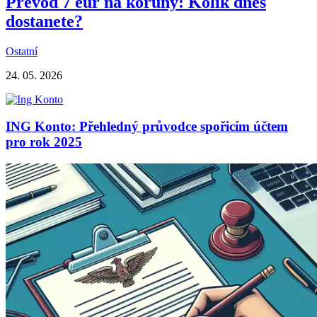
Převod 7 eur na koruny: Kolik dnes
dostanete?
Ostatní
24. 05. 2026
ING Konto: Přehledný průvodce spořicím účtem
pro rok 2025