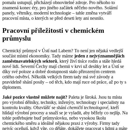
pomalu ustupují, přicházejí obnovitelné zdroje. Pro někoho to
znamená konec éry, pro jiného začátek něčeho nového. Solární
panely, větrníky, moderní technologie – tahle změna vytváří
pracovní místa, o kterých se před deseti lety ani nesnilo.
Pracovní příležitosti v chemickém
průmyslu
Chemický průmysl v Ústí nad Labem? To není jen nějaká vedlejší
součást místní ekonomiky. Tady máme
jeden z nejvýznamnějších
zaměstnavatelských sektorů
, který živí tisíce rodin a stále hledá
nové lidi. Severní Čechy mají chemii v krvi už desítky let a Ústí se
díky své poloze a dobré dostupnosti stalo přirozeným centrem
celého odvětví. Několik velkých firem tady má své závody a
pravidelně shání posily – od těch, kdo mají ruce od práce, až po ty s
diplomem.
Jaké pozice vlastně můžete najít?
Paleta je široká. Jsou tu místa
pro výrobní dělníky, techniky, inženýry, technology i specialisty na
kontrolu kvality. Obzvlášť se shání
chemičtí technologové
, kteří
hlídají výrobní procesy a snaží se je vyladit, aby běžely co nejlíp. Na
tohle potřebujete buď průmyslovku, nebo vysokou školu
chemického směru a ideálně nějakou praxi z výroby. Firmy tady
nejvíc oceňují, když víte, co děláte, dokážete pracovat s lidmi a máte