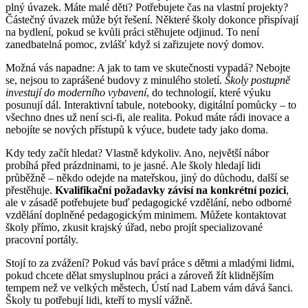
plný úvazek. Máte malé děti? Potřebujete čas na vlastní projekty?
Částečný úvazek může být řešení. Některé školy dokonce přispívají
na bydlení, pokud se kvůli práci stěhujete odjinud. To není
zanedbatelná pomoc, zvlášť když si zařizujete nový domov.
Možná vás napadne: A jak to tam ve skutečnosti vypadá? Nebojte
se, nejsou to zaprášené budovy z minulého století.
Školy postupně
investují do moderního vybavení
, do technologií, které výuku
posunují dál. Interaktivní tabule, notebooky, digitální pomůcky – to
všechno dnes už není sci-fi, ale realita. Pokud máte rádi inovace a
nebojíte se nových přístupů k výuce, budete tady jako doma.
Kdy tedy začít hledat? Vlastně kdykoliv. Ano, největší nábor
probíhá před prázdninami, to je jasné. Ale školy hledají lidi
průběžně – někdo odejde na mateřskou, jiný do důchodu, další se
přestěhuje.
Kvalifikační požadavky závisí na konkrétní pozici
,
ale v zásadě potřebujete buď pedagogické vzdělání, nebo odborné
vzdělání doplněné pedagogickým minimem. Můžete kontaktovat
školy přímo, zkusit krajský úřad, nebo projít specializované
pracovní portály.
Stojí to za zvážení? Pokud vás baví práce s dětmi a mladými lidmi,
pokud chcete dělat smysluplnou práci a zároveň žít klidnějším
tempem než ve velkých městech, Ústí nad Labem vám dává šanci.
Školy tu potřebují lidi, kteří to myslí vážně.