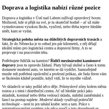
Doprava a logistika nabízí různé pozice
Doprava a logistika v Ústí nad Labem zažívají opravdový boom.
Možností, kde si přijít na své, je tu skutečně hodně – ať už máte
vystudovanou vysokou školu, vyučení, nebo třeba teprve hledáte
směr, kam se vydat.
Strategická poloha města na důležitých dopravních trasách
a
fakt, že do Německa je to odtud jen pár kilometrů, z něj dělají
ideální místo pro logistická centra a dopravní firmy. A to se
projevuje i na pracovním trhu.
Potřebujete řidičák na kamion?
Řidiči mezinárodní kamionové
dopravy
jsou tu opravdu žádaní. Platy bývají slušné a často k tomu
dostanete moderní auto, ve kterém se dá vydržet. Samozřejmě
musíte mít potřebná oprávnění a profesní průkaz, ale řada firem vám
se školením klidně pomůže, když vidí, že to myslíte vážně.
Ve skladech se taky pořád něco děje. Průmyslové zóny kolem města
rostou a s nimi i distribuční centra. Ať už hledáte práci jako
skladník, komisař nebo třeba vedoucí skladu, stabilní zaměstnání s
šancí na postup najdete.
Moderní sklady využívají pokročilé
technologie
– není to jen tahání krabic sem a tam. Práce s
automatizovanými systémy vás něco naučí a tyto dovednosti se