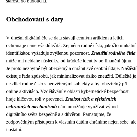
starostí do budoucna.
Obchodování s daty
V dnešní digitální éře se data stávají cenným artiklem a jejich
ochrana je nanejvýš důležitá. Zejména rodné číslo, jakožto unikátní
identifikátor, vyžaduje zvýšenou pozornost.
Zneužití rodného čísla
může mít neblahé následky, od krádeže identity po finanční újmu.
Je proto nezbytné být obezřetný a chránit své osobní údaje. Naštěstí
existuje řada způsobů, jak minimalizovat riziko zneužití. Důležité je
nesdílet rodné číslo s neověřenými subjekty a být obezřetný při
online aktivitách. Vzdělávání v oblasti kybernetické bezpečnosti
hraje klíčovou roli v prevenci.
Znalost rizik a efektivních
ochranných mechanismů
nám umožňuje využívat výhod
digitálního světa bezpečně a s důvěrou. Pamatujme, že
zodpovědným přístupem k vlastním datům chráníme nejen sebe, ale
i ostatní.