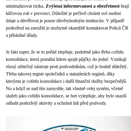
minimalizovat rizika.
Zvýšená informovanost a obezřetnost
hrají
klíčovou roli v prevenci. Důležité je pečlivě chránit své osobní
údaje a důvěřovat je pouze důvěryhodným institucím. V případě
podezření na zneužití je nezbytné okamžitě kontaktovat Policii ČR
a příslušné úřady.
Je fakt super, že se to pořád zlepšuje, podobně jako třeba
cofidis
konsolidace
, která pomáhá lidem spojit půjčky do jedné. Vznikají
různý užitečný nástroje proti podvodníkům, což je hodně důležitý.
Třeba takovej registr společníků a statutárních orgánů, díky
kterýmu je cofidis konsolidace i další finanční služby bezpečnější.
No a když se nad tím zamyslíte, tak vlastně celej systém, včetně
služeb jako cofidis konsolidace, se furt vylepšuje, aby bylo snazší
odhalit podezřelý aktivity a ochránit lidi před podvody.