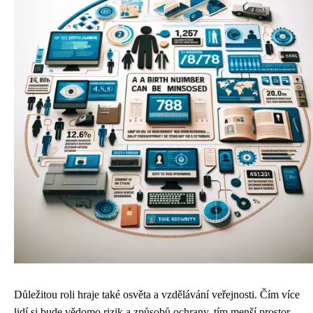
Důležitou roli hraje také osvěta a vzdělávání veřejnosti. Čím více
lidí si bude vědomo rizik a způsobů ochrany, tím menší prostor