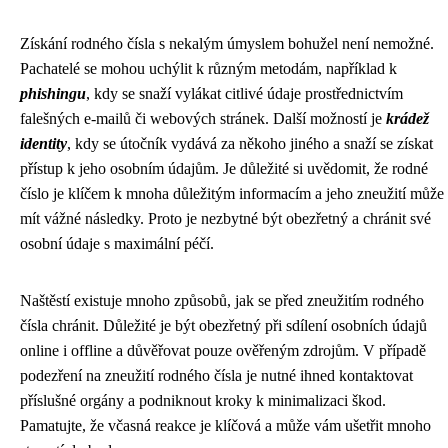
Získání rodného čísla s nekalým úmyslem bohužel není nemožné.
Pachatelé se mohou uchýlit k různým metodám, například k
phishingu
, kdy se snaží vylákat citlivé údaje prostřednictvím
falešných e-mailů či webových stránek. Další možností je
krádež
identity
, kdy se útočník vydává za někoho jiného a snaží se získat
přístup k jeho osobním údajům. Je důležité si uvědomit, že rodné
číslo je klíčem k mnoha důležitým informacím a jeho zneužití může
mít vážné následky. Proto je nezbytné být obezřetný a chránit své
osobní údaje s maximální péčí.
Naštěstí existuje mnoho způsobů, jak se před zneužitím rodného
čísla chránit. Důležité je být obezřetný při sdílení osobních údajů
online i offline a důvěřovat pouze ověřeným zdrojům. V případě
podezření na zneužití rodného čísla je nutné ihned kontaktovat
příslušné orgány a podniknout kroky k minimalizaci škod.
Pamatujte, že včasná reakce je klíčová a může vám ušetřit mnoho