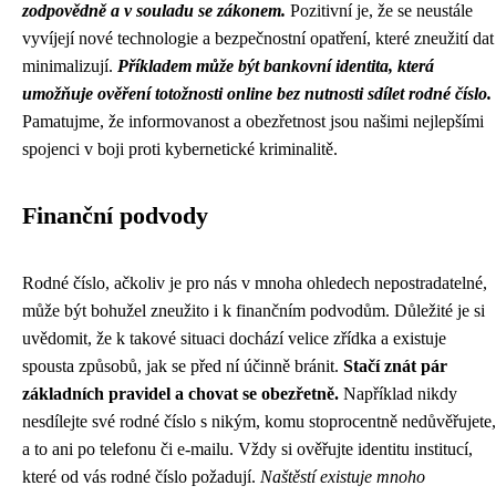
zodpovědně a v souladu se zákonem.
Pozitivní je, že se neustále
vyvíjejí nové technologie a bezpečnostní opatření, které zneužití dat
minimalizují.
Příkladem může být bankovní identita, která
umožňuje ověření totožnosti online bez nutnosti sdílet rodné číslo.
Pamatujme, že informovanost a obezřetnost jsou našimi nejlepšími
spojenci v boji proti kybernetické kriminalitě.
Finanční podvody
Rodné číslo, ačkoliv je pro nás v mnoha ohledech nepostradatelné,
může být bohužel zneužito i k finančním podvodům. Důležité je si
uvědomit, že k takové situaci dochází velice zřídka a existuje
spousta způsobů, jak se před ní účinně bránit.
Stačí znát pár
základních pravidel a chovat se obezřetně.
Například nikdy
nesdílejte své rodné číslo s nikým, komu stoprocentně nedůvěřujete,
a to ani po telefonu či e-mailu. Vždy si ověřujte identitu institucí,
které od vás rodné číslo požadují.
Naštěstí existuje mnoho