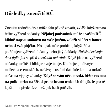
Důsledky zneužití RČ
Zneužití rodného čísla může fakt pěkně zavařit, zvlášť když zrovna
řešíte
vyřízení občanky
.
Nějakej podvodník může s vaším RČ
klidně napsat smlouvu na vaše jméno, založit si účet v bance
nebo si vzít půjčku
. No a pak máte problém, když třeba
potřebujete vyřízení občanky nebo jiný doklady.
Naštěstí existuje
dost fíglů, jak se před zneužitím ochránit
. Když jdete na vyřízení
občanky, určitě si hlídejte svoje údaje. Koukejte po divných
mailech a esemeskách, nedávejte osobní data kde komu a mrkněte
občas na výpisy z banky.
Když se vám něco nezdá, běžte rovnou
na policii nebo na Úřad pro ochranu osobních údajů
. Je prostě
lepší tomu předcházet, než pak hasit průšvih.
Našli jste v článku chybu?
Kontaktujte nás