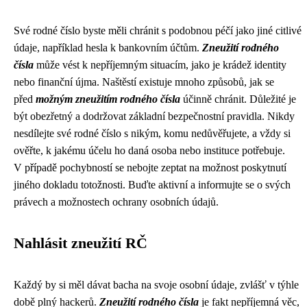
Své rodné číslo byste měli chránit s podobnou péčí jako jiné citlivé
údaje, například hesla k bankovním účtům.
Zneužití rodného
čísla
může vést k nepříjemným situacím, jako je krádež identity
nebo finanční újma. Naštěstí existuje mnoho způsobů, jak se
před
možným zneužitím rodného čísla
účinně chránit. Důležité je
být obezřetný a dodržovat základní bezpečnostní pravidla. Nikdy
nesdílejte své rodné číslo s nikým, komu nedůvěřujete, a vždy si
ověřte, k jakému účelu ho daná osoba nebo instituce potřebuje.
V případě pochybností se nebojte zeptat na možnost poskytnutí
jiného dokladu totožnosti. Buďte aktivní a informujte se o svých
právech a možnostech ochrany osobních údajů.
Nahlásit zneužití RČ
Každý by si měl dávat bacha na svoje osobní údaje, zvlášť v týhle
době plný hackerů.
Zneužití rodného čísla
je fakt nepříjemná věc,