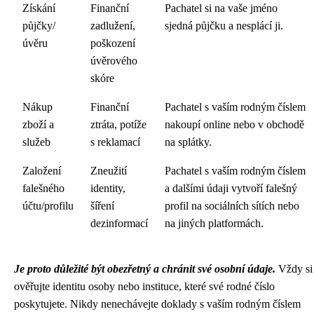
Získání
Finanční
Pachatel si na vaše jméno
půjčky/
zadlužení,
sjedná půjčku a nesplácí ji.
úvěru
poškození
úvěrového
skóre
Nákup
Finanční
Pachatel s vaším rodným číslem
zboží a
ztráta, potíže
nakoupí online nebo v obchodě
služeb
s reklamací
na splátky.
Založení
Zneužití
Pachatel s vaším rodným číslem
falešného
identity,
a dalšími údaji vytvoří falešný
účtu/profilu
šíření
profil na sociálních sítích nebo
dezinformací
na jiných platformách.
Je proto důležité být obezřetný a chránit své osobní údaje.
Vždy si
ověřujte identitu osoby nebo instituce, které své rodné číslo
poskytujete. Nikdy nenechávejte doklady s vaším rodným číslem