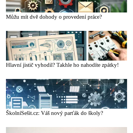
Můžu mít dvě dohody o provedení práce?
Hlavní jistič vyhodil? Takhle ho nahodíte zpátky!
ŠkolníSešit.cz: Váš nový parťák do školy?