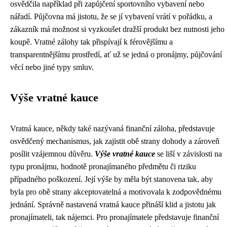
osvědčila například při zapůjčení sportovního vybavení nebo
nářadí. Půjčovna má jistotu, že se jí vybavení vrátí v pořádku, a
zákazník má možnost si vyzkoušet dražší produkt bez nutnosti jeho
koupě. Vratné zálohy tak přispívají k férovějšímu a
transparentnějšímu prostředí, ať už se jedná o pronájmy, půjčování
věcí nebo jiné typy smluv.
Výše vratné kauce
Vratná kauce, někdy také nazývaná finanční záloha, představuje
osvědčený mechanismus, jak zajistit obě strany dohody a zároveň
posílit vzájemnou důvěru.
Výše vratné kauce
se liší v závislosti na
typu pronájmu, hodnotě pronajímaného předmětu či riziku
případného poškození. Její výše by měla být stanovena tak, aby
byla pro obě strany akceptovatelná a motivovala k zodpovědnému
jednání. Správně nastavená vratná kauce přináší klid a jistotu jak
pronajímateli, tak nájemci. Pro pronajímatele představuje finanční