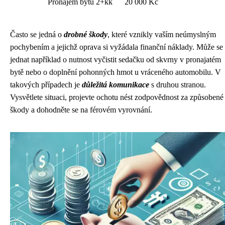
Pronájem bytu 2+kk
20 000 Kč
Často se jedná o
drobné škody
, které vznikly vaším neúmyslným
pochybením a jejichž oprava si vyžádala finanční náklady. Může se
jednat například o nutnost vyčistit sedačku od skvrny v pronajatém
bytě nebo o doplnění pohonných hmot u vráceného automobilu. V
takových případech je
důležitá komunikace
s druhou stranou.
Vysvětlete situaci, projevte ochotu nést zodpovědnost za způsobené
škody a dohodněte se na férovém vyrovnání.