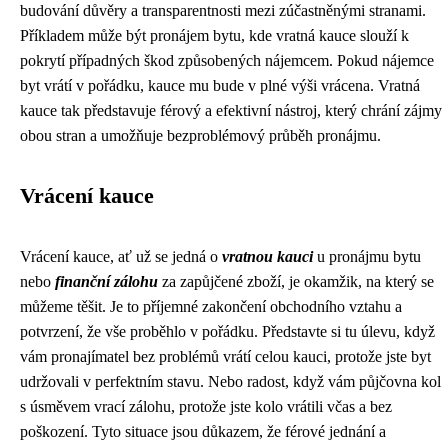
budování důvěry a transparentnosti mezi zúčastněnými stranami.
Příkladem může být pronájem bytu, kde vratná kauce slouží k
pokrytí případných škod způsobených nájemcem. Pokud nájemce
byt vrátí v pořádku, kauce mu bude v plné výši vrácena. Vratná
kauce tak představuje férový a efektivní nástroj, který chrání zájmy
obou stran a umožňuje bezproblémový průběh pronájmu.
Vrácení kauce
Vrácení kauce, ať už se jedná o
vratnou kauci
u pronájmu bytu
nebo
finanční zálohu
za zapůjčené zboží, je okamžik, na který se
můžeme těšit. Je to příjemné zakončení obchodního vztahu a
potvrzení, že vše proběhlo v pořádku. Představte si tu úlevu, když
vám pronajímatel bez problémů vrátí celou kauci, protože jste byt
udržovali v perfektním stavu. Nebo radost, když vám půjčovna kol
s úsměvem vrací zálohu, protože jste kolo vrátili včas a bez
poškození. Tyto situace jsou důkazem, že férové jednání a