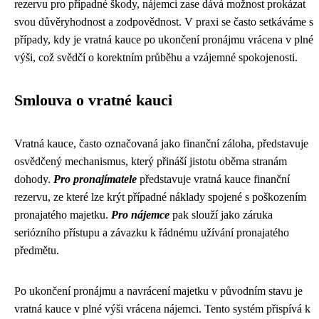
rezervu pro případné škody, nájemci zase dává možnost prokázat
svou důvěryhodnost a zodpovědnost. V praxi se často setkáváme s
případy, kdy je vratná kauce po ukončení pronájmu vrácena v plné
výši, což svědčí o korektním průběhu a vzájemné spokojenosti.
Smlouva o vratné kauci
Vratná kauce, často označovaná jako finanční záloha, představuje
osvědčený mechanismus, který přináší jistotu oběma stranám
dohody.
Pro pronajímatele
představuje vratná kauce finanční
rezervu, ze které lze krýt případné náklady spojené s poškozením
pronajatého majetku.
Pro nájemce
pak slouží jako záruka
seriózního přístupu a závazku k řádnému užívání pronajatého
předmětu.
Po ukončení pronájmu a navrácení majetku v původním stavu je
vratná kauce v plné výši vrácena nájemci. Tento systém přispívá k