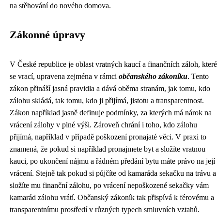
na stěhování do nového domova.
Zákonné úpravy
V České republice je oblast vratných kaucí a finančních záloh, které
se vrací, upravena zejména v rámci
občanského zákoníku
. Tento
zákon přináší jasná pravidla a dává oběma stranám, jak tomu, kdo
zálohu skládá, tak tomu, kdo ji přijímá, jistotu a transparentnost.
Zákon například jasně definuje podmínky, za kterých má nárok na
vrácení zálohy v plné výši. Zároveň chrání i toho, kdo zálohu
přijímá, například v případě poškození pronajaté věci. V praxi to
znamená, že pokud si například pronajmete byt a složíte vratnou
kauci, po ukončení nájmu a řádném předání bytu máte právo na její
vrácení. Stejně tak pokud si půjčíte od kamaráda sekačku na trávu a
složíte mu finanční zálohu, po vrácení nepoškozené sekačky vám
kamarád zálohu vrátí. Občanský zákoník tak přispívá k férovému a
transparentnímu prostředí v různých typech smluvních vztahů.