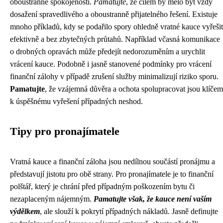
oboustranné spokojenosti.
Pamatujte
, že cílem by mělo být vždy
dosažení spravedlivého a oboustranně přijatelného řešení. Existuje
mnoho příkladů, kdy se podařilo spory ohledně vratné kauce vyřešit
efektivně a bez zbytečných průtahů. Například včasná komunikace
o drobných opravách může předejít nedorozuměním a urychlit
vrácení kauce. Podobně i jasně stanovené podmínky pro vrácení
finanční zálohy v případě zrušení služby minimalizují riziko sporu.
Pamatujte
, že vzájemná důvěra a ochota spolupracovat jsou klíčem
k úspěšnému vyřešení případných neshod.
Tipy pro pronajímatele
Vratná kauce a finanční záloha jsou nedílnou součástí pronájmu a
představují jistotu pro obě strany. Pro pronajímatele je to finanční
polštář, který je chrání před případným poškozením bytu či
nezaplaceným nájemným.
Pamatujte však, že kauce není vaším
výdělkem
, ale slouží k pokrytí případných nákladů. Jasně definujte