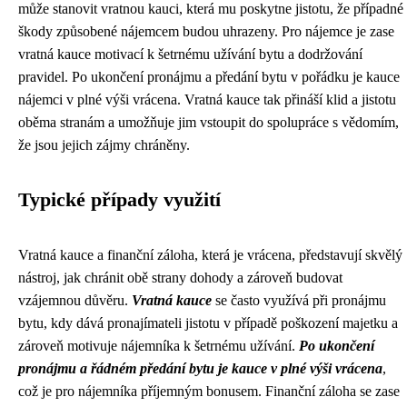
může stanovit vratnou kauci, která mu poskytne jistotu, že případné
škody způsobené nájemcem budou uhrazeny. Pro nájemce je zase
vratná kauce motivací k šetrnému užívání bytu a dodržování
pravidel. Po ukončení pronájmu a předání bytu v pořádku je kauce
nájemci v plné výši vrácena. Vratná kauce tak přináší klid a jistotu
oběma stranám a umožňuje jim vstoupit do spolupráce s vědomím,
že jsou jejich zájmy chráněny.
Typické případy využití
Vratná kauce a finanční záloha, která je vrácena, představují skvělý
nástroj, jak chránit obě strany dohody a zároveň budovat
vzájemnou důvěru.
Vratná kauce
se často využívá při pronájmu
bytu, kdy dává pronajímateli jistotu v případě poškození majetku a
zároveň motivuje nájemníka k šetrnému užívání.
Po ukončení
pronájmu a řádném předání bytu je kauce v plné výši vrácena
,
což je pro nájemníka příjemným bonusem. Finanční záloha se zase