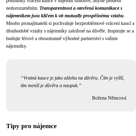
podmínky vrácení kauce v nájemní smlouvě, abyste předešli
nedorozuměním.
Transparentnost a otevřená komunikace s
nájemníkem jsou klíčem k ob mutually prospěšnému vztahu
.
Mnoho pronajímatelů si pochvaluje bezproblémové vrácení kaucí a
dlouhodobé vztahy s nájemníky založené na důvěře. Inspirujte se a
budujte férové a oboustranně výhodné partnerství s vašimi
nájemníky.
Vratná kauce je jako záloha na důvěru. Čím je vyšší,
tím menší je důvěra a naopak.
Božena Němcová
Tipy pro nájemce