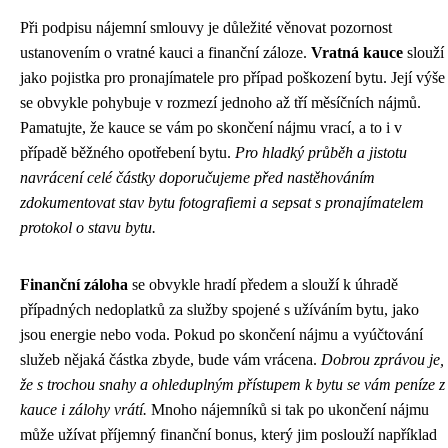
Při podpisu nájemní smlouvy je důležité věnovat pozornost
ustanovením o vratné kauci a finanční záloze.
Vratná kauce
slouží
jako pojistka pro pronajímatele pro případ poškození bytu. Její výše
se obvykle pohybuje v rozmezí jednoho až tří měsíčních nájmů.
Pamatujte, že kauce se vám po skončení nájmu vrací, a to i v
případě běžného opotřebení bytu.
Pro hladký průběh a jistotu
navrácení celé částky doporučujeme před nastěhováním
zdokumentovat stav bytu fotografiemi a sepsat s pronajímatelem
protokol o stavu bytu.
Finanční záloha
se obvykle hradí předem a slouží k úhradě
případných nedoplatků za služby spojené s užíváním bytu, jako
jsou energie nebo voda. Pokud po skončení nájmu a vyúčtování
služeb nějaká částka zbyde, bude vám vrácena.
Dobrou zprávou je,
že s trochou snahy a ohleduplným přístupem k bytu se vám peníze z
kauce i zálohy vrátí.
Mnoho nájemníků si tak po ukončení nájmu
může užívat příjemný finanční bonus, který jim poslouží například