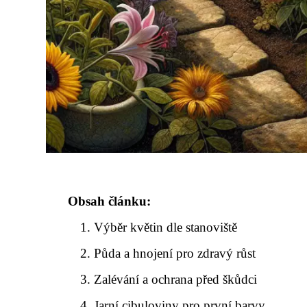
Obsah článku:
Výběr květin dle stanoviště
Půda a hnojení pro zdravý růst
Zalévání a ochrana před škůdci
Jarní cibuloviny pro první barvy