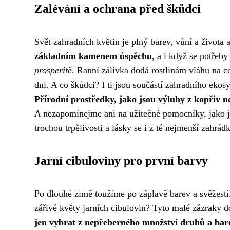
Zalévání a ochrana před škůdci
Svět zahradních květin je plný barev, vůní a života
základním kamenem úspěchu
, a i když se potřeby
prosperitě
. Ranní zálivka dodá rostlinám vláhu na c
dni. A co škůdci? I ti jsou součástí zahradního ekos
Přírodní prostředky, jako jsou výluhy z kopřiv n
A nezapomínejme ani na užitečné pomocníky, jako js
trochou trpělivosti a lásky se i z té nejmenší zahrád
Jarní cibuloviny pro první barvy
Po dlouhé zimě toužíme po záplavě barev a svěžesti
zářivé květy jarních cibulovin? Tyto malé zázraky 
jen vybrat z nepřeberného množství druhů a bar