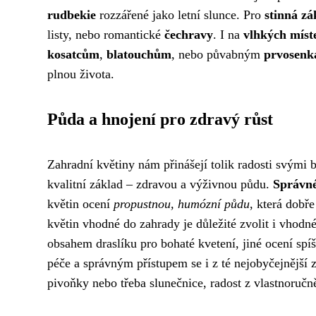
rudbekie
rozzářené jako letní slunce. Pro
stinná zá
listy, nebo romantické
čechravy
. I na
vlhkých míst
kosatcům
,
blatouchům
, nebo půvabným
prvosen
plnou života.
Půda a hnojení pro zdravý růst
Zahradní květiny nám přinášejí tolik radosti svými
kvalitní základ – zdravou a výživnou půdu.
Správné
květin ocení
propustnou, humózní půdu
, která dobř
květin vhodné do zahrady je důležité zvolit i vhodn
obsahem draslíku pro bohaté kvetení, jiné ocení spíš
péče a správným přístupem se i z té nejobyčejnější z
pivoňky nebo třeba slunečnice, radost z vlastnoruč