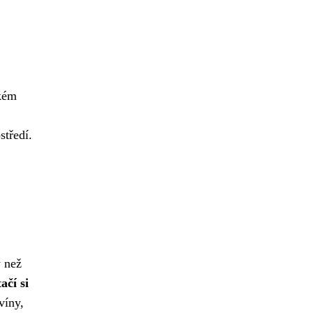
rkém
středí.
y než
ačí si
víny,