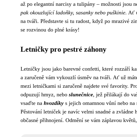
až po elegantní narcisy a tulipány – možnosti jsou
pak okouzlující ladoňky, sasanky nebo puškinie.
Ať u
na tváři. Představte si tu radost, když po mrazivé zi
se rozvinou do plné krásy!
Letničky pro pestré záhony
Letničky jsou jako barevné confetti, které rozzáří k
a zaručeně vám vykouzlí úsměv na tváři. Ať už máte
mezi letničkami si zaručeně najdete své favority. Pr
odpuzují hmyz, nebo
slunečnice
, jež přilákají do 
vsaďte na
hvozdíky
s jejich omamnou vůní nebo na
Pěstování letniček je navíc velmi snadné a zvládne h
občasné přihnojení. Odmění se vám záplavou květů, 