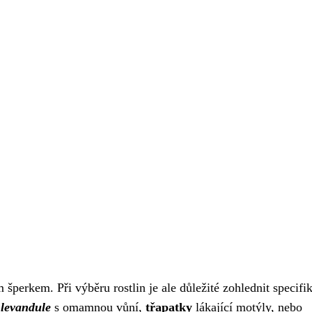
 šperkem. Při výběru rostlin je ale důležité zohlednit specifi
d
levandule
s omamnou vůní,
třapatky
lákající motýly, nebo