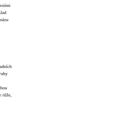
ivními
klad
 oázu
radních
druhy
chou
e růže,