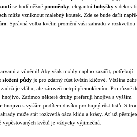
koutí
se hodí něžné
pomněnky
, elegantní
bohyšky
s dekorat
ech
může vzniknout malebný koutek. Zde se bude dařit napří
kám
. Správná volba květin promění vaši zahradu v rozkvetlou
 barvami a vůněmi! Aby však mohly naplno zazářit, potřebují
 složení půdy
je pro zdárný růst květin klíčové. Většina zah
e zadržuje vláhu, ale zároveň netrpí přemokřením. Pro různé 
é hnojivo. Zatímco některé druhy preferují hnojiva s vyšším
e hnojivo s vyšším podílem dusíku pro bujný růst listů. S tro
ahrady může stát rozkvetlá oáza klidu a krásy. Ať už pěstujet
ně vypěstovaných květů je vždycky výjimečná.