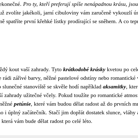
 nekonečné.
Pro ty, kteří preferují spíše nenápadnou krásu, jsou
ž zvolíte jakékoli, jarní cibuloviny vám zaručeně vykouzlí 
mě spatříte první křehké lístky prodírající se sněhem. A co tep
aždý kout vaší zahrady. Tyto
krátkodobé krásky
kvetou po celé
 rádi zářivé barvy, něžné pastelové odstíny nebo romantické 
o slunečné stanoviště se skvěle hodí například
aksamitky
, kte
vaší zahrady užitečné včely. Pokud toužíte po romantické atmos
 něžné
petúnie
, které vám budou dělat radost až do prvních m
o i úplný začátečník. Stačí jim dopřát dostatek slunce, vláhy 
která vám bude dělat radost po celé léto.