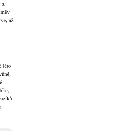
 tu
úsměv
rve, až
 léto
vůně,
ré
féře,
razíků.
a