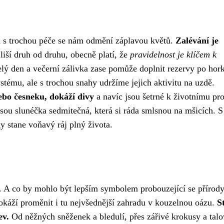
 a s trochou péče se nám odmění záplavou květů.
Zalévání je
 liší druh od druhu, obecně platí, že
pravidelnost je klíčem k
elý den a večerní zálivka zase pomůže doplnit rezervy po ho
ystému, ale s trochou snahy udržíme jejich aktivitu na uzdě.
ebo česneku, dokáží divy
a navíc jsou šetrné k životnímu pro
ou slunéčka sedmitečná, která si ráda smlsnou na mšicích. S
ky stane voňavý ráj plný života.
. A co by mohlo být lepším symbolem probouzející se přírod
dokáží proměnit i tu nejvšednější zahradu v kouzelnou oázu.
St
ev.
Od něžných sněženek a bledulí, přes zářivé krokusy a talo