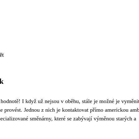
ět
ek
é hodnotě! I když už nejsou v oběhu, stále je možné je vyměni
ze provést. Jednou z nich je kontaktovat přímo americkou am
specializované směnárny, které se zabývají výměnou starých a