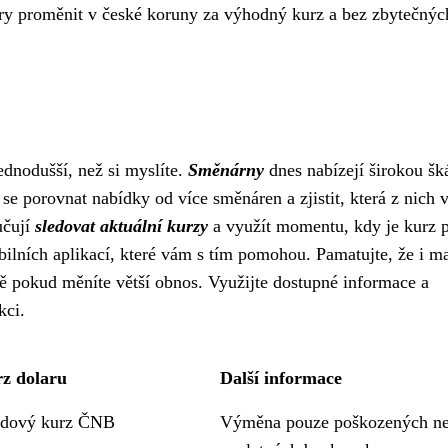
ary proměnit v české koruny za výhodný kurz a bez zbytečnýc
dnodušší, než si myslíte.
Směnárny
dnes nabízejí širokou šk
 se porovnat nabídky od více směnáren a zjistit, která z nich
učují
sledovat aktuální kurzy
a využít momentu, kdy je kurz p
bilních aplikací, které vám s tím pomohou. Pamatujte, že i m
ě pokud měníte větší obnos. Využijte dostupné informace a
kci.
z dolaru
Další informace
edový kurz ČNB
Výměna pouze poškozených n