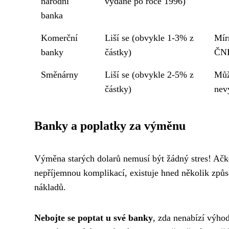
národní
vydané po roce 1996)
banka
Komerční
Liší se (obvykle 1-3% z
Mír
banky
částky)
ČN
Směnárny
Liší se (obvykle 2-5% z
Můž
částky)
nev
Banky a poplatky za výměnu
Výměna starých dolarů nemusí být žádný stres! Ačko
nepříjemnou komplikací, existuje hned několik způs
nákladů.
Nebojte se poptat u své banky
, zda nenabízí výhod