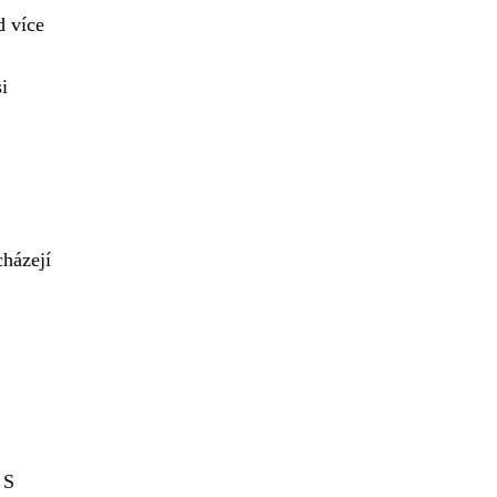
d více
i
cházejí
 S