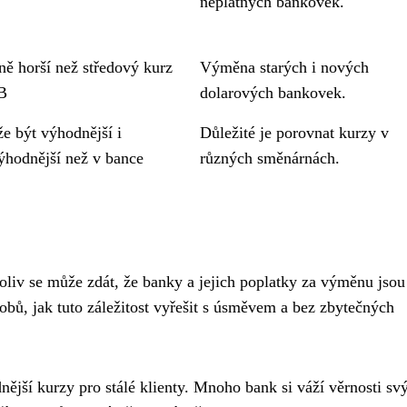
neplatných bankovek.
ně horší než středový kurz
Výměna starých i nových
B
dolarových bankovek.
e být výhodnější i
Důležité je porovnat kurzy v
ýhodnější než v bance
různých směnárnách.
liv se může zdát, že banky a jejich poplatky za výměnu jsou
obů, jak tuto záležitost vyřešit s úsměvem a bez zbytečných
nější kurzy pro stálé klienty. Mnoho bank si váží věrnosti sv