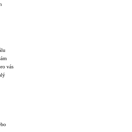
h
álu
 vám
ro vás
alý
ebo