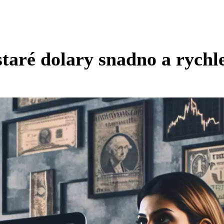
taré dolary snadno a rychl