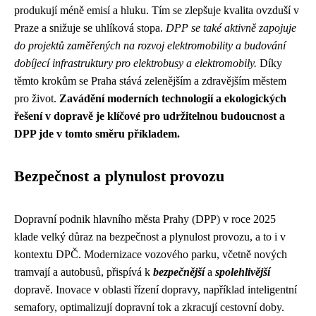
produkují méně emisí a hluku. Tím se zlepšuje kvalita ovzduší v
Praze a snižuje se uhlíková stopa.
DPP se také aktivně zapojuje
do projektů zaměřených na rozvoj elektromobility a budování
dobíjecí infrastruktury pro elektrobusy a elektromobily.
Díky
těmto krokům se Praha stává zelenějším a zdravějším městem
pro život.
Zavádění moderních technologií a ekologických
řešení v dopravě je klíčové pro udržitelnou budoucnost a
DPP jde v tomto směru příkladem.
Bezpečnost a plynulost provozu
Dopravní podnik hlavního města Prahy (DPP) v roce 2025
klade velký důraz na bezpečnost a plynulost provozu, a to i v
kontextu DPČ. Modernizace vozového parku, včetně nových
tramvají a autobusů, přispívá k
bezpečnější
a
spolehlivější
dopravě. Inovace v oblasti řízení dopravy, například inteligentní
semafory, optimalizují dopravní tok a zkracují cestovní doby.