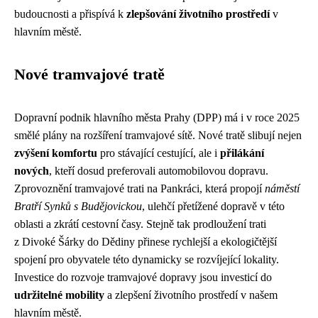
budoucnosti a přispívá k
zlepšování životního prostředí
v
hlavním městě.
Nové tramvajové tratě
Dopravní podnik hlavního města Prahy (DPP) má i v roce 2025
smělé plány na rozšíření tramvajové sítě. Nové tratě slibují nejen
zvýšení komfortu
pro stávající cestující, ale i
přilákání
nových
, kteří dosud preferovali automobilovou dopravu.
Zprovoznění tramvajové trati na Pankráci, která propojí
náměstí
Bratří Synků s Budějovickou
, ulehčí přetížené dopravě v této
oblasti a zkrátí cestovní časy. Stejně tak prodloužení trati
z Divoké Šárky do Dědiny přinese rychlejší a ekologičtější
spojení pro obyvatele této dynamicky se rozvíjející lokality.
Investice do rozvoje tramvajové dopravy jsou investicí do
udržitelné mobility
a zlepšení životního prostředí v našem
hlavním městě.