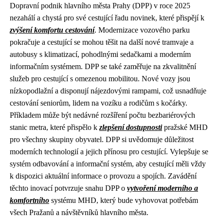
Dopravní podnik hlavního města Prahy (DPP) v roce 2025
nezahálí a chystá pro své cestující řadu novinek, které přispějí k
zvýšení komfortu cestování
. Modernizace vozového parku
pokračuje a cestující se mohou těšit na další nové tramvaje a
autobusy s klimatizací, pohodlnými sedačkami a moderním
informačním systémem. DPP se také zaměřuje na zkvalitnění
služeb pro cestující s omezenou mobilitou. Nové vozy jsou
nízkopodlažní a disponují nájezdovými rampami, což usnadňuje
cestování seniorům, lidem na vozíku a rodičům s kočárky.
Příkladem může být nedávné rozšíření počtu bezbariérových
stanic metra, které přispělo k
zlepšení dostupnosti
pražské MHD
pro všechny skupiny obyvatel. DPP si uvědomuje důležitost
moderních technologií a jejich přínosu pro cestující. Vylepšuje se
systém odbavování a informační systém, aby cestující měli vždy
k dispozici aktuální informace o provozu a spojích. Zavádění
těchto inovací potvrzuje snahu DPP o
vytvoření moderního a
komfortního
systému MHD, který bude vyhovovat potřebám
všech Pražanů a návštěvníků hlavního města.