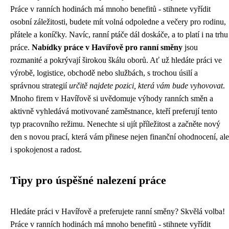
Práce v ranních hodinách má mnoho benefitů - stihnete vyřídit
osobní záležitosti, budete mít volná odpoledne a večery pro rodinu,
přátele a koníčky. Navíc, ranní ptáče dál doskáče, a to platí i na trhu
práce.
Nabídky práce v Havířově pro ranní směny
jsou
rozmanité a pokrývají širokou škálu oborů. Ať už hledáte práci ve
výrobě, logistice, obchodě nebo službách, s trochou úsilí a
správnou strategií
určitě najdete pozici, která vám bude vyhovovat
.
Mnoho firem v Havířově si uvědomuje výhody ranních směn a
aktivně vyhledává motivované zaměstnance, kteří preferují tento
typ pracovního režimu. Nenechte si ujít příležitost a začněte nový
den s novou prací, která vám přinese nejen finanční ohodnocení, ale
i spokojenost a radost.
Tipy pro úspěšné nalezení práce
Hledáte práci v Havířově a preferujete ranní směny? Skvělá volba!
Práce v ranních hodinách má mnoho benefitů - stihnete vyřídit