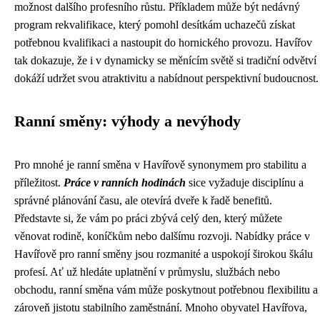
možnost dalšího profesního růstu. Příkladem může být nedávný
program rekvalifikace, který pomohl desítkám uchazečů získat
potřebnou kvalifikaci a nastoupit do hornického provozu. Havířov
tak dokazuje, že i v dynamicky se měnícím světě si tradiční odvětví
dokáží udržet svou atraktivitu a nabídnout perspektivní budoucnost.
Ranní směny: výhody a nevýhody
Pro mnohé je ranní směna v Havířově synonymem pro stabilitu a
příležitost.
Práce v ranních hodinách
sice vyžaduje disciplínu a
správné plánování času, ale otevírá dveře k řadě benefitů.
Představte si, že vám po práci zbývá celý den, který můžete
věnovat rodině, koníčkům nebo dalšímu rozvoji. Nabídky práce v
Havířově pro ranní směny jsou rozmanité a uspokojí širokou škálu
profesí. Ať už hledáte uplatnění v průmyslu, službách nebo
obchodu, ranní směna vám může poskytnout potřebnou flexibilitu a
zároveň jistotu stabilního zaměstnání. Mnoho obyvatel Havířova,