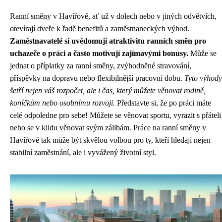
Ranní směny v Havířově, ať už v dolech nebo v jiných odvětvích,
otevírají dveře k řadě benefitů a zaměstnaneckých výhod.
Zaměstnavatelé si uvědomují atraktivitu ranních směn pro
uchazeče o práci a často motivují zajímavými bonusy.
Může se
jednat o příplatky za ranní směny, zvýhodněné stravování,
příspěvky na dopravu nebo flexibilnější pracovní dobu.
Tyto výhody
šetří nejen váš rozpočet, ale i čas, který můžete věnovat rodině,
koníčkům nebo osobnímu rozvoji.
Představte si, že po práci máte
celé odpoledne pro sebe! Můžete se věnovat sportu, vyrazit s přáteli
nebo se v klidu věnovat svým zálibám. Práce na ranní směny v
Havířově tak může být skvělou volbou pro ty, kteří hledají nejen
stabilní zaměstnání, ale i vyvážený životní styl.