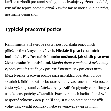
kteří se rozhodli pro ranní směny, si pochvaluje vytíženost v době,
kdy město teprve pomalu ožívá. Získáte tak náskok a klid na práci,
než začne denní shon.
Typické pracovní pozice
Ranní směny v Havířově skýtají pestrou škálu pracovních
příležitostí v různých odvětvích.
Hledáte-li práci v ranních
hodinách, Havířov nabízí mnoho možností, jak sladit pracovní
život s osobními potřebami.
Mnoho firem v regionu si uvědomuje
výhody ranních směn jak pro zaměstnance, tak pro chod firmy.
Mezi typické pracovní pozice patří například operátoři výroby,
skladníci, řidiči, pekaři nebo pracovníci v gastronomii. Tyto pozice
často vyžadují ranní začátek, aby byl zajištěn plynulý chod firmy a
uspokojeny potřeby zákazníků. Práce v ranních hodinách má své
nesporné výhody - den je delší a vy si tak po práci stihnete užít
volný čas, vyřídit pochůzky nebo se věnovat svým zájmům.