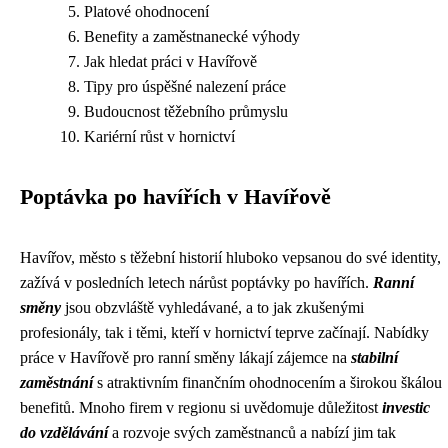
Platové ohodnocení
Benefity a zaměstnanecké výhody
Jak hledat práci v Havířově
Tipy pro úspěšné nalezení práce
Budoucnost těžebního průmyslu
Kariérní růst v hornictví
Poptávka po havířích v Havířově
Havířov, město s těžební historií hluboko vepsanou do své identity,
zažívá v posledních letech nárůst poptávky po havířích.
Ranní
směny
jsou obzvláště vyhledávané, a to jak zkušenými
profesionály, tak i těmi, kteří v hornictví teprve začínají. Nabídky
práce v Havířově pro ranní směny lákají zájemce na
stabilní
zaměstnání
s atraktivním finančním ohodnocením a širokou škálou
benefitů. Mnoho firem v regionu si uvědomuje důležitost
investic
do vzdělávání
a rozvoje svých zaměstnanců a nabízí jim tak