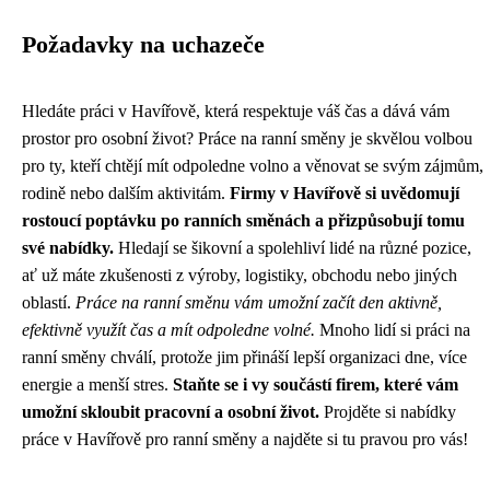
Požadavky na uchazeče
Hledáte práci v Havířově, která respektuje váš čas a dává vám
prostor pro osobní život? Práce na ranní směny je skvělou volbou
pro ty, kteří chtějí mít odpoledne volno a věnovat se svým zájmům,
rodině nebo dalším aktivitám.
Firmy v Havířově si uvědomují
rostoucí poptávku po ranních směnách a přizpůsobují tomu
své nabídky.
Hledají se šikovní a spolehliví lidé na různé pozice,
ať už máte zkušenosti z výroby, logistiky, obchodu nebo jiných
oblastí.
Práce na ranní směnu vám umožní začít den aktivně,
efektivně využít čas a mít odpoledne volné.
Mnoho lidí si práci na
ranní směny chválí, protože jim přináší lepší organizaci dne, více
energie a menší stres.
Staňte se i vy součástí firem, které vám
umožní skloubit pracovní a osobní život.
Projděte si nabídky
práce v Havířově pro ranní směny a najděte si tu pravou pro vás!