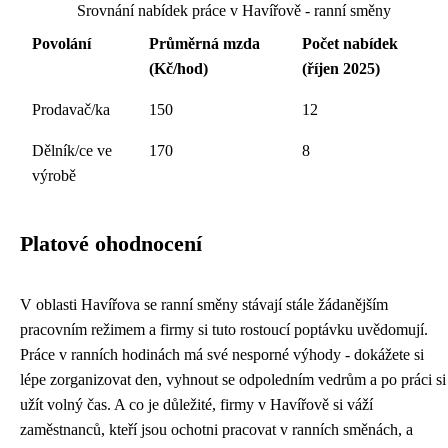
Srovnání nabídek práce v Havířově - ranní směny
Povolání
Průměrná mzda
Počet nabídek
(Kč/hod)
(říjen 2025)
Prodavač/ka
150
12
Dělník/ce ve
170
8
výrobě
Platové ohodnocení
V oblasti Havířova se ranní směny stávají stále žádanějším
pracovním režimem a firmy si tuto rostoucí poptávku uvědomují.
Práce v ranních hodinách má své nesporné výhody - dokážete si
lépe zorganizovat den, vyhnout se odpoledním vedrům a po práci si
užít volný čas. A co je důležité, firmy v Havířově si váží
zaměstnanců, kteří jsou ochotni pracovat v ranních směnách, a