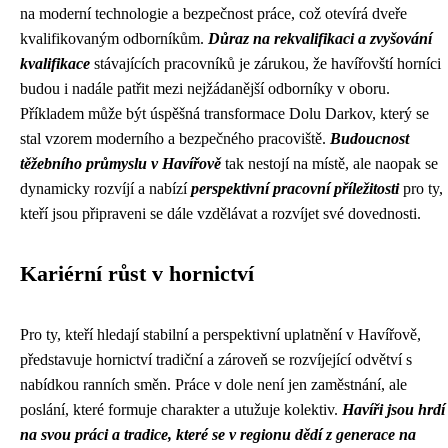
na moderní technologie a bezpečnost práce, což otevírá dveře
kvalifikovaným odborníkům.
Důraz na rekvalifikaci a zvyšování
kvalifikace
stávajících pracovníků je zárukou, že havířovští horníci
budou i nadále patřit mezi nejžádanější odborníky v oboru.
Příkladem může být úspěšná transformace Dolu Darkov, který se
stal vzorem moderního a bezpečného pracoviště.
Budoucnost
těžebního průmyslu v Havířově
tak nestojí na místě, ale naopak se
dynamicky rozvíjí a nabízí
perspektivní pracovní příležitosti
pro ty,
kteří jsou připraveni se dále vzdělávat a rozvíjet své dovednosti.
Kariérní růst v hornictví
Pro ty, kteří hledají stabilní a perspektivní uplatnění v Havířově,
představuje hornictví tradiční a zároveň se rozvíjející odvětví s
nabídkou ranních směn. Práce v dole není jen zaměstnání, ale
poslání, které formuje charakter a utužuje kolektiv.
Havíři jsou hrdí
na svou práci a tradice, které se v regionu dědí z generace na