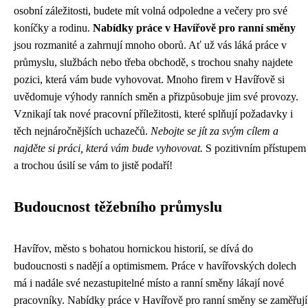
osobní záležitosti, budete mít volná odpoledne a večery pro své
koníčky a rodinu.
Nabídky práce v Havířově pro ranní směny
jsou rozmanité a zahrnují mnoho oborů. Ať už vás láká práce v
průmyslu, službách nebo třeba obchodě, s trochou snahy najdete
pozici, která vám bude vyhovovat. Mnoho firem v Havířově si
uvědomuje výhody ranních směn a přizpůsobuje jim své provozy.
Vznikají tak nové pracovní příležitosti, které splňují požadavky i
těch nejnáročnějších uchazečů.
Nebojte se jít za svým cílem a
najděte si práci, která vám bude vyhovovat.
S pozitivním přístupem
a trochou úsilí se vám to jistě podaří!
Budoucnost těžebního průmyslu
Havířov, město s bohatou hornickou historií, se dívá do
budoucnosti s nadějí a optimismem. Práce v havířovských dolech
má i nadále své nezastupitelné místo a ranní směny lákají nové
pracovníky. Nabídky práce v Havířově pro ranní směny se zaměřují