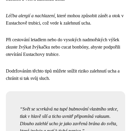
Léčba alergií a nachlazení,
které mohou způsobit zánět a otok v
Eustachově trubici, což vede k zalehnutí ucha.
Při cestování letadlem nebo do vysokých nadmořských výšek
zkuste žvýkat žvýkačku nebo cucat bonbóny, abyste podpořili
otevírání Eustachovy trubice.
Dodržováním těchto tipů můžete snížit riziko zalehnutí ucha a
chránit si tak svůj sluch.
Svět se scvrkává na tupé bubnování vlastního srdce,
tlak v hlavě sílí a ticho uvnitř připomíná vakuum.
Dlouho zalehlé ucho je jako zavřená brána do světa,
která izoluje a nutí k tiché panice.