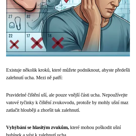
Existuje několik kroků, které můžete podniknout, abyste předešli
zalehnutí ucha. Mezi ně patří:
Pravidelné čištění uší, ale pouze vnější části ucha. Nepoužívejte
vatové tyčinky k čištění zvukovodu, protože by mohly ušní maz
zatlačit hlouběji a zhoršit tak zalehnutí.
Vyhýbání se hlasitým zvukům,
které mohou poškodit ušní
bubínek a vést k zalehnutí ucha.