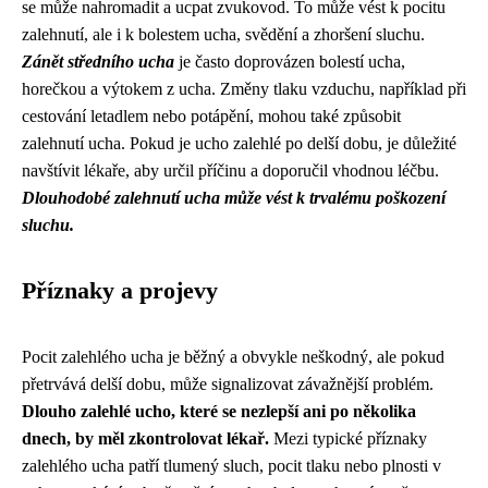
se může nahromadit a ucpat zvukovod. To může vést k pocitu
zalehnutí, ale i k bolestem ucha, svědění a zhoršení sluchu.
Zánět středního ucha
je často doprovázen bolestí ucha,
horečkou a výtokem z ucha. Změny tlaku vzduchu, například při
cestování letadlem nebo potápění, mohou také způsobit
zalehnutí ucha. Pokud je ucho zalehlé po delší dobu, je důležité
navštívit lékaře, aby určil příčinu a doporučil vhodnou léčbu.
Dlouhodobé zalehnutí ucha může vést k trvalému poškození
sluchu.
Příznaky a projevy
Pocit zalehlého ucha je běžný a obvykle neškodný, ale pokud
přetrvává delší dobu, může signalizovat závažnější problém.
Dlouho zalehlé ucho, které se nezlepší ani po několika
dnech, by měl zkontrolovat lékař.
Mezi typické příznaky
zalehlého ucha patří tlumený sluch, pocit tlaku nebo plnosti v