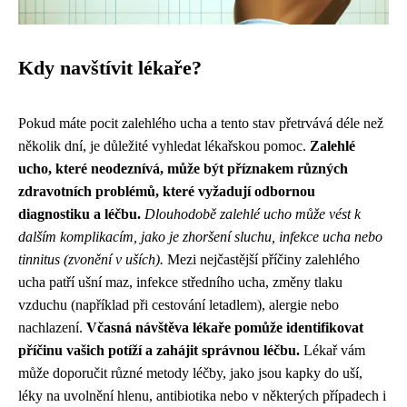
Kdy navštívit lékaře?
Pokud máte pocit zalehlého ucha a tento stav přetrvává déle než
několik dní, je důležité vyhledat lékařskou pomoc.
Zalehlé
ucho, které neodeznívá, může být příznakem různých
zdravotních problémů, které vyžadují odbornou
diagnostiku a léčbu.
Dlouhodobě zalehlé ucho může vést k
dalším komplikacím, jako je zhoršení sluchu, infekce ucha nebo
tinnitus (zvonění v uších).
Mezi nejčastější příčiny zalehlého
ucha patří ušní maz, infekce středního ucha, změny tlaku
vzduchu (například při cestování letadlem), alergie nebo
nachlazení.
Včasná návštěva lékaře pomůže identifikovat
příčinu vašich potíží a zahájit správnou léčbu.
Lékař vám
může doporučit různé metody léčby, jako jsou kapky do uší,
léky na uvolnění hlenu, antibiotika nebo v některých případech i