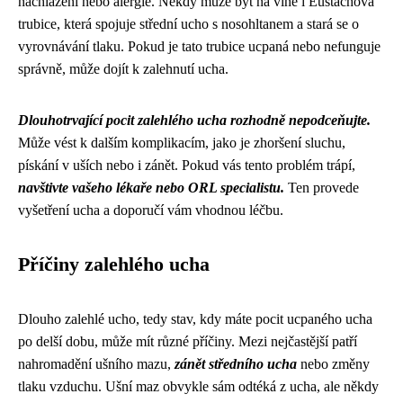
nachlazení nebo alergie. Někdy může být na vině i Eustachova
trubice, která spojuje střední ucho s nosohltanem a stará se o
vyrovnávání tlaku. Pokud je tato trubice ucpaná nebo nefunguje
správně, může dojít k zalehnutí ucha.
Dlouhotrvající pocit zalehlého ucha rozhodně nepodceňujte.
Může vést k dalším komplikacím, jako je zhoršení sluchu,
pískání v uších nebo i zánět. Pokud vás tento problém trápí,
navštivte vašeho lékaře nebo ORL specialistu.
Ten provede
vyšetření ucha a doporučí vám vhodnou léčbu.
Příčiny zalehlého ucha
Dlouho zalehlé ucho, tedy stav, kdy máte pocit ucpaného ucha
po delší dobu, může mít různé příčiny. Mezi nejčastější patří
nahromadění ušního mazu,
zánět středního ucha
nebo změny
tlaku vzduchu. Ušní maz obvykle sám odtéká z ucha, ale někdy