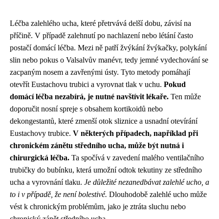
Léčba zalehlého ucha, které přetrvává delší dobu, závisí na
příčině. V případě zalehnutí po nachlazení nebo létání často
postačí domácí léčba. Mezi ně patří žvýkání žvýkačky, polykání
slin nebo pokus o Valsalvův manévr, tedy jemné vydechování se
zacpaným nosem a zavřenými ústy. Tyto metody pomáhají
otevřít Eustachovu trubici a vyrovnat tlak v uchu.
Pokud
domácí léčba nezabírá, je nutné navštívit lékaře.
Ten může
doporučit nosní spreje s obsahem kortikoidů nebo
dekongestantů, které zmenší otok sliznice a usnadní otevírání
Eustachovy trubice.
V některých případech, například při
chronickém zánětu středního ucha, může být nutná i
chirurgická léčba.
Ta spočívá v zavedení malého ventilačního
trubičky do bubínku, která umožní odtok tekutiny ze středního
ucha a vyrovnání tlaku.
Je důležité nezanedbávat zalehlé ucho, a
to i v případě, že není bolestivé.
Dlouhodobě zalehlé ucho může
vést k chronickým problémům, jako je ztráta sluchu nebo
chronický zánět středního ucha.