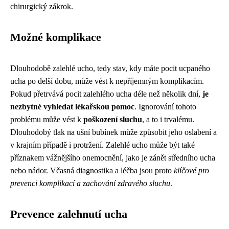
chirurgický zákrok.
Možné komplikace
Dlouhodobě zalehlé ucho, tedy stav, kdy máte pocit ucpaného
ucha po delší dobu, může vést k nepříjemným komplikacím.
Pokud přetrvává pocit zalehlého ucha déle než několik dní,
je
nezbytné vyhledat lékařskou pomoc
. Ignorování tohoto
problému může vést k
poškození sluchu
, a to i trvalému.
Dlouhodobý tlak na ušní bubínek může způsobit jeho oslabení a
v krajním případě i protržení. Zalehlé ucho může být také
příznakem vážnějšího onemocnění, jako je zánět středního ucha
nebo nádor. Včasná diagnostika a léčba jsou proto
klíčové pro
prevenci komplikací a zachování zdravého sluchu
.
Prevence zalehnutí ucha