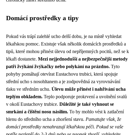
Domácí prostředky a tipy
Pokud vás trápí zalehlé ucho delší dobu, je na místě vyhledat
lékařskou pomoc. Existuje však několik domácích prostředků a
tipů, které mohou přinést úlevu od nepříjemných pocitů, než se k
lékaři dostanete.
Mezi nejjednodušší a nejbezpečnější metody
patří žvýkání žvýkačky nebo polykání na prázdno.
Tyto
pohyby pomáhají otevírat Eustachovu trubici, která spojuje
střední ucho s nosohltanem a je zodpovědná za vyrovnávání
tlaku ve středním uchu.
Úlevu může přinést i nahřívání ucha
teplým obkladem.
Teplo podporuje prokrvení a uvolnění svalů
v okolí Eustachovy trubice.
Důležité je také vyhnout se
smrkání a čištění nosu násilím.
To by mohlo vést k zatlačení
hlenu do středního ucha a zhoršení stavu.
Pamatujte však, že
domácí prostředky nenahrazují lékařskou péči. Pokud se vaše
potíže nezlepší do 2-3 dnů nebo se naopak zhorší, vyhledejte