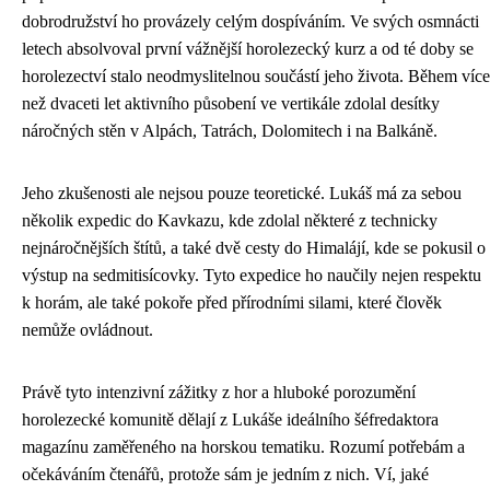
dobrodružství ho provázely celým dospíváním. Ve svých osmnácti
letech absolvoval první vážnější horolezecký kurz a od té doby se
horolezectví stalo neodmyslitelnou součástí jeho života. Během více
než dvaceti let aktivního působení ve vertikále zdolal desítky
náročných stěn v Alpách, Tatrách, Dolomitech i na Balkáně.
Jeho zkušenosti ale nejsou pouze teoretické. Lukáš má za sebou
několik expedic do Kavkazu, kde zdolal některé z technicky
nejnáročnějších štítů, a také dvě cesty do Himalájí, kde se pokusil o
výstup na sedmitisícovky. Tyto expedice ho naučily nejen respektu
k horám, ale také pokoře před přírodními silami, které člověk
nemůže ovládnout.
Právě tyto intenzivní zážitky z hor a hluboké porozumění
horolezecké komunitě dělají z Lukáše ideálního šéfredaktora
magazínu zaměřeného na horskou tematiku. Rozumí potřebám a
očekáváním čtenářů, protože sám je jedním z nich. Ví, jaké