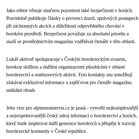
Jako editor věnuje značnou pozornost také bezpečnosti v horách.
Pravidelně publikuje články o prevenci úrazů, správných postupech
při záchranných akcích a důležitosti odpovědného chování v
horském prostředí. Bezpečnost považuje za absolutní prioritu a
snaží se prostřednictvím magazínu vzdělávat čtenáře v této oblasti.
Lukáš aktivně spolupracuje s Českým horolezeckým svazem,
horskou službou a dalšími organizacemi působícími v oblasti
horolezectví a outdoorových aktivit. Tyto kontakty mu umožňují
získávat exkluzivní informace a zajišťovat pro čtenáře magazínu
unikátní obsah.
Jeho vize pro alpinmontservis.cz je jasná - vytvořit nejkomplexnější
a nejrespektovanější český zdroj informací o horolezectví a horách,
který bude inspirovat další generace horolezců a přispěje k rozvoji
horolezecké komunity v České republice.