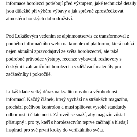
informace horolezci potřebují před výstupem, jaké technické detaily
jsou důležité při výběru výbavy a jak správně zprostředkovat
atmosféru horských dobrodružství.
Pod Lukášovým vedením se alpinmontservis.cz transformoval z
pouhého informačního webu na komplexní platformu, která nabízí
nejen aktuální zpravodajství ze světa horolezectví, ale také
podrobné průvodce výstupy, recenze vybavení, rozhovory s
českými i zahraničními horolezci a vzdělávací materiály pro
začátečníky i pokročilé.
Lukáš klade velký důraz na kvalitu obsahu a věrohodnost
informací. Každý článek, který vychází na stránkách magazínu,
prochází pečlivou kontrolou a musí splňovat vysoké standardy
odbornosti i čitatelnosti. Zároveň se snaží, aby magazín zůstal
přístupný i pro ty, kteří s horolezectvím teprve začínají a hledají
inspiraci pro své první kroky do vertikálního světa.