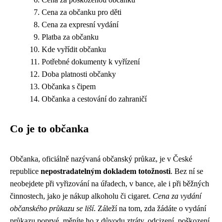
Cena za občanku pro děti
Cena za expresní vydání
Platba za občanku
Kde vyřídit občanku
Potřebné dokumenty k vyřízení
Doba platnosti občanky
Občanka s čipem
Občanka a cestování do zahraničí
Co je to občanka
Občanka, oficiálně nazývaná občanský průkaz, je v České
republice
nepostradatelným dokladem totožnosti
. Bez ní se
neobejdete při vyřizování na úřadech, v bance, ale i při běžných
činnostech, jako je nákup alkoholu či cigaret.
Cena za vydání
občanského průkazu se liší
. Záleží na tom, zda žádáte o vydání
průkazu poprvé, měníte ho z důvodu ztráty, odcizení, poškození,