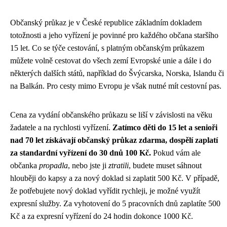
Občanský průkaz je v České republice základním dokladem
totožnosti a jeho vyřízení je povinné pro každého občana staršího
15 let. Co se týče cestování, s platným občanským průkazem
můžete volně cestovat do všech zemí Evropské unie a dále i do
některých dalších států, například do Švýcarska, Norska, Islandu či
na Balkán. Pro cesty mimo Evropu je však nutné mít cestovní pas.
Cena za vydání občanského průkazu se liší v závislosti na věku
žadatele a na rychlosti vyřízení.
Zatímco děti do 15 let a senioři
nad 70 let získávají občanský průkaz zdarma, dospělí zaplatí
za standardní vyřízení do 30 dnů 100 Kč.
Pokud vám ale
občanka
propadla
, nebo jste ji
ztratili
, budete muset sáhnout
hlouběji do kapsy a za nový doklad si zaplatit 500 Kč. V případě,
že potřebujete nový doklad vyřídit rychleji, je možné využít
expresní služby. Za vyhotovení do 5 pracovních dnů zaplatíte 500
Kč a za expresní vyřízení do 24 hodin dokonce 1000 Kč.