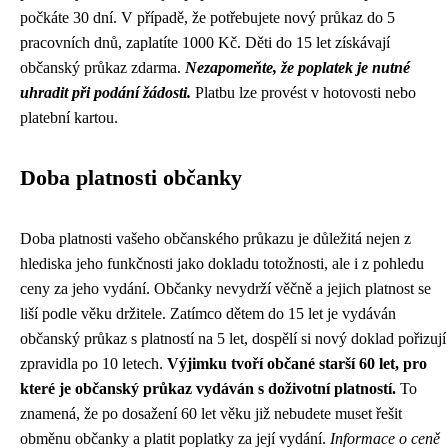
počkáte 30 dní. V případě, že potřebujete nový průkaz do 5
pracovních dnů, zaplatíte 1000 Kč. Děti do 15 let získávají
občanský průkaz zdarma.
Nezapomeňte, že poplatek je nutné
uhradit při podání žádosti.
Platbu lze provést v hotovosti nebo
platební kartou.
Doba platnosti občanky
Doba platnosti vašeho občanského průkazu je důležitá nejen z
hlediska jeho funkčnosti jako dokladu totožnosti, ale i z pohledu
ceny za jeho vydání. Občanky nevydrží věčně a jejich platnost se
liší podle věku držitele. Zatímco dětem do 15 let je vydáván
občanský průkaz s platností na 5 let, dospělí si nový doklad pořizují
zpravidla po 10 letech.
Výjimku tvoří občané starší 60 let, pro
které je občanský průkaz vydáván s doživotní platností.
To
znamená, že po dosažení 60 let věku již nebudete muset řešit
obměnu občanky a platit poplatky za její vydání.
Informace o ceně