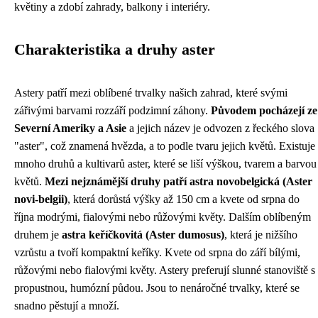
květiny a zdobí zahrady, balkony i interiéry.
Charakteristika a druhy aster
Astery patří mezi oblíbené trvalky našich zahrad, které svými
zářivými barvami rozzáří podzimní záhony.
Původem pocházejí ze
Severní Ameriky a Asie
a jejich název je odvozen z řeckého slova
"aster", což znamená hvězda, a to podle tvaru jejich květů. Existuje
mnoho druhů a kultivarů aster, které se liší výškou, tvarem a barvou
květů.
Mezi nejznámější druhy patří astra novobelgická (Aster
novi-belgii)
, která dorůstá výšky až 150 cm a kvete od srpna do
října modrými, fialovými nebo růžovými květy. Dalším oblíbeným
druhem je
astra keříčkovitá (Aster dumosus)
, která je nižšího
vzrůstu a tvoří kompaktní keříky. Kvete od srpna do září bílými,
růžovými nebo fialovými květy. Astery preferují slunné stanoviště s
propustnou, humózní půdou. Jsou to nenáročné trvalky, které se
snadno pěstují a množí.