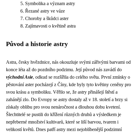
Symbolika a význam astry
Řezané astry ve váze
Choroby a škůdci aster
Zajímavosti o květině astra
Původ a historie astry
Astra, česky hvězdnice, nás okouzluje svými zářivými barvami od
konce léta až do pozdního podzimu. Její původ nás zavádí do
východní Asie
, odkud se rozšířila do celého světa. První zmínky o
pěstování aster pocházejí z Číny, kde byly tyto květiny ceněny pro
svou krásu a symboliku. Věřilo se, že astry přinášejí štěstí a
zahánějí zlo. Do Evropy se astry dostaly až v 18. století a brzy si
získaly oblibu pro svou nenáročnost a dlouhou dobu kvetení.
Šlechtitelé se pustili do křížení různých druhů a výsledkem je
nepřeberné množství kultivarů, které se liší barvou, tvarem i
velikostí květů. Dnes patří astry mezi nejoblíbenější podzimní