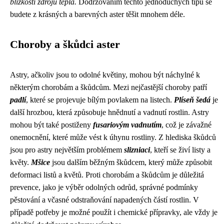
blízkosti zdrojů tepla.
Dodržováním těchto jednoduchých tipů se
budete z krásných a barevných aster těšit mnohem déle.
Choroby a škůdci aster
Astry, ačkoliv jsou to odolné květiny, mohou být náchylné k
některým chorobám a škůdcům. Mezi nejčastější choroby patří
padlí
, které se projevuje bílým povlakem na listech.
Plíseň šedá
je
další hrozbou, která způsobuje hnědnutí a vadnutí rostlin. Astry
mohou být také postiženy
fusariovým vadnutím
, což je závažné
onemocnění, které může vést k úhynu rostliny. Z hlediska škůdců
jsou pro astry největším problémem
slizniaci
, kteří se živí listy a
květy.
Mšice
jsou dalším běžným škůdcem, který může způsobit
deformaci listů a květů. Proti chorobám a škůdcům je důležitá
prevence, jako je výběr odolných odrůd, správné podmínky
pěstování a včasné odstraňování napadených částí rostlin. V
případě potřeby je možné použít i chemické přípravky, ale vždy je