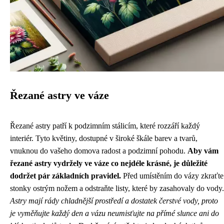
Řezané astry ve váze
Řezané astry patří k podzimním stálicím, které rozzáří každý
interiér. Tyto květiny, dostupné v široké škále barev a tvarů,
vnuknou do vašeho domova radost a podzimní pohodu.
Aby vám
řezané astry vydržely ve váze co nejdéle krásné, je důležité
dodržet pár základních pravidel.
Před umístěním do vázy zkraťte
stonky ostrým nožem a odstraňte listy, které by zasahovaly do vody.
Astry mají rády chladnější prostředí a dostatek čerstvé vody, proto
je vyměňujte každý den a vázu neumisťujte na přímé slunce ani do