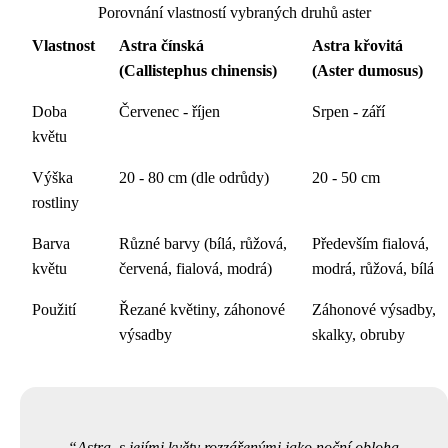
Porovnání vlastností vybraných druhů aster
Vlastnost
Astra čínská
Astra křovitá
(Callistephus chinensis)
(Aster dumosus)
Doba
Červenec - říjen
Srpen - září
květu
Výška
20 - 80 cm (dle odrůdy)
20 - 50 cm
rostliny
Barva
Různé barvy (bílá, růžová,
Především fialová,
květu
červená, fialová, modrá)
modrá, růžová, bílá
Použití
Řezané květiny, záhonové
Záhonové výsadby,
výsadby
skalky, obruby
Astra, s jejími květy rozzářenými jako noční obloha