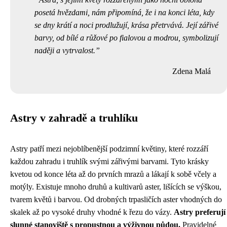
posetá hvězdami, nám připomíná, že i na konci léta, kdy
se dny krátí a noci prodlužují, krása přetrvává. Její zářivé
barvy, od bílé a růžové po fialovou a modrou, symbolizují
naději a vytrvalost.
Zdena Malá
Astry v zahradě a truhlíku
Astry patří mezi nejoblíbenější podzimní květiny, které rozzáří
každou zahradu i truhlík svými zářivými barvami. Tyto krásky
kvetou od konce léta až do prvních mrazů a lákají k sobě včely a
motýly. Existuje mnoho druhů a kultivarů aster, lišících se výškou,
tvarem květů i barvou. Od drobných trpasličích aster vhodných do
skalek až po vysoké druhy vhodné k řezu do vázy.
Astry preferují
slunné stanoviště s propustnou a výživnou půdou.
Pravidelné