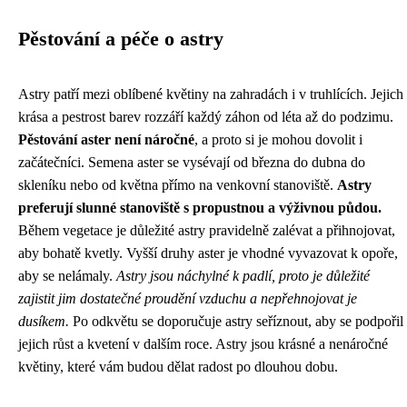
Pěstování a péče o astry
Astry patří mezi oblíbené květiny na zahradách i v truhlících. Jejich
krása a pestrost barev rozzáří každý záhon od léta až do podzimu.
Pěstování aster není náročné
, a proto si je mohou dovolit i
začátečníci. Semena aster se vysévají od března do dubna do
skleníku nebo od května přímo na venkovní stanoviště.
Astry
preferují slunné stanoviště s propustnou a výživnou půdou.
Během vegetace je důležité astry pravidelně zalévat a přihnojovat,
aby bohatě kvetly. Vyšší druhy aster je vhodné vyvazovat k opoře,
aby se nelámaly.
Astry jsou náchylné k padlí, proto je důležité
zajistit jim dostatečné proudění vzduchu a nepřehnojovat je
dusíkem.
Po odkvětu se doporučuje astry seříznout, aby se podpořil
jejich růst a kvetení v dalším roce. Astry jsou krásné a nenáročné
květiny, které vám budou dělat radost po dlouhou dobu.