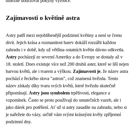
důležité dodržovat pokyny výrobce.
Zajímavosti o květině astra
Astry patří mezi nejoblíbenější podzimní květiny a není se čemu
divit. Jejich krása a rozmanitost barev dokáží rozzářit každou
zahradu i v době, kdy už většina ostatních květin dávno odkvetla.
Astry
pocházejí ze severní Ameriky a do Evropy se dostaly až v
18. století. Dnes existuje více než 200 druhů aster, které se liší nejen
barvou květů, ale i tvarem a výškou.
Zajímavostí je
, že název astra
pochází z řeckého slova "astron", což znamená hvězda. Tento
název získaly díky tvaru svých květů, které hvězdu skutečně
připomínají.
Astry jsou symbolem
trpělivosti, elegance a
vzpomínek. Často se proto používají do smutečních vazeb, ale i
jako dárek pro potěšení. Ať už si astry zasadíte na zahradu, nebo si
je nařežete do vázy, určitě vám svými krásnými květy zpříjemní
podzimní dny.