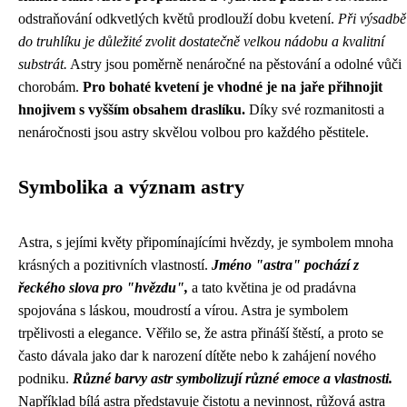
odstraňování odkvetlých květů prodlouží dobu kvetení.
Při výsadbě
do truhlíku je důležité zvolit dostatečně velkou nádobu a kvalitní
substrát.
Astry jsou poměrně nenáročné na pěstování a odolné vůči
chorobám.
Pro bohaté kvetení je vhodné je na jaře přihnojit
hnojivem s vyšším obsahem draslíku.
Díky své rozmanitosti a
nenáročnosti jsou astry skvělou volbou pro každého pěstitele.
Symbolika a význam astry
Astra, s jejími květy připomínajícími hvězdy, je symbolem mnoha
krásných a pozitivních vlastností.
Jméno "astra" pochází z
řeckého slova pro "hvězdu",
a tato květina je od pradávna
spojována s láskou, moudrostí a vírou. Astra je symbolem
trpělivosti a elegance. Věřilo se, že astra přináší štěstí, a proto se
často dávala jako dar k narození dítěte nebo k zahájení nového
podniku.
Různé barvy astr symbolizují různé emoce a vlastnosti.
Například bílá astra představuje čistotu a nevinnost, růžová astra