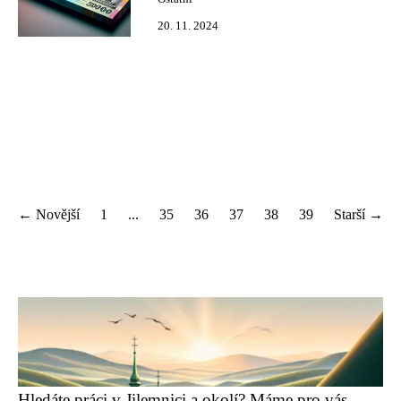
20. 11. 2024
← Novější
1
...
35
36
37
38
39
Starší →
Hledáte práci v Jilemnici a okolí? Máme pro vás