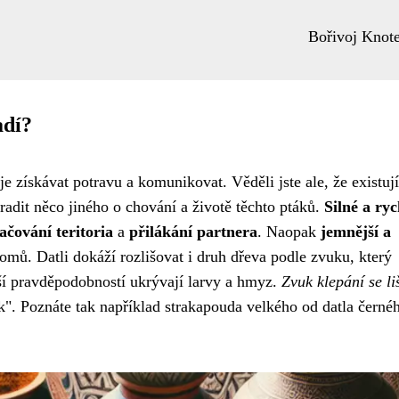
Bořivoj Knot
adí?
je získávat potravu a komunikovat. Věděli jste ale, že existuj
adit něco jiného o chování a životě těchto ptáků.
Silné a ryc
ačování teritoria
a
přilákání partnera
. Naopak
jemnější a
omů. Datli dokáží rozlišovat i druh dřeva podle zvuku, který
tší pravděpodobností ukrývají larvy a hmyz.
Zvuk klepání se li
k". Poznáte tak například strakapouda velkého od datla černéh