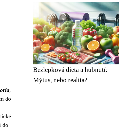
Bezlepková dieta a hubnutí:
Mýtus, nebo realita?
toria
,
em do
mické
í do