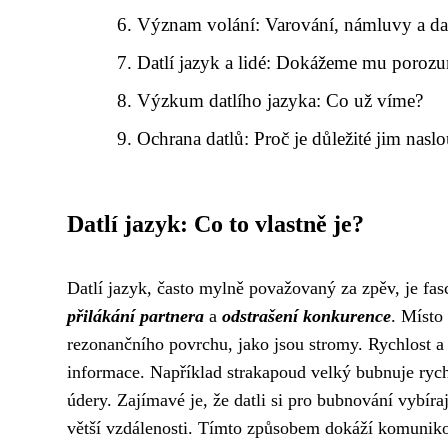
Význam volání: Varování, námluvy a da
Datlí jazyk a lidé: Dokážeme mu poroz
Výzkum datlího jazyka: Co už víme?
Ochrana datlů: Proč je důležité jim nasl
Datlí jazyk: Co to vlastně je?
Datlí jazyk, často mylně považovaný za zpěv, je fa
přilákání partnera
a
odstrašení konkurence
. Místo
rezonančního povrchu, jako jsou stromy. Rychlost a 
informace. Například strakapoud velký bubnuje ryc
údery. Zajímavé je, že datli si pro bubnování vybíra
větší vzdálenosti. Tímto způsobem dokáží komuniko