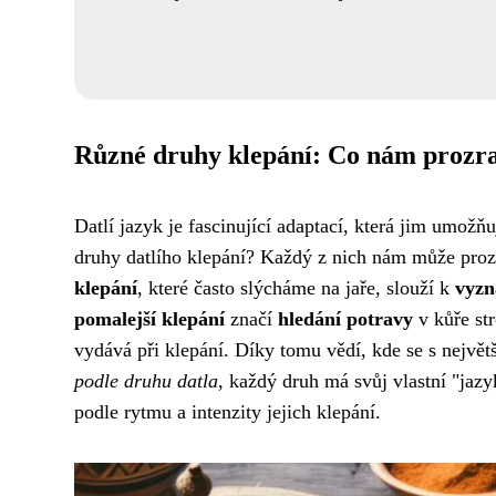
Různé druhy klepání: Co nám prozr
Datlí jazyk je fascinující adaptací, která jim umožňu
druhy datlího klepání? Každý z nich nám může prozr
klepání
, které často slýcháme na jaře, slouží k
vyzn
pomalejší klepání
značí
hledání potravy
v kůře str
vydává při klepání. Díky tomu vědí, kde se s nejvě
podle druhu datla
, každý druh má svůj vlastní "jazy
podle rytmu a intenzity jejich klepání.