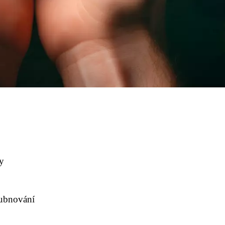
vy
bubnování