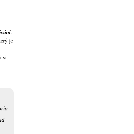
ívání
.
erý je
i si
e
oria
ud