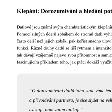
Klepání: Dorozumívání a hledání po
Datlové jsou známí svým charakteristickým klepáním
Pomocí silných úderů zobákem do stromů datli vyh
často delší než jejich zobák, pak kořist snadno ulo
funkci. Různé druhy datlů se liší rytmem a intenzito
tak dávají vzájemně najevo svou přítomnost a samice
fascinujícím příkladem toho, jak ptáci dokáží využí
O dorozumívání datlů toho stále víme jen 
a přivolávání partnera, je sice slyšet na v
existují, nám zatím unikají.