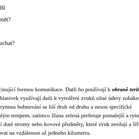
lší
umět?
ouchat?
scinující formou komunikace. Datli ho používají k
obraně teri
 hlasivek využívají datli k vytváření zvuků silné údery zobák
rytmus bubnování se liší druh od druhu a nesou specifické
hlým tempem, zatímco žluna zelená preferuje pomalejší a ryt
jí duté stromy nebo kovové předměty, které zvuk zesilují a šíř
vat na vzdálenost až jednoho kilometru.