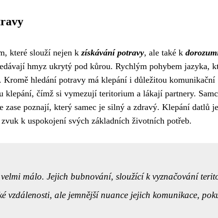
travy
, které slouží nejen k
získávání potravy
, ale také k
dorozum
ledávají hmyz ukrytý pod kůrou. Rychlým pohybem jazyka, kt
ví. Kromě hledání potravy má klepání i důležitou komunikační
u klepání, čímž si vymezují teritorium a lákají partnery. Samc
 zase poznají, který samec je silný a zdravý. Klepání datlů j
t zvuk k uspokojení svých základních životních potřeb.
velmi málo. Jejich bubnování, sloužící k vyznačování terit
elké vzdálenosti, ale jemnější nuance jejich komunikace, pok