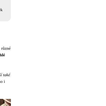
ek
í různé
hlé
ší také
o i