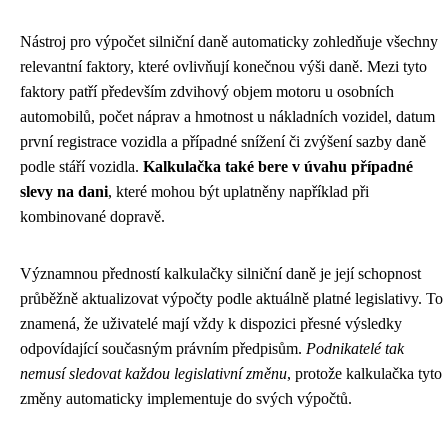
Nástroj pro výpočet silniční daně automaticky zohledňuje všechny
relevantní faktory, které ovlivňují konečnou výši daně. Mezi tyto
faktory patří především zdvihový objem motoru u osobních
automobilů, počet náprav a hmotnost u nákladních vozidel, datum
první registrace vozidla a případné snížení či zvýšení sazby daně
podle stáří vozidla.
Kalkulačka také bere v úvahu případné
slevy na dani
, které mohou být uplatněny například při
kombinované dopravě.
Významnou předností kalkulačky silniční daně je její schopnost
průběžně aktualizovat výpočty podle aktuálně platné legislativy. To
znamená, že uživatelé mají vždy k dispozici přesné výsledky
odpovídající současným právním předpisům.
Podnikatelé tak
nemusí sledovat každou legislativní změnu
, protože kalkulačka tyto
změny automaticky implementuje do svých výpočtů.