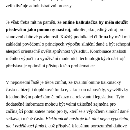
zefektivňuje administrativní procesy.
Je však třeba mít na paměti, že
online kalkulačka by měla sloužit
především jako pomocný nástroj
, nikoliv jako jediný zdroj pro
stanovení daňové povinnosti. Každý podnikatel či firma by měli mít
základní povědomí o principech výpočtu silniční daně a být schopni
alespoň orientačně ověřit správnost výsledku. Kombinace znalosti
ručního výpočtu a využívání moderních technologických nástrojů
představuje optimální přístup k této problematice.
V neposlední řadě je třeba zmínit, že kvalitní online kalkulačky
často nabízejí i doplňkové funkce, jako jsou nápovědy, vysvětlivky
k jednotlivým položkám či odkazy na relevantní legislativu. Tyto
dodatečné informace mohou být velmi užitečné zejména pro
začínající podnikatele nebo pro ty, kteří se s výpočtem silniční daně
setkávají méně často.
Elektronické nástroje tak plní nejen výpočetní,
ale i vzdělávací funkci
, což přispívá k lepšímu porozumění daňové