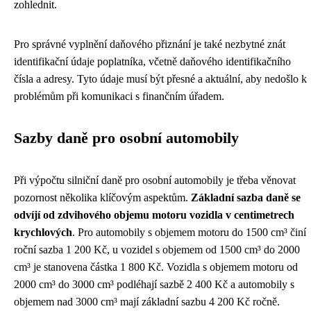
zohlednit.
Pro správné vyplnění daňového přiznání je také nezbytné znát
identifikační údaje poplatníka, včetně daňového identifikačního
čísla a adresy. Tyto údaje musí být přesné a aktuální, aby nedošlo k
problémům při komunikaci s finančním úřadem.
Sazby daně pro osobní automobily
Při výpočtu silniční daně pro osobní automobily je třeba věnovat
pozornost několika klíčovým aspektům.
Základní sazba daně se
odvíjí od zdvihového objemu motoru vozidla v centimetrech
krychlových
. Pro automobily s objemem motoru do 1500 cm³ činí
roční sazba 1 200 Kč, u vozidel s objemem od 1500 cm³ do 2000
cm³ je stanovena částka 1 800 Kč. Vozidla s objemem motoru od
2000 cm³ do 3000 cm³ podléhají sazbě 2 400 Kč a automobily s
objemem nad 3000 cm³ mají základní sazbu 4 200 Kč ročně.