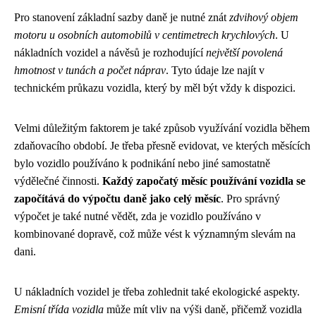
Pro stanovení základní sazby daně je nutné znát
zdvihový objem
motoru u osobních automobilů v centimetrech krychlových
. U
nákladních vozidel a návěsů je rozhodující
největší povolená
hmotnost v tunách a počet náprav
. Tyto údaje lze najít v
technickém průkazu vozidla, který by měl být vždy k dispozici.
Velmi důležitým faktorem je také způsob využívání vozidla během
zdaňovacího období. Je třeba přesně evidovat, ve kterých měsících
bylo vozidlo používáno k podnikání nebo jiné samostatně
výdělečné činnosti.
Každý započatý měsíc používání vozidla se
započítává do výpočtu daně jako celý měsíc
. Pro správný
výpočet je také nutné vědět, zda je vozidlo používáno v
kombinované dopravě, což může vést k významným slevám na
dani.
U nákladních vozidel je třeba zohlednit také ekologické aspekty.
Emisní třída vozidla
může mít vliv na výši daně, přičemž vozidla