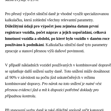
Pro přesný výpočet silniční daně je vhodné využít specializovanou
kalkulačku, která zohlední všechny relevantní parametry.
Důležitými údaji pro výpočet jsou zejména datum první
registrace vozidla, počet náprav a jejich uspořádání, celková
hmotnost vozidla a období, po které bylo vozidlo v daném roce
používáno k podnikání
. Kalkulačka silniční daně tyto parametry
zpracuje a stanoví přesnou výši daňové povinnosti.
V případě nákladních vozidel používaných v kombinované dopravě
se uplatňuje další snížení sazby daně. Toto snížení může dosáhnout
až 90% v závislosti na počtu jízd uskutečněných v režimu
kombinované dopravy.
Pro nárok na toto snížení je nutné vést
přesnou evidenci jízd a mít k dispozici potřebné doklady pro
případnou kontrolu
.
Při stanovení sazby daně je také důležité správně určit kategorii