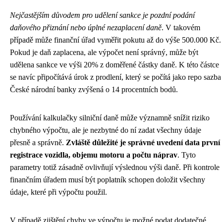
Nejčastějším důvodem pro udělení sankce je pozdní podání
daňového přiznání nebo úplné nezaplacení daně
. V takovém
případě může finanční úřad vyměřit pokutu až do výše 500.000 Kč.
Pokud je daň zaplacena, ale výpočet není správný, může být
udělena sankce ve výši 20% z doměřené částky daně. K této částce
se navíc připočítává úrok z prodlení, který se počítá jako repo sazba
České národní banky zvýšená o 14 procentních bodů.
Používání kalkulačky silniční daně může významně snížit riziko
chybného výpočtu, ale je nezbytné do ní zadat všechny údaje
přesně a správně.
Zvláště důležité je správné uvedení data první
registrace vozidla, objemu motoru a počtu náprav
. Tyto
parametry totiž zásadně ovlivňují výslednou výši daně. Při kontrole
finančním úřadem musí být poplatník schopen doložit všechny
údaje, které při výpočtu použil.
V případě zjištění chyby ve výpočtu je možné podat dodatečné