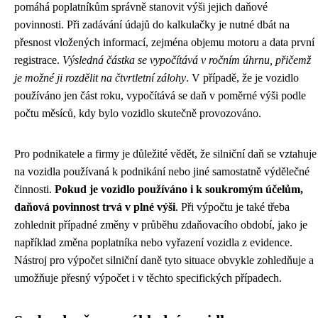
pomáhá poplatníkům správně stanovit výši jejich daňové
povinnosti. Při zadávání údajů do kalkulačky je nutné dbát na
přesnost vložených informací, zejména objemu motoru a data první
registrace.
Výsledná částka se vypočítává v ročním úhrnu, přičemž
je možné ji rozdělit na čtvrtletní zálohy
. V případě, že je vozidlo
používáno jen část roku, vypočítává se daň v poměrné výši podle
počtu měsíců, kdy bylo vozidlo skutečně provozováno.
Pro podnikatele a firmy je důležité vědět, že silniční daň se vztahuje
na vozidla používaná k podnikání nebo jiné samostatně výdělečné
činnosti.
Pokud je vozidlo používáno i k soukromým účelům,
daňová povinnost trvá v plné výši
. Při výpočtu je také třeba
zohlednit případné změny v průběhu zdaňovacího období, jako je
například změna poplatníka nebo vyřazení vozidla z evidence.
Nástroj pro výpočet silniční daně tyto situace obvykle zohledňuje a
umožňuje přesný výpočet i v těchto specifických případech.