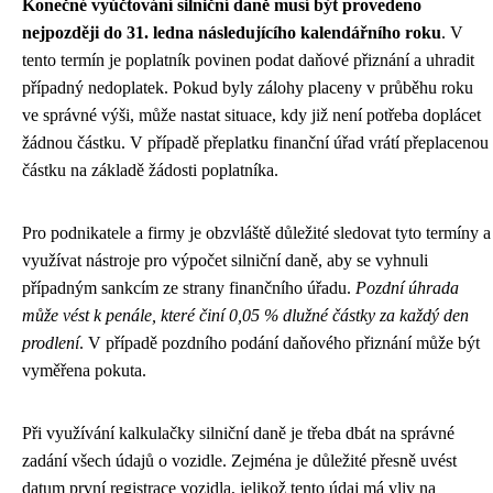
Konečné vyúčtování silniční daně musí být provedeno
nejpozději do 31. ledna následujícího kalendářního roku
. V
tento termín je poplatník povinen podat daňové přiznání a uhradit
případný nedoplatek. Pokud byly zálohy placeny v průběhu roku
ve správné výši, může nastat situace, kdy již není potřeba doplácet
žádnou částku. V případě přeplatku finanční úřad vrátí přeplacenou
částku na základě žádosti poplatníka.
Pro podnikatele a firmy je obzvláště důležité sledovat tyto termíny a
využívat nástroje pro výpočet silniční daně, aby se vyhnuli
případným sankcím ze strany finančního úřadu.
Pozdní úhrada
může vést k penále, které činí 0,05 % dlužné částky za každý den
prodlení
. V případě pozdního podání daňového přiznání může být
vyměřena pokuta.
Při využívání kalkulačky silniční daně je třeba dbát na správné
zadání všech údajů o vozidle. Zejména je důležité přesně uvést
datum první registrace vozidla, jelikož tento údaj má vliv na