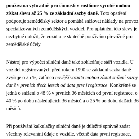
používaná výhradně pro činnosti v rostlinné výrobě mohou
získat slevu až 25 % ze základní sazby daně
. Toto opatření
podporuje zemědělský sektor a pomáhá snižovat náklady na provoz
specializovaných zemědělských vozidel. Pro uplatnění této slevy je
nezbytné doložit, že vozidlo je skutečně používáno převážně pro
zemědělské účely.
Nástroj pro výpočet silniční daně také zohledňuje stáří vozidla. U
vozidel registrovaných před rokem 1990 se základní sazba daně
zvyšuje o 25 %, zatímco
novější vozidla mohou získat snížení sazby
daně v prvních třech letech od data první registrace
. Konkrétně se
jedná o snížení o 48 % v prvních 36 měsících od první registrace, o
40 % po dobu následujících 36 měsíců a o 25 % po dobu dalších 36
měsíců.
Při používání kalkulačky silniční daně je důležité správně zadat
všechny relevantní údaje o vozidle, včetně data první registrace,