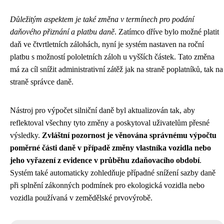
Důležitým aspektem je také změna v termínech pro podání
daňového přiznání a platbu daně
. Zatímco dříve bylo možné platit
daň ve čtvrtletních zálohách, nyní je systém nastaven na roční
platbu s možností pololetních záloh u vyšších částek. Tato změna
má za cíl snížit administrativní zátěž jak na straně poplatníků, tak na
straně správce daně.
Nástroj pro výpočet silniční daně byl aktualizován tak, aby
reflektoval všechny tyto změny a poskytoval uživatelům přesné
výsledky.
Zvláštní pozornost je věnována správnému výpočtu
poměrné části daně v případě změny vlastníka vozidla nebo
jeho vyřazení z evidence v průběhu zdaňovacího období
.
Systém také automaticky zohledňuje případné snížení sazby daně
při splnění zákonných podmínek pro ekologická vozidla nebo
vozidla používaná v zemědělské prvovýrobě.