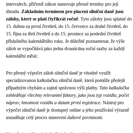
intervalech, přičemž zákon stanovuje přesné termíny pro její
úhradu.
Základním termínem pro placení silniční daně jsou
zálohy, které se platí čtyřikrát ročně
. Tyto zálohy jsou splatné do
15. dubna za první čtvrtletí, do 15. července za druhé čtvrtletí, do
15. října za třetí čtvrtletí a do 15. prosince za poslední čtvrtletí
příslušného kalendářního roku. Je důležité poznamenat, že výše
záloh se vypočítává jako jedna dvanáctina roční sazby za každý
kalendářní měsíc.
Pro přesný výpočet záloh silniční daně je vhodné využít
specializovanou kalkulačku silniční daně, která pomůže předejít
případným chybám a zajistí správnou výši platby.
Tato kalkulačka
zohledňuje všechny relevantní faktory, jako jsou typ vozidla, počet
náprav, hmotnost vozidla a datum první registrace
. Nástroj pro
výpočet silniční daně je dostupný online a jeho používání výrazně
usnadňuje celý proces stanovení daňové povinnosti.