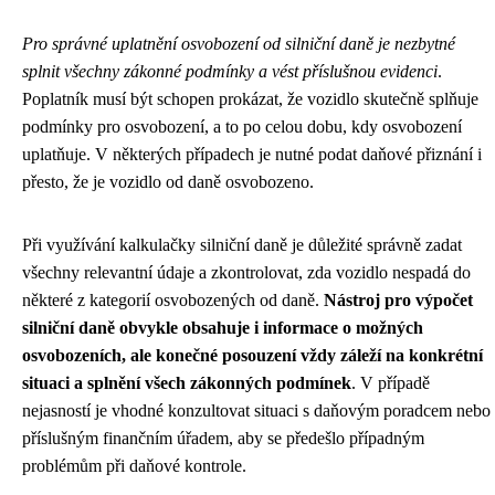
Pro správné uplatnění osvobození od silniční daně je nezbytné
splnit všechny zákonné podmínky a vést příslušnou evidenci
.
Poplatník musí být schopen prokázat, že vozidlo skutečně splňuje
podmínky pro osvobození, a to po celou dobu, kdy osvobození
uplatňuje. V některých případech je nutné podat daňové přiznání i
přesto, že je vozidlo od daně osvobozeno.
Při využívání kalkulačky silniční daně je důležité správně zadat
všechny relevantní údaje a zkontrolovat, zda vozidlo nespadá do
některé z kategorií osvobozených od daně.
Nástroj pro výpočet
silniční daně obvykle obsahuje i informace o možných
osvobozeních, ale konečné posouzení vždy záleží na konkrétní
situaci a splnění všech zákonných podmínek
. V případě
nejasností je vhodné konzultovat situaci s daňovým poradcem nebo
příslušným finančním úřadem, aby se předešlo případným
problémům při daňové kontrole.