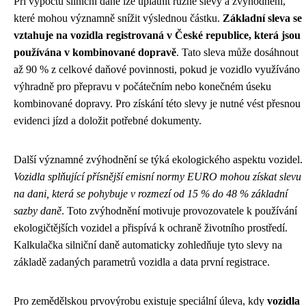
Při výpočtu silniční daně lze uplatnit různé slevy a zvýhodnění,
které mohou významně snížit výslednou částku.
Základní sleva se
vztahuje na vozidla registrovaná v České republice, která jsou
používána v kombinované dopravě
. Tato sleva může dosáhnout
až 90 % z celkové daňové povinnosti, pokud je vozidlo využíváno
výhradně pro přepravu v počátečním nebo konečném úseku
kombinované dopravy. Pro získání této slevy je nutné vést přesnou
evidenci jízd a doložit potřebné dokumenty.
Další významné zvýhodnění se týká ekologického aspektu vozidel.
Vozidla splňující přísnější emisní normy EURO mohou získat slevu
na dani, která se pohybuje v rozmezí od 15 % do 48 % základní
sazby daně
. Toto zvýhodnění motivuje provozovatele k používání
ekologičtějších vozidel a přispívá k ochraně životního prostředí.
Kalkulačka silniční daně automaticky zohledňuje tyto slevy na
základě zadaných parametrů vozidla a data první registrace.
Pro zemědělskou prvovýrobu existuje speciální úleva, kdy
vozidla