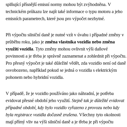
splňující přísnější emisní normy mohou být zvýhodněna. V
technickém průkazu lze najít také informace o typu motoru a jeho
emisních parametrech, které jsou pro výpočet nezbytné.
Při výpočtu silniční daně je nutné vzít v úvahu i případné změny v
průběhu roku, jako je
změna vlastníka vozidla nebo změna
využití vozidla
. Tyto změny mohou ovlivnit výši daňové
povinnosti a je třeba je správně zaznamenat a zohlednit při výpočtu.
Pro přesný výpočet je také důležité vědět, zda vozidlo není od daně
osvobozeno, například pokud se jedná o vozidla s elektrickým
pohonem nebo hybridní vozidla.
V případě, že je vozidlo používáno jako náhradní, je potřeba
evidovat přesné období jeho využití.
Stejně tak je důležité evidovat
případné období, kdy bylo vozidlo vyřazeno z provozu nebo kdy
byla registrace vozidla dočasně zrušena
. Všechny tyto okolnosti
mají přímý vliv na výši silniční daně a je třeba je při výpočtu