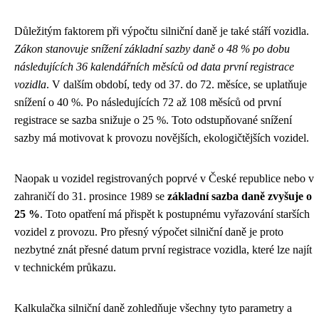
Důležitým faktorem při výpočtu silniční daně je také stáří vozidla.
Zákon stanovuje snížení základní sazby daně o 48 % po dobu
následujících 36 kalendářních měsíců od data první registrace
vozidla
. V dalším období, tedy od 37. do 72. měsíce, se uplatňuje
snížení o 40 %. Po následujících 72 až 108 měsíců od první
registrace se sazba snižuje o 25 %. Toto odstupňované snížení
sazby má motivovat k provozu novějších, ekologičtějších vozidel.
Naopak u vozidel registrovaných poprvé v České republice nebo v
zahraničí do 31. prosince 1989 se
základní sazba daně zvyšuje o
25 %
. Toto opatření má přispět k postupnému vyřazování starších
vozidel z provozu. Pro přesný výpočet silniční daně je proto
nezbytné znát přesné datum první registrace vozidla, které lze najít
v technickém průkazu.
Kalkulačka silniční daně zohledňuje všechny tyto parametry a