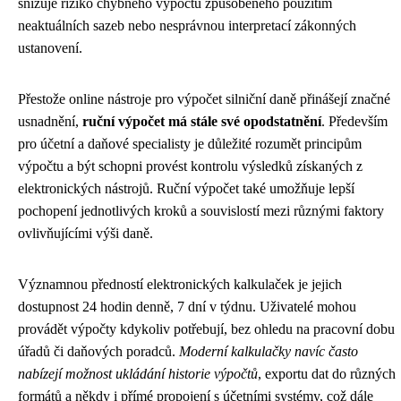
snižuje riziko chybného výpočtu způsobeného použitím
neaktuálních sazeb nebo nesprávnou interpretací zákonných
ustanovení.
Přestože online nástroje pro výpočet silniční daně přinášejí značné
usnadnění,
ruční výpočet má stále své opodstatnění
. Především
pro účetní a daňové specialisty je důležité rozumět principům
výpočtu a být schopni provést kontrolu výsledků získaných z
elektronických nástrojů. Ruční výpočet také umožňuje lepší
pochopení jednotlivých kroků a souvislostí mezi různými faktory
ovlivňujícími výši daně.
Významnou předností elektronických kalkulaček je jejich
dostupnost 24 hodin denně, 7 dní v týdnu. Uživatelé mohou
provádět výpočty kdykoliv potřebují, bez ohledu na pracovní dobu
úřadů či daňových poradců.
Moderní kalkulačky navíc často
nabízejí možnost ukládání historie výpočtů
, exportu dat do různých
formátů a někdy i přímé propojení s účetními systémy, což dále