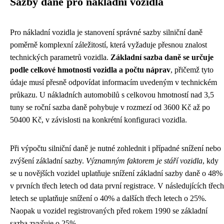
Sazby daně pro nákladní vozidla
Pro nákladní vozidla je stanovení správné sazby silniční daně
poměrně komplexní záležitostí, která vyžaduje přesnou znalost
technických parametrů vozidla.
Základní sazba daně se určuje
podle celkové hmotnosti vozidla a počtu náprav
, přičemž tyto
údaje musí přesně odpovídat informacím uvedeným v technickém
průkazu. U nákladních automobilů s celkovou hmotností nad 3,5
tuny se roční sazba daně pohybuje v rozmezí od 3600 Kč až po
50400 Kč, v závislosti na konkrétní konfiguraci vozidla.
Při výpočtu silniční daně je nutné zohlednit i případné snížení nebo
zvýšení základní sazby.
Významným faktorem je stáří vozidla
, kdy
se u novějších vozidel uplatňuje snížení základní sazby daně o 48%
v prvních třech letech od data první registrace. V následujících třech
letech se uplatňuje snížení o 40% a dalších třech letech o 25%.
Naopak u vozidel registrovaných před rokem 1990 se základní
sazba zvyšuje o 25%.