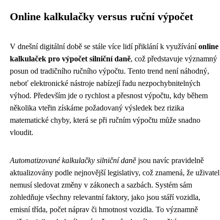
Online kalkulačky versus ruční výpočet
V dnešní digitální době se stále více lidí přiklání k využívání
online
kalkulaček pro výpočet silniční daně
, což představuje významný
posun od tradičního ručního výpočtu. Tento trend není náhodný,
neboť elektronické nástroje nabízejí řadu nezpochybnitelných
výhod. Především jde o rychlost a přesnost výpočtu, kdy během
několika vteřin získáme požadovaný výsledek bez rizika
matematické chyby, která se při ručním výpočtu může snadno
vloudit.
Automatizované kalkulačky silniční daně
jsou navíc pravidelně
aktualizovány podle nejnovější legislativy, což znamená, že uživatel
nemusí sledovat změny v zákonech a sazbách. Systém sám
zohledňuje všechny relevantní faktory, jako jsou stáří vozidla,
emisní třída, počet náprav či hmotnost vozidla. To významně