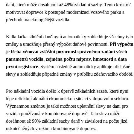
dani, která může dosáhnout až 48% základní sazby. Tento krok má
motivovat dopravce k postupné modernizaci vozového parku a
přechodu na ekologičtější vozidla.
Kalkulačka silniční daně nyní automaticky zohledňuje všechny tyto
změny a umožňuje přesný výpočet daňové povinnosti.
Při výpočtu
je třeba věnovat zvláštní pozornost správnému zadání všech
parametrů vozidla, zejména počtu náprav, hmotnosti a data
první registrace
. Systém následně automaticky aplikuje příslušné
slevy a zohledňuje případné změny v průběhu zdaňovacího období.
Pro nákladní vozidla došlo k úpravě základních sazeb, které nyní
lépe reflektují aktuální ekonomickou situaci v dopravním sektoru.
Významnou změnou je také možnost uplatnění slevy na dani pro
vozidla používaná v kombinované dopravě. Tato sleva může
dosáhnout až 90% základní sazby daně v závislosti na počtu jízd
uskutečněných v režimu kombinované dopravy.