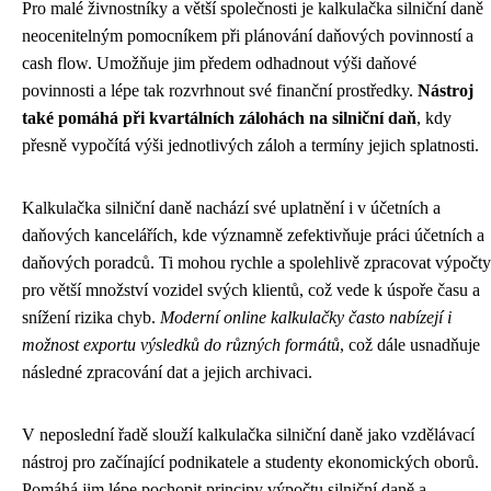
Pro malé živnostníky a větší společnosti je kalkulačka silniční daně
neocenitelným pomocníkem při plánování daňových povinností a
cash flow. Umožňuje jim předem odhadnout výši daňové
povinnosti a lépe tak rozvrhnout své finanční prostředky.
Nástroj
také pomáhá při kvartálních zálohách na silniční daň
, kdy
přesně vypočítá výši jednotlivých záloh a termíny jejich splatnosti.
Kalkulačka silniční daně nachází své uplatnění i v účetních a
daňových kancelářích, kde významně zefektivňuje práci účetních a
daňových poradců. Ti mohou rychle a spolehlivě zpracovat výpočty
pro větší množství vozidel svých klientů, což vede k úspoře času a
snížení rizika chyb.
Moderní online kalkulačky často nabízejí i
možnost exportu výsledků do různých formátů
, což dále usnadňuje
následné zpracování dat a jejich archivaci.
V neposlední řadě slouží kalkulačka silniční daně jako vzdělávací
nástroj pro začínající podnikatele a studenty ekonomických oborů.
Pomáhá jim lépe pochopit principy výpočtu silniční daně a