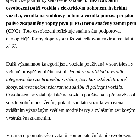
specifické podmínky stanovené zákonem.
Mezi základní
osvobození patří vozidla s elektrickým pohonem, hybridní
vozidla, vozidla na vodíkový pohon a vozidla používající jako
palivo zkapalněný ropný plyn (LPG) nebo stlačený zemní plyn
(CNG)
. Toto osvobození reflektuje snahu státu podporovat
ekologičtější formy dopravy a snižovat celkovou environmentální
zátěž.
Další významnou kategorií jsou vozidla používaná v souvislosti s
veřejně prospěšnými činnostmi.
Jedná se například o vozidla
integrovaného záchranného systému, tedy hasičské záchranné
sbory, zdravotnickou záchrannou službu či policejní vozidla
.
Osvobození se vztahuje také na vozidla používaná k přepravě osob
se zdravotním postižením, pokud jsou tato vozidla vybavena
zvláštním výstražným světlem modré barvy a zvláštním zvukovým
výstražným znamením.
V rámci diplomatických vztahů jsou od silniční daně osvobozena