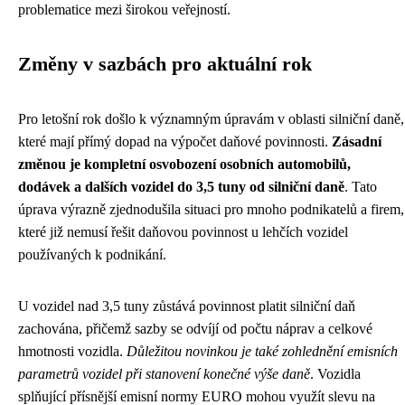
problematice mezi širokou veřejností.
Změny v sazbách pro aktuální rok
Pro letošní rok došlo k významným úpravám v oblasti silniční daně,
které mají přímý dopad na výpočet daňové povinnosti.
Zásadní
změnou je kompletní osvobození osobních automobilů,
dodávek a dalších vozidel do 3,5 tuny od silniční daně
. Tato
úprava výrazně zjednodušila situaci pro mnoho podnikatelů a firem,
které již nemusí řešit daňovou povinnost u lehčích vozidel
používaných k podnikání.
U vozidel nad 3,5 tuny zůstává povinnost platit silniční daň
zachována, přičemž sazby se odvíjí od počtu náprav a celkové
hmotnosti vozidla.
Důležitou novinkou je také zohlednění emisních
parametrů vozidel při stanovení konečné výše daně
. Vozidla
splňující přísnější emisní normy EURO mohou využít slevu na