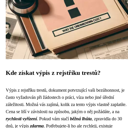
Kde získat výpis z rejstříku trestů?
Výpis z rejstříku trestů, dokument potvrzující vaši bezúhonnost, je
často vyžadován při žádostech o práci, víza nebo jiné úřední
záležitosti. Možná vás zajímá, kolik za tento výpis vlastně zaplatíte.
Cena se liší v závislosti na způsobu, jakým o něj požádáte, a na
rychlosti vyřízení
. Pokud vám stačí
běžná lhůta
, zpravidla do 30
dnů, je výpis
zdarma
. Potřebujete-li ho ale rychleji, existuje