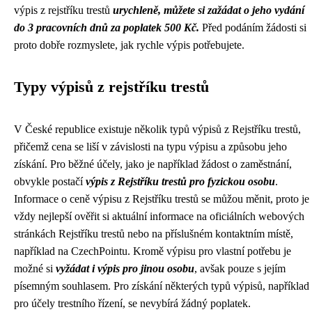
výpis z rejstříku trestů
urychleně, můžete si zažádat o jeho vydání
do 3 pracovních dnů za poplatek 500 Kč.
Před podáním žádosti si
proto dobře rozmyslete, jak rychle výpis potřebujete.
Typy výpisů z rejstříku trestů
V České republice existuje několik typů výpisů z Rejstříku trestů,
přičemž cena se liší v závislosti na typu výpisu a způsobu jeho
získání. Pro běžné účely, jako je například žádost o zaměstnání,
obvykle postačí
výpis z Rejstříku trestů pro fyzickou osobu
.
Informace o ceně výpisu z Rejstříku trestů se můžou měnit, proto je
vždy nejlepší ověřit si aktuální informace na oficiálních webových
stránkách Rejstříku trestů nebo na příslušném kontaktním místě,
například na CzechPointu. Kromě výpisu pro vlastní potřebu je
možné si
vyžádat i výpis pro jinou osobu
, avšak pouze s jejím
písemným souhlasem. Pro získání některých typů výpisů, například
pro účely trestního řízení, se nevybírá žádný poplatek.