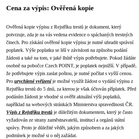
Cena za výpis: Ověřená kopie
Ověřená kopie výpisu z Rejstříku trestů je dokument, který
potvrzuje, zda je na vás vedena evidence o spáchaných trestných
činech. Pro získání ověřené kopie výpisu je nutné uhradit správní
poplatek. Výše poplatku se liší v závislosti na způsobu podání
žádosti a také na tom, v jaké lhůtě výpis potřebujete. Pokud žádáte
osobně na pobočce Czech POINT, je poplatek nejnižší. V případě,
že potřebujete výpis zaslat poštou, je nutné počítat s vyšší cenou.
Pro
urychlené vyřízení
je možné využít žádost o vydání výpisu z
Rejstříku trestů do 5 dnů, za kterou je však účtován příplatek. Před
podáním žádosti je vhodné si ověřit aktuální výši poplatků,
například na webových stránkách Ministerstva spravedlnosti ČR.
Výpis z Rejstříku trestů
je důležitým dokumentem, který je často
vyžadován ze strany zaměstnavatelů, institucí a orgánů státní
správy. Proto je důležité vědět, jakým způsobem a za jakých
podmínek je možné si o něj zažádat.