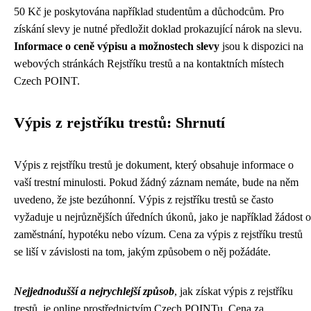
50 Kč je poskytována například studentům a důchodcům. Pro
získání slevy je nutné předložit doklad prokazující nárok na slevu.
Informace o ceně výpisu a možnostech slevy
jsou k dispozici na
webových stránkách Rejstříku trestů a na kontaktních místech
Czech POINT.
Výpis z rejstříku trestů: Shrnutí
Výpis z rejstříku trestů je dokument, který obsahuje informace o
vaší trestní minulosti. Pokud žádný záznam nemáte, bude na něm
uvedeno, že jste bezúhonní. Výpis z rejstříku trestů se často
vyžaduje u nejrůznějších úředních úkonů, jako je například žádost o
zaměstnání, hypotéku nebo vízum. Cena za výpis z rejstříku trestů
se liší v závislosti na tom, jakým způsobem o něj požádáte.
Nejjednodušší a nejrychlejší způsob
, jak získat výpis z rejstříku
trestů, je online prostřednictvím Czech POINTu. Cena za