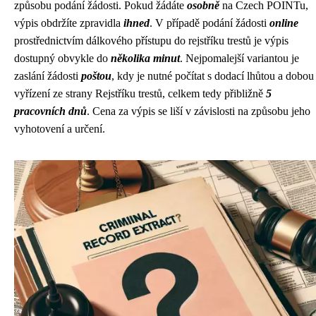
způsobu podání žádosti. Pokud žádáte
osobně
na Czech POINTu,
výpis obdržíte zpravidla
ihned
. V případě podání žádosti
online
prostřednictvím dálkového přístupu do rejstříku trestů je výpis
dostupný obvykle do
několika minut
. Nejpomalejší variantou je
zaslání žádosti
poštou
, kdy je nutné počítat s dodací lhůtou a dobou
vyřízení ze strany Rejstříku trestů, celkem tedy přibližně
5
pracovních dnů
. Cena za výpis se liší v závislosti na způsobu jeho
vyhotovení a určení.