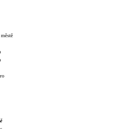
, městě
h
a
pro
ě
v