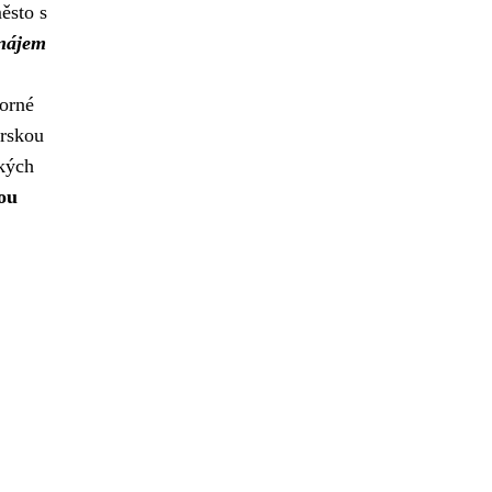
ěsto s
nájem
torné
orskou
ských
hou