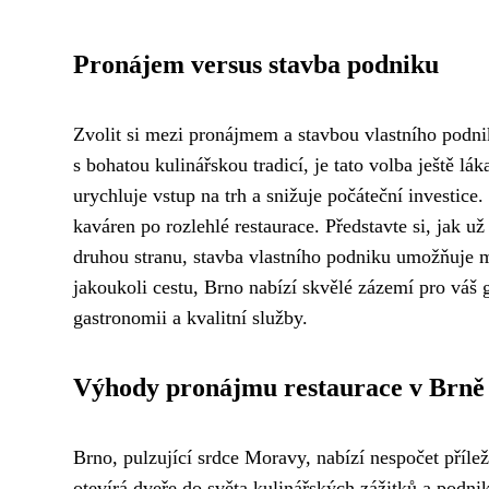
Pronájem versus stavba podniku
Zvolit si mezi pronájmem a stavbou vlastního podnik
s bohatou kulinářskou tradicí, je tato volba ještě lák
urychluje vstup na trh a snižuje počáteční investice
kaváren po rozlehlé restaurace. Představte si, jak u
druhou stranu, stavba vlastního podniku umožňuje m
jakoukoli cestu, Brno nabízí skvělé zázemí pro váš 
gastronomii a kvalitní služby.
Výhody pronájmu restaurace v Brně
Brno, pulzující srdce Moravy, nabízí nespočet příle
otevírá dveře do světa kulinářských zážitků a podnik