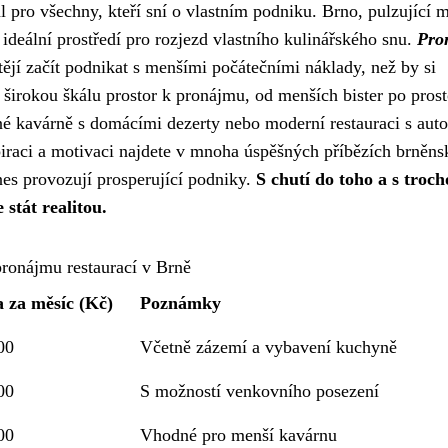
 pro všechny, kteří sní o vlastním podniku. Brno, pulzující m
ideální prostředí pro rozjezd vlastního kulinářského snu.
Pro
tějí začít podnikat s menšími počátečními náklady, než by si
irokou škálu prostor k pronájmu, od menších bister po pros
lné kavárně s domácími dezerty nebo moderní restauraci s aut
spiraci a motivaci najdete v mnoha úspěšných příbězích brněn
dnes provozují prosperující podniky.
S chutí do toho a s troc
 stát realitou.
ronájmu restaurací v Brně
 za měsíc (Kč)
Poznámky
00
Včetně zázemí a vybavení kuchyně
00
S možností venkovního posezení
00
Vhodné pro menší kavárnu