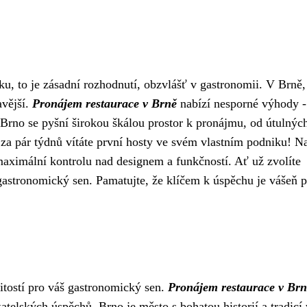
u, to je zásadní rozhodnutí, obzvlášť v gastronomii. V Brně
avější.
Pronájem restaurace v Brně
nabízí nesporné výhody -
. Brno se pyšní širokou škálou prostor k pronájmu, od útulnýc
ž za pár týdnů vítáte první hosty ve svém vlastním podniku! N
aximální kontrolu nad designem a funkčností. Ať už zvolíte
gastronomický sen. Pamatujte, že klíčem k úspěchu je vášeň 
žitostí pro váš gastronomický sen.
Pronájem restaurace v Brn
atelských úspěchů. Brno je město s bohatou historií a tradicí 