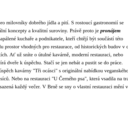
ro milovníky dobrého jídla a pití. S rostoucí gastronomií se
ální koncepty a kvalitní suroviny. Právě proto je
pronájem
apálené kuchaře a podnikatele, kteří chtějí být součástí této
álu prostor vhodných pro restaurace, od historických budov v 
tích. Ať už sníte o útulné kavárně, moderní restauraci, nebo
rá dveře k úspěchu. Stačí se jen nebát a pustit se do práce.
úspěch kavárny "Tři ocásci" s originální nabídkou veganskéh
síců. Nebo na restauraci "U Černého psa", která vsadila na tr
azená každý večer. V Brně se sny o vlastní restauraci mění v