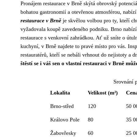
Pronájem restaurace v Brně skýtá obrovský potenciál
bohatou gastronomií a otevřenou atmosférou, nabízí 
restaurace v Brně
je skvělou volbou pro ty, kteří ch
vyžadovala koupě zavedeného podniku. Brno nabízí š
restaurace s venkovní zahrádkou. Ať už sníte o útu
kuchyní, v Brně najdete to pravé místo pro vás. In
restauratérů, kteří se nebáli vrhnout do nejistoty a 
štěstí se i váš sen o vlastní restauraci v Brně může
Srovnání p
Lokalita
Velikost (m²)
Cena
Brno-střed
120
50 0
Královo Pole
80
35 0
Žabovřesky
60
25 0