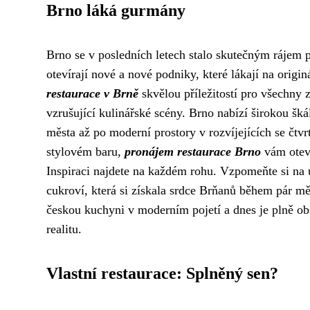
Brno láká gurmány
Brno se v posledních letech stalo skutečným rájem p
otevírají nové a nové podniky, které lákají na origin
restaurace v Brně
skvělou příležitostí pro všechny z
vzrušující kulinářské scény. Brno nabízí širokou šk
města až po moderní prostory v rozvíjejících se čtvr
stylovém baru,
pronájem restaurace Brno
vám oteví
Inspiraci najdete na každém rohu. Vzpomeňte si na 
cukroví, která si získala srdce Brňanů během pár mě
českou kuchyni v moderním pojetí a dnes je plně obs
realitu.
Vlastní restaurace: Splněný sen?