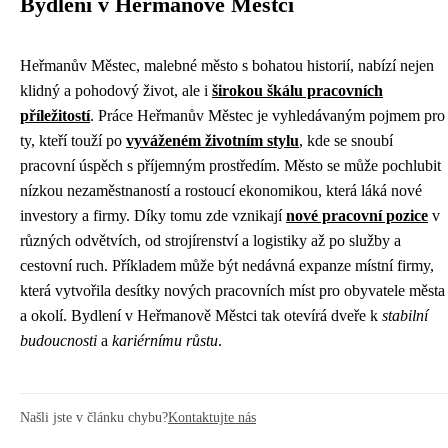
Bydlení v Heřmanově Městci
Heřmanův Městec, malebné město s bohatou historií, nabízí nejen
klidný a pohodový život, ale i
širokou škálu pracovních
příležitostí
. Práce Heřmanův Městec je vyhledávaným pojmem pro
ty, kteří touží po
vyváženém životním stylu
, kde se snoubí
pracovní úspěch s příjemným prostředím. Město se může pochlubit
nízkou nezaměstnaností a rostoucí ekonomikou, která láká nové
investory a firmy. Díky tomu zde vznikají
nové pracovní pozice
v
různých odvětvích, od strojírenství a logistiky až po služby a
cestovní ruch. Příkladem může být nedávná expanze místní firmy,
která vytvořila desítky nových pracovních míst pro obyvatele města
a okolí. Bydlení v Heřmanově Městci tak otevírá dveře k
stabilní
budoucnosti
a
kariérnímu růstu
.
Našli jste v článku chybu?
Kontaktujte nás