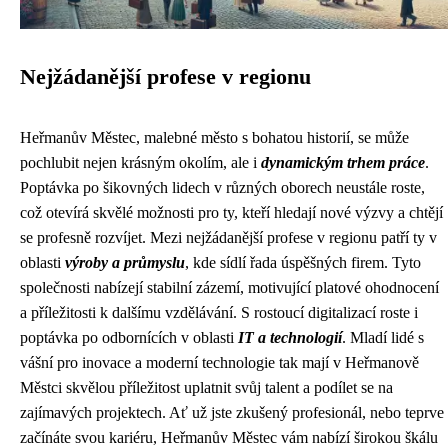
Nejžádanější profese v regionu
Heřmanův Městec, malebné město s bohatou historií, se může
pochlubit nejen krásným okolím, ale i
dynamickým trhem práce
.
Poptávka po šikovných lidech v různých oborech neustále roste,
což otevírá skvělé možnosti pro ty, kteří hledají nové výzvy a chtějí
se profesně rozvíjet. Mezi nejžádanější profese v regionu patří ty v
oblasti
výroby a průmyslu
, kde sídlí řada úspěšných firem. Tyto
společnosti nabízejí stabilní zázemí, motivující platové ohodnocení
a příležitosti k dalšímu vzdělávání. S rostoucí digitalizací roste i
poptávka po odbornících v oblasti
IT a technologií
. Mladí lidé s
vášní pro inovace a moderní technologie tak mají v Heřmanově
Městci skvělou příležitost uplatnit svůj talent a podílet se na
zajímavých projektech. Ať už jste zkušený profesionál, nebo teprve
začínáte svou kariéru, Heřmanův Městec vám nabízí širokou škálu