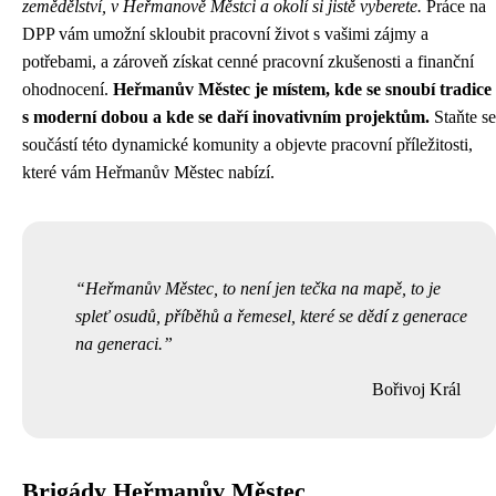
zemědělství, v Heřmanově Městci a okolí si jistě vyberete.
Práce na
DPP vám umožní skloubit pracovní život s vašimi zájmy a
potřebami, a zároveň získat cenné pracovní zkušenosti a finanční
ohodnocení.
Heřmanův Městec je místem, kde se snoubí tradice
s moderní dobou a kde se daří inovativním projektům.
Staňte se
součástí této dynamické komunity a objevte pracovní příležitosti,
které vám Heřmanův Městec nabízí.
Heřmanův Městec, to není jen tečka na mapě, to je
spleť osudů, příběhů a řemesel, které se dědí z generace
na generaci.
Bořivoj Král
Brigády Heřmanův Městec