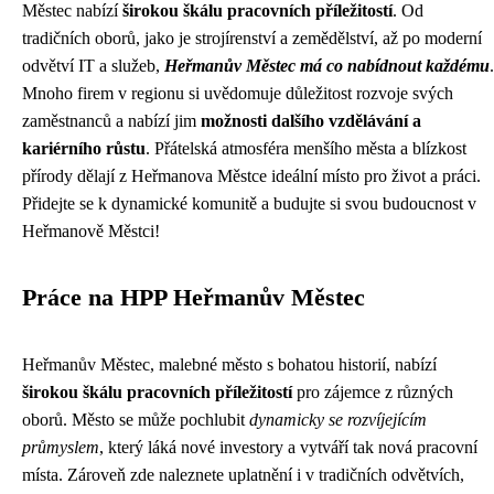
Městec nabízí
širokou škálu pracovních příležitostí
. Od
tradičních oborů, jako je strojírenství a zemědělství, až po moderní
odvětví IT a služeb,
Heřmanův Městec má co nabídnout každému
.
Mnoho firem v regionu si uvědomuje důležitost rozvoje svých
zaměstnanců a nabízí jim
možnosti dalšího vzdělávání a
kariérního růstu
. Přátelská atmosféra menšího města a blízkost
přírody dělají z Heřmanova Městce ideální místo pro život a práci.
Přidejte se k dynamické komunitě a budujte si svou budoucnost v
Heřmanově Městci!
Práce na HPP Heřmanův Městec
Heřmanův Městec, malebné město s bohatou historií, nabízí
širokou škálu pracovních příležitostí
pro zájemce z různých
oborů. Město se může pochlubit
dynamicky se rozvíjejícím
průmyslem
, který láká nové investory a vytváří tak nová pracovní
místa. Zároveň zde naleznete uplatnění i v tradičních odvětvích,