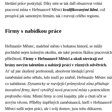
hledání práce poskytují. Díky nim se tak daří obsazovat volná
pracovní místa v Heřmanově Městci
kvalifikovanými lidmi
, což
prospívá jak samotným firmám, tak i rozvoji celého regionu.
Firmy s nabídkou práce
Heřmanův Městec, malebné město s bohatou historií, se může
pochlubit nejen krásným okolím, ale také pestrou škálou pracovních
příležitostí.
Firmy v Heřmanově Městci a okolí otevírají své
brány novým talentům a nabízejí práci v různých odvětvích.
Ať už jste zkušený profesionál, absolvent hledající první
zaměstnání nebo někdo, kdo touží po změně, Heřmanův Městec má
co nabídnout.
Dynamicky se rozvíjející průmyslová zóna přitahuje
inovativní firmy, které vytvářejí nová pracovní místa s potenciálem
profesního růstu.
Místní firmy si cení loajality, píle a chuti učit se
novým věcem. Příběhy úspěšných zaměstnanců, kteří v Heřmanově
Městci našli nejen práci, ale i svůj domov, jsou toho důkazem.