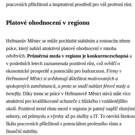
pracovních příležitostí a inspirativní prostředí pro váš profesní růst.
Platové ohodnocení v regionu
Heřmanův Městec se může pochlubit stabilním a rostoucím trhem
práce, který nabízí atraktivní platové ohodnocení v mnoha
odvětvích.
Průměrná mzda v regionu je konkurenceschopná
a
v posledních letech zaznamenala pozitivní růst, což svědčí o
ekonomické prosperitě a potenciálu pro budoucnost.
Firmy v
Heřmanově Městci si uvědomují důležitost motivovaných a
spokojených zaměstnanců, a proto se snaží nabízet férové ​​mzdy a
benefity.
Díky tomu se práce v Heřmanově Městci stává stále více
atraktivní pro kvalifikované uchazeče z blízkého i vzdálenějšího
okolí. Pozitivní trend růstu mezd v regionu je patrný napříč různými
sektory, od průmyslu a výroby až po služby a IT. To otevírá širokou
škálu pracovních příležitostí s potenciálem profesního růstu a
finanční stability.