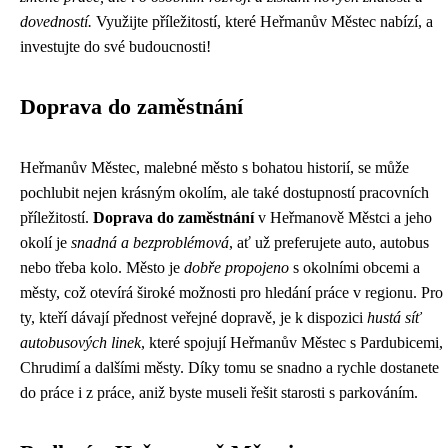
dovedností.
Využijte příležitostí, které Heřmanův Městec nabízí, a
investujte do své budoucnosti!
Doprava do zaměstnání
Heřmanův Městec, malebné město s bohatou historií, se může
pochlubit nejen krásným okolím, ale také dostupností pracovních
příležitostí.
Doprava do zaměstnání
v Heřmanově Městci a jeho
okolí je
snadná a bezproblémová
, ať už preferujete auto, autobus
nebo třeba kolo. Město je
dobře propojeno
s okolními obcemi a
městy, což otevírá široké možnosti pro hledání práce v regionu. Pro
ty, kteří dávají přednost veřejné dopravě, je k dispozici
hustá síť
autobusových linek
, které spojují Heřmanův Městec s Pardubicemi,
Chrudimí a dalšími městy. Díky tomu se snadno a rychle dostanete
do práce i z práce, aniž byste museli řešit starosti s parkováním.