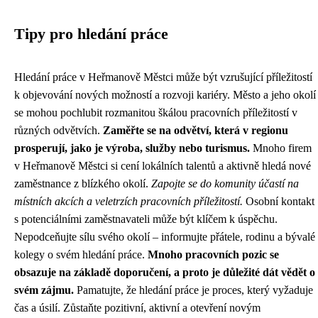
Tipy pro hledání práce
Hledání práce v Heřmanově Městci může být vzrušující příležitostí
k objevování nových možností a rozvoji kariéry. Město a jeho okolí
se mohou pochlubit rozmanitou škálou pracovních příležitostí v
různých odvětvích.
Zaměřte se na odvětví, která v regionu
prosperují, jako je výroba, služby nebo turismus.
Mnoho firem
v Heřmanově Městci si cení lokálních talentů a aktivně hledá nové
zaměstnance z blízkého okolí.
Zapojte se do komunity účastí na
místních akcích a veletrzích pracovních příležitostí.
Osobní kontakt
s potenciálními zaměstnavateli může být klíčem k úspěchu.
Nepodceňujte sílu svého okolí – informujte přátele, rodinu a bývalé
kolegy o svém hledání práce.
Mnoho pracovních pozic se
obsazuje na základě doporučení, a proto je důležité dát vědět o
svém zájmu.
Pamatujte, že hledání práce je proces, který vyžaduje
čas a úsilí. Zůstaňte pozitivní, aktivní a otevření novým