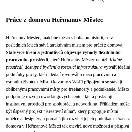
Práce z domova Heřmanův Městec
Heřmanův Městec, malebné město s bohatou historií, se v
posledních letech stává atraktivním místem pro práci z domova.
Stále více firem a jednotlivců objevuje výhody flexibilního
pracovního prostředí
, které Heřmanův Městec nabízí.
Klidné
prostředí, dostupné bydlení a rostoucí infrastruktura
vytváří ideální
podmínky pro ty, kteří hledají rovnováhu mezi pracovním a
osobním životem. Místní kavárny s Wi-Fi připojením se stávají
oblíbenými pracovními místy pro freelancery a podnikatele. Město
podporuje rozvoj coworkingových center, která poskytují
inspirativní prostředí pro spolupráci a networking. Příkladem může
být úspěšný projekt "Kreativní dílna", který propojuje místní
umělce a designéry a pomáhá jim rozvíjet jejich podnikání. Práce z
domova v Heřmanově Městci tak otevírá nové možnosti a přispívá