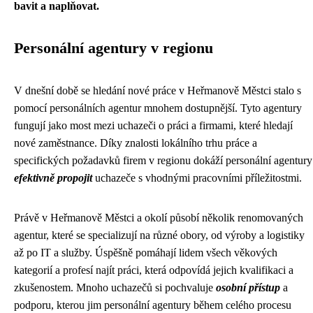
bavit a naplňovat.
Personální agentury v regionu
V dnešní době se hledání nové práce v Heřmanově Městci stalo s
pomocí personálních agentur mnohem dostupnější. Tyto agentury
fungují jako most mezi uchazeči o práci a firmami, které hledají
nové zaměstnance. Díky znalosti lokálního trhu práce a
specifických požadavků firem v regionu dokáží personální agentury
efektivně propojit
uchazeče s vhodnými pracovními příležitostmi.
Právě v Heřmanově Městci a okolí působí několik renomovaných
agentur, které se specializují na různé obory, od výroby a logistiky
až po IT a služby. Úspěšně pomáhají lidem všech věkových
kategorií a profesí najít práci, která odpovídá jejich kvalifikaci a
zkušenostem. Mnoho uchazečů si pochvaluje
osobní přístup
a
podporu, kterou jim personální agentury během celého procesu