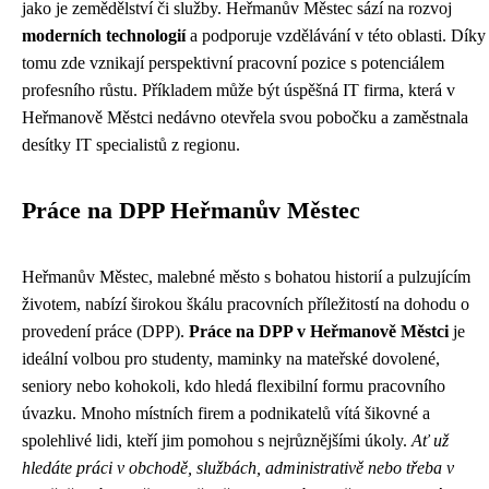
jako je zemědělství či služby. Heřmanův Městec sází na rozvoj
moderních technologií
a podporuje vzdělávání v této oblasti. Díky
tomu zde vznikají perspektivní pracovní pozice s potenciálem
profesního růstu. Příkladem může být úspěšná IT firma, která v
Heřmanově Městci nedávno otevřela svou pobočku a zaměstnala
desítky IT specialistů z regionu.
Práce na DPP Heřmanův Městec
Heřmanův Městec, malebné město s bohatou historií a pulzujícím
životem, nabízí širokou škálu pracovních příležitostí na dohodu o
provedení práce (DPP).
Práce na DPP v Heřmanově Městci
je
ideální volbou pro studenty, maminky na mateřské dovolené,
seniory nebo kohokoli, kdo hledá flexibilní formu pracovního
úvazku. Mnoho místních firem a podnikatelů vítá šikovné a
spolehlivé lidi, kteří jim pomohou s nejrůznějšími úkoly.
Ať už
hledáte práci v obchodě, službách, administrativě nebo třeba v