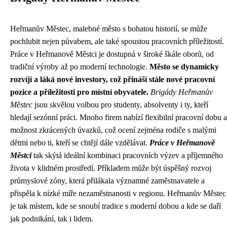
Heřmanův Městec, malebné město s bohatou historií, se může
pochlubit nejen půvabem, ale také spoustou pracovních příležitostí.
Práce v Heřmanově Městci je dostupná v široké škále oborů, od
tradiční výroby až po moderní technologie.
Město se dynamicky
rozvíjí a láká nové investory, což přináší stále nové pracovní
pozice a příležitosti pro místní obyvatele.
Brigády Heřmanův
Městec
jsou skvělou volbou pro studenty, absolventy i ty, kteří
hledají sezónní práci. Mnoho firem nabízí flexibilní pracovní dobu a
možnost zkrácených úvazků, což ocení zejména rodiče s malými
dětmi nebo ti, kteří se chtějí dále vzdělávat.
Práce v Heřmanově
Městci
tak skýtá ideální kombinaci pracovních výzev a příjemného
života v klidném prostředí. Příkladem může být úspěšný rozvoj
průmyslové zóny, která přilákala významné zaměstnavatele a
přispěla k nízké míře nezaměstnanosti v regionu. Heřmanův Městec
je tak místem, kde se snoubí tradice s moderní dobou a kde se daří
jak podnikání, tak i lidem.