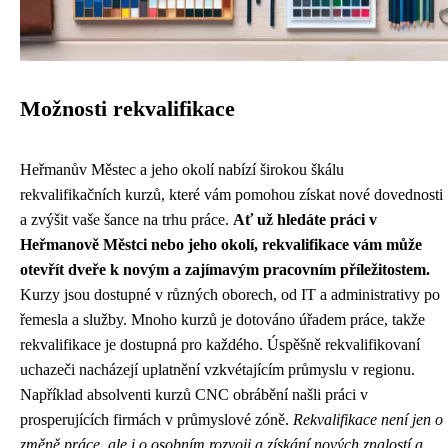
Možnosti rekvalifikace
Heřmanův Městec a jeho okolí nabízí širokou škálu
rekvalifikačních kurzů, které vám pomohou získat nové dovednosti
a zvýšit vaše šance na trhu práce.
Ať už hledáte práci v
Heřmanově Městci nebo jeho okolí, rekvalifikace vám může
otevřít dveře k novým a zajímavým pracovním příležitostem.
Kurzy jsou dostupné v různých oborech, od IT a administrativy po
řemesla a služby. Mnoho kurzů je dotováno úřadem práce, takže
rekvalifikace je dostupná pro každého. Úspěšně rekvalifikovaní
uchazeči nacházejí uplatnění vzkvétajícím průmyslu v regionu.
Například absolventi kurzů CNC obrábění našli práci v
prosperujících firmách v průmyslové zóně.
Rekvalifikace není jen o
změně práce, ale i o osobním rozvoji a získání nových znalostí a