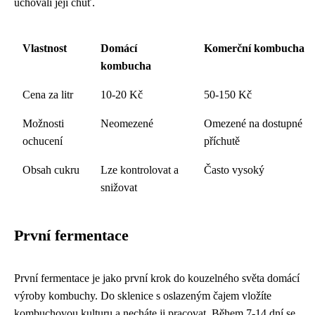
uchovali její chuť.
Vlastnost
Domácí
Komerční kombucha
kombucha
Cena za litr
10-20 Kč
50-150 Kč
Možnosti
Neomezené
Omezené na dostupné
ochucení
příchutě
Obsah cukru
Lze kontrolovat a
Často vysoký
snižovat
První fermentace
První fermentace je jako první krok do kouzelného světa domácí
výroby kombuchy. Do sklenice s oslazeným čajem vložíte
kombuchovou kulturu a necháte ji pracovat. Během 7-14 dní se