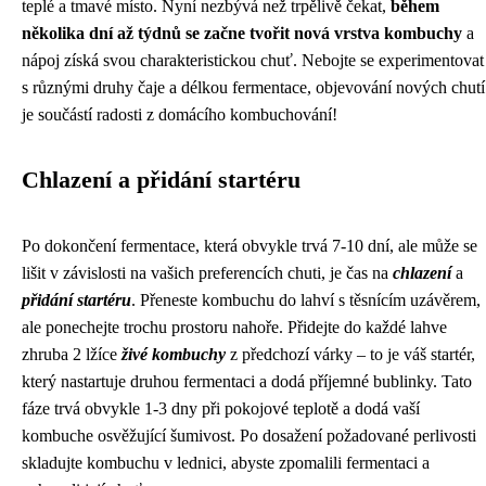
teplé a tmavé místo. Nyní nezbývá než trpělivě čekat,
během
několika dní až týdnů se začne tvořit nová vrstva kombuchy
a
nápoj získá svou charakteristickou chuť. Nebojte se experimentovat
s různými druhy čaje a délkou fermentace, objevování nových chutí
je součástí radosti z domácího kombuchování!
Chlazení a přidání startéru
Po dokončení fermentace, která obvykle trvá 7-10 dní, ale může se
lišit v závislosti na vašich preferencích chuti, je čas na
chlazení
a
přidání startéru
. Přeneste kombuchu do lahví s těsnícím uzávěrem,
ale ponechejte trochu prostoru nahoře. Přidejte do každé lahve
zhruba 2 lžíce
živé kombuchy
z předchozí várky – to je váš startér,
který nastartuje druhou fermentaci a dodá příjemné bublinky. Tato
fáze trvá obvykle 1-3 dny při pokojové teplotě a dodá vaší
kombuche osvěžující šumivost. Po dosažení požadované perlivosti
skladujte kombuchu v lednici, abyste zpomalili fermentaci a