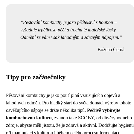
Pěstování kombuchy je jako přátelství s houbou –
vyžaduje trpělivost, péči a trochu té mateřské lásky.
Odmění se vám však lahodným a zdravým nápojem.
Božena Černá
Tipy pro začátečníky
Pěstování kombuchy je jako pouť plná vzrušujících objevů a
lahodných odměn. Pro hladký start do světa domácí výroby tohoto
osvěžujícího nápoje se držte několika tipů.
Pečlivě vybírejte
kombuchovou kulturu
, zvanou také SCOBY, od důvěryhodného
zdroje, abyste měli jistotu, že je zdravá a aktivní. Dodržujte hygienu
při manipulaci s kulturou i během celého procesu fermentace.