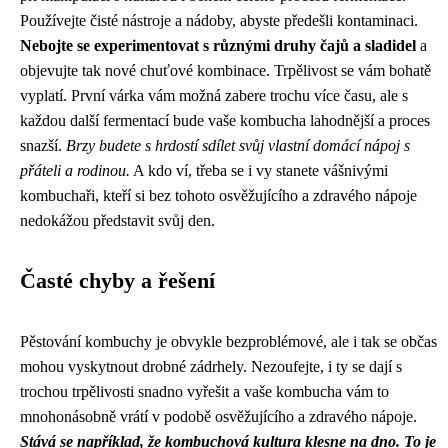
Používejte čisté nástroje a nádoby, abyste předešli kontaminaci.
Nebojte se experimentovat s různými druhy čajů a sladidel
a
objevujte tak nové chuťové kombinace. Trpělivost se vám bohatě
vyplatí. První várka vám možná zabere trochu více času, ale s
každou další fermentací bude vaše kombucha lahodnější a proces
snazší.
Brzy budete s hrdostí sdílet svůj vlastní domácí nápoj s
přáteli a rodinou.
A kdo ví, třeba se i vy stanete vášnivými
kombuchaři, kteří si bez tohoto osvěžujícího a zdravého nápoje
nedokážou představit svůj den.
Časté chyby a řešení
Pěstování kombuchy je obvykle bezproblémové, ale i tak se občas
mohou vyskytnout drobné zádrhely. Nezoufejte, i ty se dají s
trochou trpělivosti snadno vyřešit a vaše kombucha vám to
mnohonásobně vrátí v podobě osvěžujícího a zdravého nápoje.
Stává se například, že kombuchová kultura klesne na dno. To je