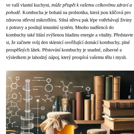
ve vaší vlastní kuchyni,
může přispět k vašemu celkovému zdraví a
pohodě
. Kombucha je bohatá na probiotika, která jsou klíčová pro
zdravou střevní mikroflóru. Silná střeva pak lépe vstřebávají živiny
z potravy a posilují imunitní systém. Mnoho nadšenců do
kombuchy také hlásí zvýšenou hladinu energie a vitality. Představte
si, že začnete svůj den sklenicí osvěžující domácí kombuchy, plné
prospěšných látek. Pěstování kombuchy je snadné, zábavné a
výsledkem je lahodný nápoj, který prospívá vašemu tělu i mysli.