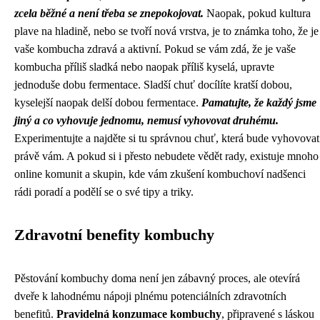
zcela běžné a není třeba se znepokojovat.
Naopak, pokud kultura
plave na hladině, nebo se tvoří nová vrstva, je to známka toho, že je
vaše kombucha zdravá a aktivní. Pokud se vám zdá, že je vaše
kombucha příliš sladká nebo naopak příliš kyselá, upravte
jednoduše dobu fermentace. Sladší chuť docílíte kratší dobou,
kyselejší naopak delší dobou fermentace.
Pamatujte, že každý jsme
jiný a co vyhovuje jednomu, nemusí vyhovovat druhému.
Experimentujte a najděte si tu správnou chuť, která bude vyhovovat
právě vám. A pokud si i přesto nebudete vědět rady, existuje mnoho
online komunit a skupin, kde vám zkušení kombuchoví nadšenci
rádi poradí a podělí se o své tipy a triky.
Zdravotní benefity kombuchy
Pěstování kombuchy doma není jen zábavný proces, ale otevírá
dveře k lahodnému nápoji plnému potenciálních zdravotních
benefitů.
Pravidelná konzumace kombuchy
, připravené s láskou