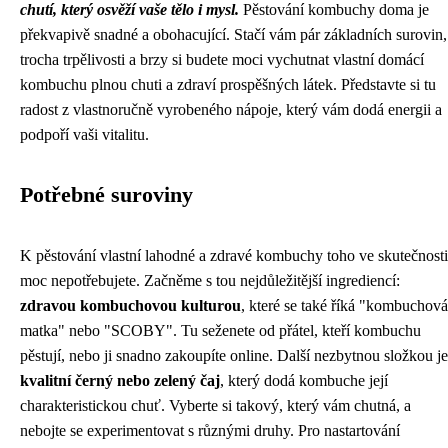
chutí, který osvěží vaše tělo i mysl.
Pěstování kombuchy doma je
překvapivě snadné a obohacující. Stačí vám pár základních surovin,
trocha trpělivosti a brzy si budete moci vychutnat vlastní domácí
kombuchu plnou chuti a zdraví prospěšných látek. Představte si tu
radost z vlastnoručně vyrobeného nápoje, který vám dodá energii a
podpoří vaši vitalitu.
Potřebné suroviny
K pěstování vlastní lahodné a zdravé kombuchy toho ve skutečnosti
moc nepotřebujete. Začněme s tou nejdůležitější ingrediencí:
zdravou kombuchovou kulturou
, které se také říká "kombuchová
matka" nebo "SCOBY". Tu seženete od přátel, kteří kombuchu
pěstují, nebo ji snadno zakoupíte online. Další nezbytnou složkou je
kvalitní černý nebo zelený čaj
, který dodá kombuche její
charakteristickou chuť. Vyberte si takový, který vám chutná, a
nebojte se experimentovat s různými druhy. Pro nastartování