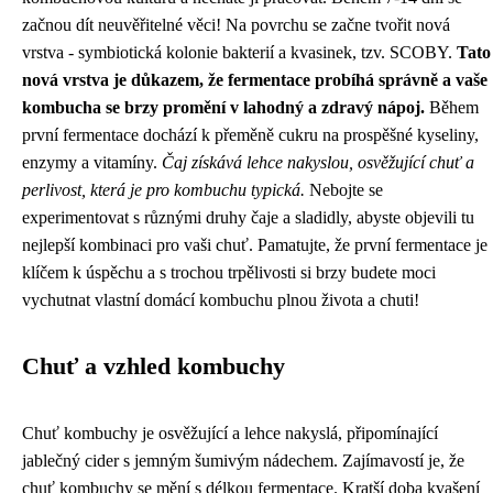
začnou dít neuvěřitelné věci! Na povrchu se začne tvořit nová
vrstva - symbiotická kolonie bakterií a kvasinek, tzv. SCOBY.
Tato
nová vrstva je důkazem, že fermentace probíhá správně a vaše
kombucha se brzy promění v lahodný a zdravý nápoj.
Během
první fermentace dochází k přeměně cukru na prospěšné kyseliny,
enzymy a vitamíny.
Čaj získává lehce nakyslou, osvěžující chuť a
perlivost, která je pro kombuchu typická.
Nebojte se
experimentovat s různými druhy čaje a sladidly, abyste objevili tu
nejlepší kombinaci pro vaši chuť. Pamatujte, že první fermentace je
klíčem k úspěchu a s trochou trpělivosti si brzy budete moci
vychutnat vlastní domácí kombuchu plnou života a chuti!
Chuť a vzhled kombuchy
Chuť kombuchy je osvěžující a lehce nakyslá, připomínající
jablečný cider s jemným šumivým nádechem. Zajímavostí je, že
chuť kombuchy se mění s délkou fermentace. Kratší doba kvašení