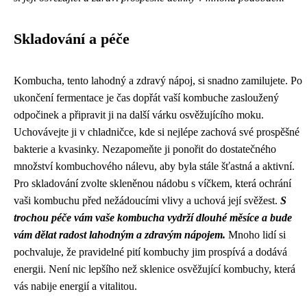
Skladování a péče
Kombucha, tento lahodný a zdravý nápoj, si snadno zamilujete. Po
ukončení fermentace je čas dopřát vaší kombuche zasloužený
odpočinek a připravit ji na další várku osvěžujícího moku.
Uchovávejte ji v chladničce, kde si nejlépe zachová své prospěšné
bakterie a kvasinky. Nezapomeňte ji ponořit do dostatečného
množství kombuchového nálevu, aby byla stále šťastná a aktivní.
Pro skladování zvolte skleněnou nádobu s víčkem, která ochrání
vaši kombuchu před nežádoucími vlivy a uchová její svěžest.
S
trochou péče vám vaše kombucha vydrží dlouhé měsíce a bude
vám dělat radost lahodným a zdravým nápojem.
Mnoho lidí si
pochvaluje, že pravidelné pití kombuchy jim prospívá a dodává
energii. Není nic lepšího než sklenice osvěžující kombuchy, která
vás nabije energií a vitalitou.