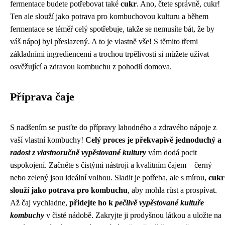
fermentace budete potřebovat také
cukr
. Ano, čtete správně, cukr!
Ten ale slouží jako potrava pro kombuchovou kulturu a během
fermentace se téměř celý spotřebuje, takže se nemusíte bát, že by
váš nápoj byl přeslazený. A to je vlastně vše! S těmito třemi
základními ingrediencemi a trochou trpělivosti si můžete užívat
osvěžující a zdravou kombuchu z pohodlí domova.
Příprava čaje
S nadšením se pusťte do přípravy lahodného a zdravého nápoje z
vaší vlastní kombuchy!
Celý proces je překvapivě jednoduchý a
radost z vlastnoručně vypěstované kultury
vám dodá pocit
uspokojení. Začněte s čistými nástroji a kvalitním čajem – černý
nebo zelený jsou ideální volbou. Sladit je potřeba, ale s mírou,
cukr
slouží jako potrava pro kombuchu
, aby mohla růst a prospívat.
Až čaj vychladne,
přidejte ho k
pečlivě vypěstované kultuře
kombuchy
v čisté nádobě. Zakryjte ji prodyšnou látkou a uložte na