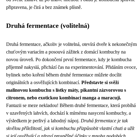
připravena, je čirá a bez známek plísně.
Druhá fermentace (volitelná)
Druhá fermentace, ačkoliv je volitelná, otevírá dveře k nekonečným
chuťovým variacím a posouvá zážitek z domácí kombuchy na
novou úroveň. Po dokončení první fermentace, kdy je kombucha
příjemně nakyslá, přichází čas na experimentování. Přidáním ovoce,
bylinek nebo koření během druhé fermentace můžete docílit
originálních a osvěžujících kombinací.
Představte si svěží
malinovou kombuchu s lístky máty, pikantní zázvorovou s
citronem, nebo exotickou kombinaci manga a maracuji.
Fantazii se meze nekladou! Během druhé fermentace, která probíhá
v uzavřených lahvích, dochází k mírnému nasycení kombuchy, a
výsledkem je perlivý a lahodný nápoj.
Druhá fermentace je tak
skvělou příležitostí, jak si kombuchu přizpůsobit vlastní chuti a užít
si její osvěžující a zdraví prospěšné účinky v mnoha podobách.