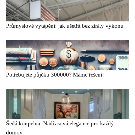
Průmyslové vytápění: jak ušetřit bez ztráty výkonu
Potřebujete půjčku 300000? Máme řešení!
Šedá koupelna: Nadčasová elegance pro každý
domov