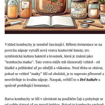
Vzhled kombuchy je neméně fascinující. Během fermentace se na
povrchu nápoje vytváří nová vrstva houbovité hmoty, tzv.
symbiotická kultura bakterií a kvasinek, která je známá jako
"kombucha matka". Tato vrstva může mít různorodý vzhled - od
hladké a průhledné až po silnější a vláknitou. Není třeba se obávat,
pokud se vzhled "matky" liší od obrázků, je to naprosto přirozené a
neovlivňuje to kvalitu nápoje. Naopak, svědčí to o
živé kultuře
a
správně probíhající fermentaci.
Barva kombuchy se liší v závislosti na použitém čaji a pohybuje se
od světle zlatavé až po tmavě hnědou. Pokud je kombucha správně