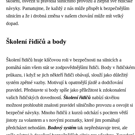
školení, osvěžit si pravidla silničního provozu a zlepšit své řidičské
návyky. Pamatujme, že každý z nás může přispět k bezpečnějším
silnicím a že i drobná změna v našem chování může mít velký
dopad.
Školení řidičů a body
Školení řidičů hraje klíčovou roli v bezpečnosti na silnicích a
pomáhá nám všem stát se zodpovědnějšími řidiči. Body v řidičském
průkazu, i když se jich někteří řidiči obávají, slouží jako důležitý
systém zpětné vazby. Motivují k opatrnější jízdě a dodržování
pravidel. Představte si body spíše jako příležitost k zdokonalení
vašich řidičských dovedností.
Školení řidičů
nabízí skvělou
možnost prohloubit znalosti pravidel silničního provozu a osvojit si
bezpečné návyky. Mnoho řidičů z kurzů odchází s pocitem větší
jistoty za volantem a s novými poznatky, které jim pomáhají
předcházet nehodám.
Bodový systém
tak nepředstavuje trest, ale