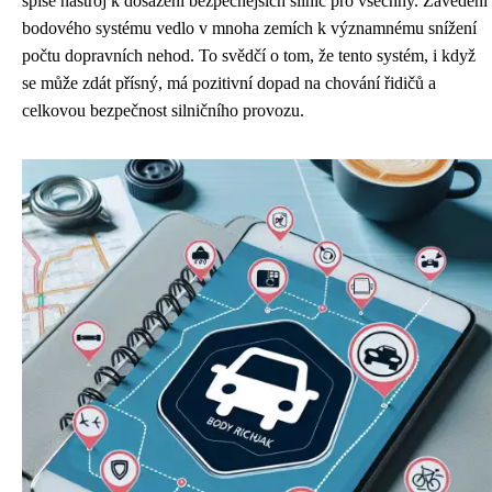
spíše nástroj k dosažení bezpečnějších silnic pro všechny. Zavedení
bodového systému vedlo v mnoha zemích k významnému snížení
počtu dopravních nehod. To svědčí o tom, že tento systém, i když
se může zdát přísný, má pozitivní dopad na chování řidičů a
celkovou bezpečnost silničního provozu.