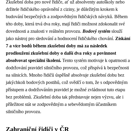
Zkušební doba pro nové řidiče, ať už absolventy autoškoly nebo
držitele řidičského oprávnění z ciziny, je důležitým krokem k
budování bezpečných a zodpovědným řidičských návyků. Během
této doby, která trvá dva roky, mají řidiči možnost zdokonalit své
dovednosti a znalosti v reálném provozu.
Bodový systém
slouží
jako nástroj pro sledování a hodnocení řidičského chování.
Získání
7 a více bodů během zkušební doby má za následek
prodloužení zkušební doby o další dva roky a povinnost
absolvovat speciální školení.
Tento systém motivuje k opatrnosti a
dodržování pravidel silničního provozu, což přispívá k bezpečnosti
na silnicích. Mnoho řidičů úspěšně absolvuje zkušební dobu bez
jakýchkoli bodových postihů, což svědčí o tom, že s odpovědným
přístupem a dodržováním pravidel je možné zvládnout tuto etapu
bez problémů. Zkušební doba tak představuje nejen výzvu, ale i
příležitost stát se zodpovědným a sebevědomým účastníkem
silničního provozu.
Zahraniční řidiči v ČR