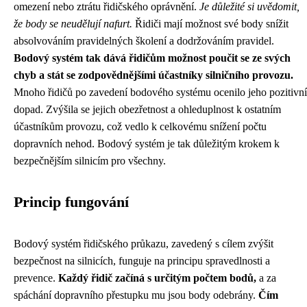
omezení nebo ztrátu řidičského oprávnění.
Je důležité si uvědomit,
že body se neudělují nafurt.
Řidiči mají možnost své body snížit
absolvováním pravidelných školení a dodržováním pravidel.
Bodový systém tak dává řidičům možnost poučit se ze svých
chyb a stát se zodpovědnějšími účastníky silničního provozu.
Mnoho řidičů po zavedení bodového systému ocenilo jeho pozitivní
dopad. Zvýšila se jejich obezřetnost a ohleduplnost k ostatním
účastníkům provozu, což vedlo k celkovému snížení počtu
dopravních nehod. Bodový systém je tak důležitým krokem k
bezpečnějším silnicím pro všechny.
Princip fungování
Bodový systém řidičského průkazu, zavedený s cílem zvýšit
bezpečnost na silnicích, funguje na principu spravedlnosti a
prevence.
Každý řidič začíná s určitým počtem bodů,
a za
spáchání dopravního přestupku mu jsou body odebrány.
Čím