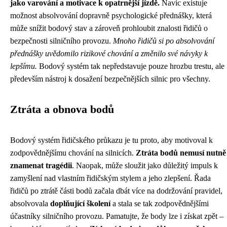
jako varování a motivace k opatrnější jízdě.
Navíc existuje
možnost absolvování dopravně psychologické přednášky, která
může snížit bodový stav a zároveň prohloubit znalosti řidičů o
bezpečnosti silničního provozu.
Mnoho řidičů si po absolvování
přednášky uvědomilo rizikové chování a změnilo své návyky k
lepšímu.
Bodový systém tak nepředstavuje pouze hrozbu trestu, ale
především nástroj k dosažení bezpečnějších silnic pro všechny.
Ztráta a obnova bodů
Bodový systém řidičského průkazu je tu proto, aby motivoval k
zodpovědnějšímu chování na silnicích.
Ztráta bodů nemusí nutně
znamenat tragédii
. Naopak, může sloužit jako důležitý impuls k
zamyšlení nad vlastním řidičským stylem a jeho zlepšení. Řada
řidičů po ztrátě části bodů začala dbát více na dodržování pravidel,
absolvovala
doplňující školení
a stala se tak zodpovědnějšími
účastníky silničního provozu. Pamatujte, že body lze i získat zpět –