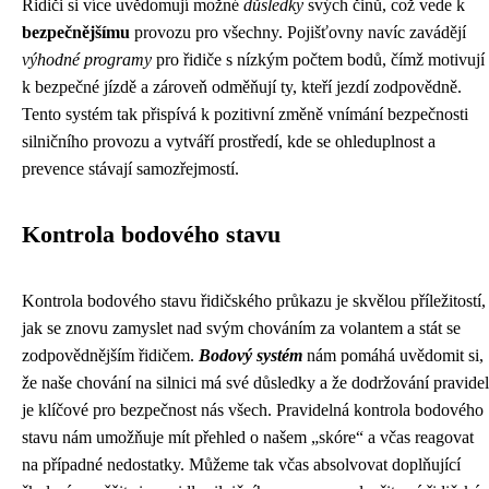
Řidiči si více uvědomují možné
důsledky
svých činů, což vede k
bezpečnějšímu
provozu pro všechny. Pojišťovny navíc zavádějí
výhodné programy
pro řidiče s nízkým počtem bodů, čímž motivují
k bezpečné jízdě a zároveň odměňují ty, kteří jezdí zodpovědně.
Tento systém tak přispívá k pozitivní změně vnímání bezpečnosti
silničního provozu a vytváří prostředí, kde se ohleduplnost a
prevence stávají samozřejmostí.
Kontrola bodového stavu
Kontrola bodového stavu řidičského průkazu je skvělou příležitostí,
jak se znovu zamyslet nad svým chováním za volantem a stát se
zodpovědnějším řidičem.
Bodový systém
nám pomáhá uvědomit si,
že naše chování na silnici má své důsledky a že dodržování pravidel
je klíčové pro bezpečnost nás všech. Pravidelná kontrola bodového
stavu nám umožňuje mít přehled o našem „skóre“ a včas reagovat
na případné nedostatky. Můžeme tak včas absolvovat doplňující