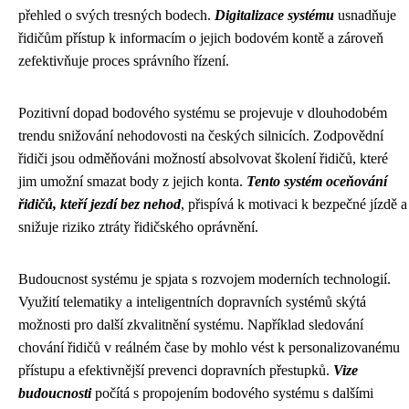
přehled o svých tresných bodech.
Digitalizace systému
usnadňuje
řidičům přístup k informacím o jejich bodovém kontě a zároveň
zefektivňuje proces správního řízení.
Pozitivní dopad bodového systému se projevuje v dlouhodobém
trendu snižování nehodovosti na českých silnicích. Zodpovědní
řidiči jsou odměňováni možností absolvovat školení řidičů, které
jim umožní smazat body z jejich konta.
Tento systém oceňování
řidičů, kteří jezdí bez nehod
, přispívá k motivaci k bezpečné jízdě a
snižuje riziko ztráty řidičského oprávnění.
Budoucnost systému je spjata s rozvojem moderních technologií.
Využití telematiky a inteligentních dopravních systémů skýtá
možnosti pro další zkvalitnění systému. Například sledování
chování řidičů v reálném čase by mohlo vést k personalizovanému
přístupu a efektivnější prevenci dopravních přestupků.
Vize
budoucnosti
počítá s propojením bodového systému s dalšími