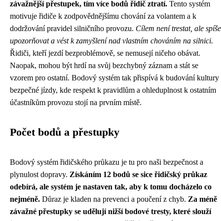
závažnější přestupek, tím více bodů řidič ztratí.
Tento systém
motivuje řidiče k zodpovědnějšímu chování za volantem a k
dodržování pravidel silničního provozu.
Cílem není trestat, ale spíše
upozorňovat a vést k zamyšlení nad vlastním chováním na silnici.
Řidiči, kteří jezdí bezproblémově, se nemusejí ničeho obávat.
Naopak, mohou být hrdí na svůj bezchybný záznam a stát se
vzorem pro ostatní. Bodový systém tak přispívá k budování kultury
bezpečné jízdy, kde respekt k pravidlům a ohleduplnost k ostatním
účastníkům provozu stojí na prvním místě.
Počet bodů a přestupky
Bodový systém řidičského průkazu je tu pro naši bezpečnost a
plynulost dopravy.
Získáním 12 bodů se sice řidičský průkaz
odebírá, ale systém je nastaven tak, aby k tomu docházelo co
nejméně.
Důraz je kladen na prevenci a poučení z chyb.
Za méně
závažné přestupky se udělují nižší bodové tresty, které slouží